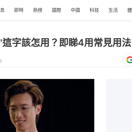
息
即時
熱榜
國際
中國
科技
生活
體
on"這字該怎用？即睇4用常見用
0