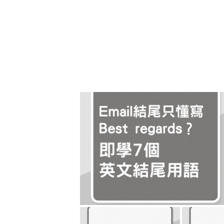
2. I beg your pardon. 
當我們失誤、說錯話或是要打斷他人時，可以
達歉意，記住用在這個情境的句尾音