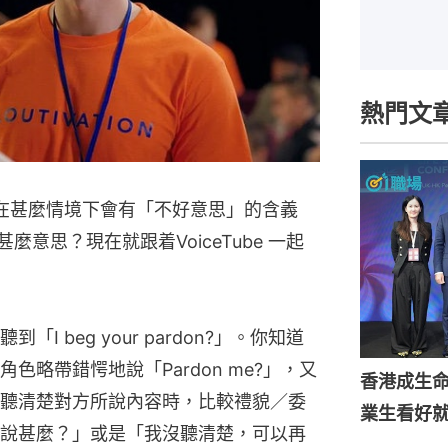
熱門文
」，在甚麼情境下會有「不好意思」的含義
」又是甚麼意思？現在就跟着VoiceTube 一起
 beg your pardon?」。你知道
略帶錯愕地說「Pardon me?」，又
香港成生
聽清楚對方所說內容時，比較禮貌／委
業生看好
說甚麼？」或是「我沒聽清楚，可以再