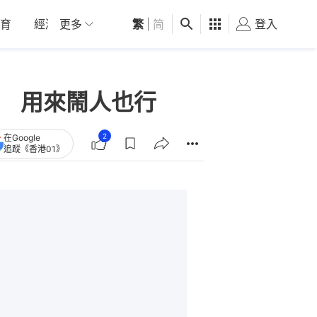
育
經濟
更多
01深圳
繁
觀點
|
简
健康
好食玩飛
登入
女
法 用來鬧人也行
2
在Google
追蹤《香港01》