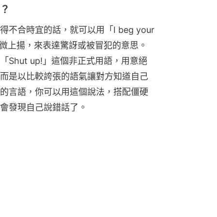
麼？
合時宜的話，就可以用「I beg your 
要稍微上揚，來表達驚訝或被冒犯的意思。
hut up!」這個非正式用語，用意絕
而是以比較誇張的語氣讓對方知道自己
的言語，你可以用這個說法，搭配僵硬
會發現自己說錯話了。
recently. She must be pregnant.（Amy
！）
甚麼？）
吧！）