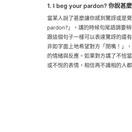
1. I beg your pardon? 你說甚
當某人說了甚麼讓你感到驚訝或是覺得不
pardon?」，講的時候句尾語調
跟這個句子一樣可以表達驚訝的還有「S
非如字面上地希望對方「閉嘴！」，
的情緒與反應。如果對方講了不恰當
或不悅的表情，相信再不識相的人都
A: Amy has been acting weird 
最近舉止怪怪的。她一定是懷孕了
B: I beg your pardon?（你說
A: Just wait and see!（等着看