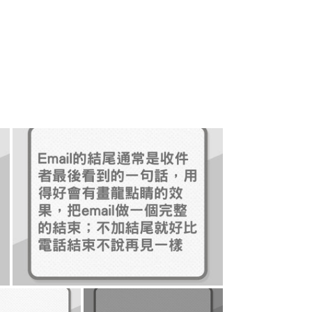
+
22
不好意思／我很抱歉。
用「I beg you pardon.」來表
調要下降。若需要加以強調，則可用「I 