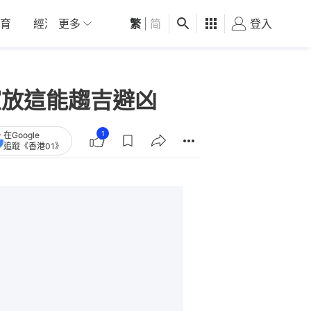
育
經濟
更多
01深圳
繁
觀點
|
简
健康
好食玩飛
登入
女
室放這能趨吉避凶
1
在Google
追蹤《香港01》