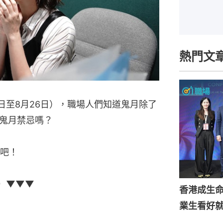
熱門文
日至8月26日），職場人們知道鬼月除了
鬼月禁忌嗎？
吧！
）▼▼▼
香港成生
業生看好