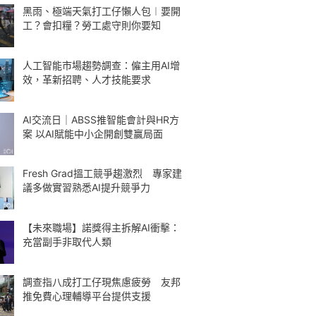
黑雨、極端天氣打工仔懶人包︱要開
工？會扣糧？勞工處守則你要知
人工智能市場趨勢調查：僱主用AI增
效，革新招聘、人才技能要求
AI交流日｜ABSS推智能會計與HR方
案 以AI賦能中小企開創雙贏局面
Fresh Grad搵工競爭趨激烈 專家建
議多做實習熟悉AI提升競爭力
【未來職場】諾獎得主拆解AI衝擊：
充當副手非取代人類
調查指八成打工仔現焦慮疲勞 友邦
推免費心理輔導平台提供支援