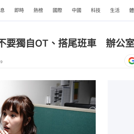
息
即時
熱榜
國際
中國
科技
生活
體
不要獨自OT、搭尾班車 辦公
39