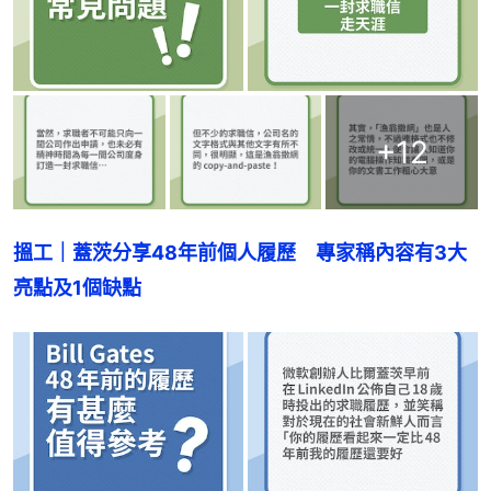
+
12
搵工｜蓋茨分享48年前個人履歷　專家稱內容有3大
亮點及1個缺點