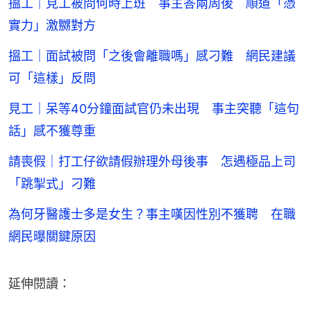
搵工｜見工被問何時上班 事主答兩周後 順道「憑
實力」激嬲對方
搵工｜面試被問「之後會離職嗎」感刁難 網民建議
可「這樣」反問
見工｜呆等40分鐘面試官仍未出現 事主突聽「這句
話」感不獲尊重
請喪假｜打工仔欲請假辦理外母後事 怎遇極品上司
「跳掣式」刁難
為何牙醫護士多是女生？事主嘆因性別不獲聘 在職
網民曝關鍵原因
延伸閱讀：