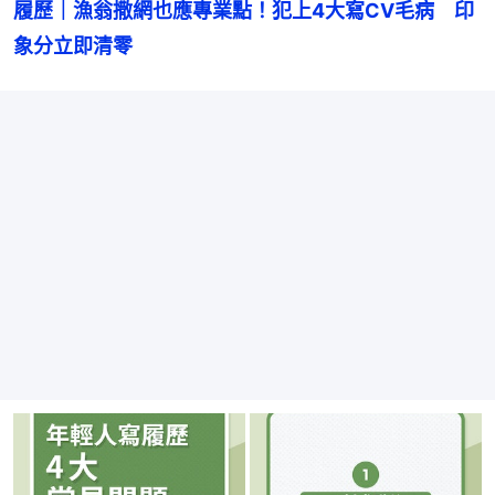
履歷｜漁翁撒網也應專業點！犯上4大寫CV毛病　印
象分立即清零