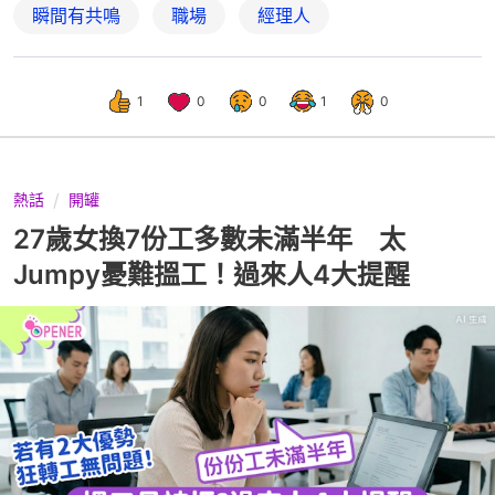
瞬間有共鳴
職場
經理人
1
0
0
1
0
熱話
開罐
27歲女換7份工多數未滿半年 太
Jumpy憂難搵工！過來人4大提醒