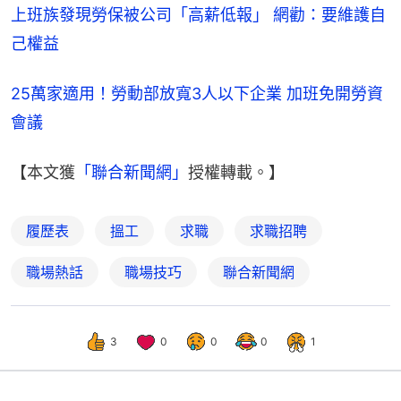
上班族發現勞保被公司「高薪低報」 網勸：要維護自
己權益
25萬家適用！勞動部放寬3人以下企業 加班免開勞資
會議
【本文獲
「聯合新聞網」
授權轉載。】
履歷表
搵工
求職
求職招聘
職場熱話
職場技巧
聯合新聞網
3
0
0
0
1