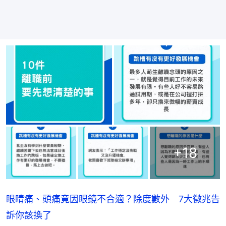
+
18
眼睛痛、頭痛竟因眼鏡不合適？除度數外 7大徵兆告
訴你該換了