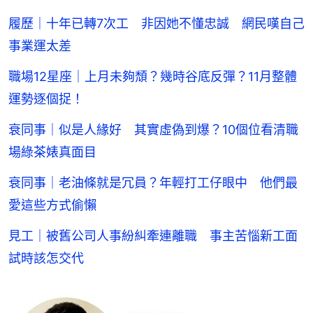
履歷｜十年已轉7次工 非因她不懂忠誠 網民嘆自己
事業運太差
職場12星座｜上月未夠頹？幾時谷底反彈？11月整體
運勢逐個捉！
衰同事｜似是人緣好 其實虛偽到爆？10個位看清職
場綠茶婊真面目
衰同事｜老油條就是冗員？年輕打工仔眼中 他們最
愛這些方式偷懶
見工｜被舊公司人事紛糾牽連離職 事主苦惱新工面
試時該怎交代