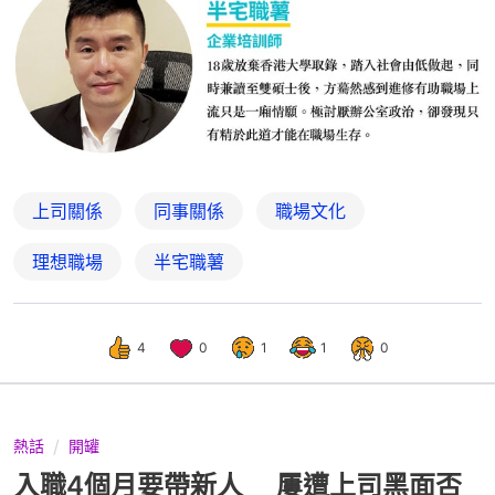
上司關係
同事關係
職場文化
理想職場
半宅職薯
4
0
1
1
0
熱話
開罐
入職4個月要帶新人 屢遭上司黑面否