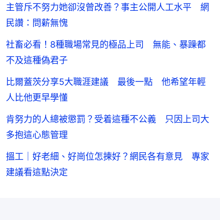
主管斥不努力她卻沒曾改善？事主公開人工水平 網
民讚：問薪無愧
社畜必看！8種職場常見的極品上司 無能、暴躁都
不及這種偽君子
比爾蓋茨分享5大職涯建議 最後一點 他希望年輕
人比他更早學懂
肯努力的人總被懲罰？受着這種不公義 只因上司大
多抱這心態管理
搵工｜好老細、好崗位怎揀好？網民各有意見 專家
建議看這點決定