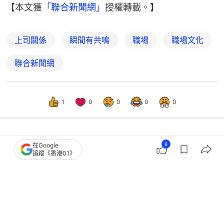
【本文獲
「聯合新聞網」
授權轉載。】
上司關係
瞬間有共鳴
職場
職場文化
聯合新聞網
1
0
0
0
0
6
在Google
熱話
開罐
追蹤《香港01》
職場上5句話說了代表無能？戒掉學生思
維 教你高情商回覆話術