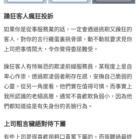
躁狂客人瘋狂投訴
如果你是從事服務業的話，一定會遇過挑剔又躁狂的
客人，對你的言行雞蛋裏挑骨頭，動不動就要求見你
上司把事情鬧大，令你覺得委屈難受。
躁狂客人有恃無恐的欺凌前線服務員，某程度上是自
卑心作祟，透過欺凌弱者刷存在感，安撫自己脆弱的
心靈。從另一角度看，他們實在值得可憐。而事實上
我所認識的老細高層，通常不喜歡欺負弱小，因為他
們都知道這是有失身份的丟臉行為。
上司粗言穢語對待下屬
有些上司是很喜歡用粗口責罵下屬的。而我聽過最終