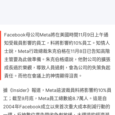
Facebook母公司Meta將在美國時間11月9日上午通
知受裁員影響的員工，料將影響約10%員工。知情人
士說，Meta行政總裁朱克伯格在11月8日已告知高階
主管要為此做準備。朱克伯格還說，他對公司的擴張
成長過於樂觀，導致人員過剩，會為公司的失策負起
責任。而他在會議上的神情顯得沮喪。
據《Insider》報道，Meta這波裁員料將影響約10%員
工；截至9月底，Meta員工總數逾8.7萬人。這是自
2004年Facebook成立以來首次重大成本削減行動的
一環，反映數位廣告營收急劇放緩、大環境的經濟瀕