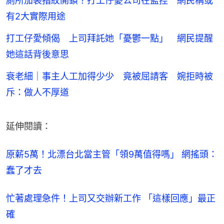
廁所加裝指紋開鎖？打工仔憂公司在監控 網民稱或
有2大實際用途
打工仔愛傾偈 上司拜託她「憂鬱一點」 網民提醒
她這話背後意思
衰老細｜事主人工加得少少 竟被屈請客 婉拒時被
斥：做人不厚道
延伸閱讀：
原薪5萬！北漂台北當主管「領9萬值得嗎」 網搖頭：
蠢了才去
忙著處理急件！上司又交辦新工作 「這樣回應」最正
確