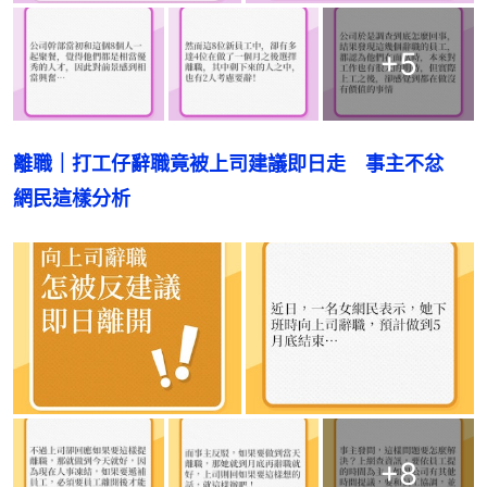
+
5
離職｜打工仔辭職竟被上司建議即日走　事主不忿　
網民這樣分析
+
8