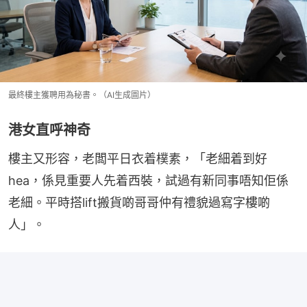
最終樓主獲聘用為秘書。（AI生成圖片）
港女直呼神奇
樓主又形容，老闆平日衣着樸素，「老細着到好
hea，係見重要人先着西裝，試過有新同事唔知佢係
老細。平時搭lift搬貨啲哥哥仲有禮貌過寫字樓啲
人」。