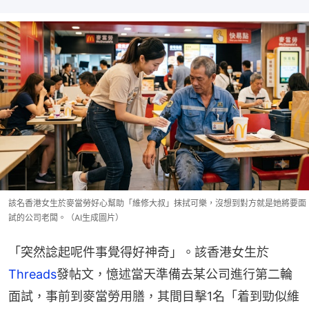
該名香港女生於麥當勞好心幫助「維修大叔」抹拭可樂，沒想到對方就是她將要面
試的公司老闆。（AI生成圖片）
「突然諗起呢件事覺得好神奇」。該香港女生於
Threads
發帖文，憶述當天準備去某公司進行第二輪
面試，事前到麥當勞用膳，其間目擊1名「着到勁似維