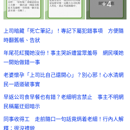
+
4
上司暗藏「死亡筆記」！專記下屬犯錯事項 方便隨
時翻舊帳、告狀
年尾花紅獨她沒份！事主哭訴遭當眾羞辱 網民嘆她
一開始做錯一事
老婆懷孕「上司比自己還開心」？別心邪！心水清網
民一語道破事實
早返公司食早餐也有錯？老細明言禁止 事主不明網
民稱屬迂迴暗示
同事收得工 走前隨口一句話竟焫着老細！行內人解
釋：很沒禮貌