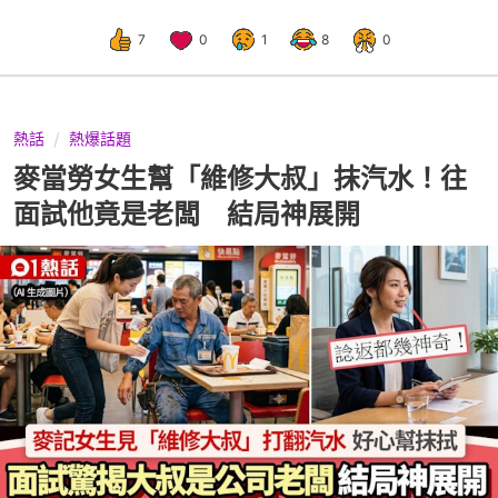
7
0
1
8
0
熱話
熱爆話題
麥當勞女生幫「維修大叔」抹汽水！往
面試他竟是老闆 結局神展開