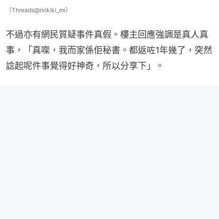
（Threads@ririkiki_mi）
不過亦有網民質疑事件真假。樓主回應強調是真人真
事，「真㗎，我而家係佢秘書。都返咗1年幾了，突然
諗起呢件事覺得好神奇，所以分享下」。