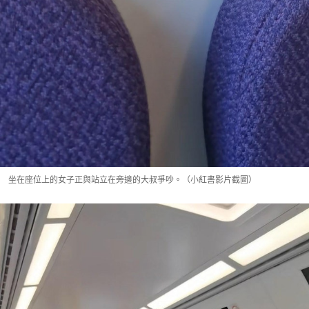
坐在座位上的女子正與站立在旁邊的大叔爭吵。（小紅書影片截圖）