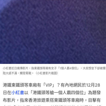
小紅書近日瘋傳影片，指東鐵頭等廂有女子「1個人霸4個位」，大叔想坐下卻被攔
阻大感不滿，觸發罵戰。（小紅書影片截圖）
港鐵東鐵頭等車廂有「VIP」？有內地網民於12月28
日在
小紅書
以「港鐵頭等艙一個人霸四個位」為題發
布影片，指來香港旅遊乘搭東鐵頭等車廂時，目擊有