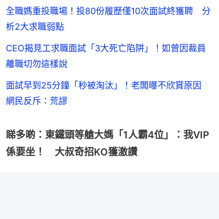
全職媽重投職場！投80份履歷僅10次面試終獲聘 分
析2大求職弱點
CEO揭見工求職面試「3大死亡陷阱」！如曾因裁員
離職切勿這樣說
面試早到25分鐘「秒被淘汰」！老闆曝不欣賞原因
網民反斥：荒謬
睇多啲：東鐵頭等艙大媽「1人霸4位」：我VIP
係要坐！ 大叔奇招KO獲激讚