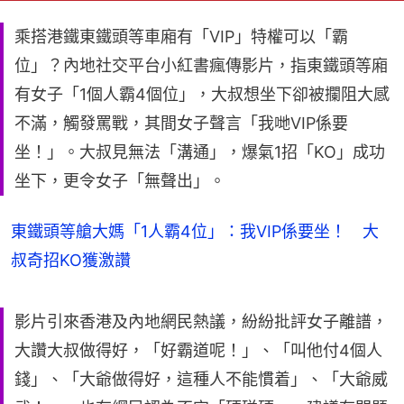
乘搭港鐵東鐵頭等車廂有「VIP」特權可以「霸
位」？內地社交平台小紅書瘋傳影片，指東鐵頭等廂
有女子「1個人霸4個位」，大叔想坐下卻被攔阻大感
不滿，觸發罵戰，其間女子聲言「我哋VIP係要
坐！」。大叔見無法「溝通」，爆氣1招「KO」成功
坐下，更令女子「無聲出」。
東鐵頭等艙大媽「1人霸4位」：我VIP係要坐！ 大
叔奇招KO獲激讚
影片引來香港及內地網民熱議，紛紛批評女子離譜，
大讚大叔做得好，「好霸道呢！」、「叫他付4個人
錢」、「大爺做得好，這種人不能慣着」、「大爺威