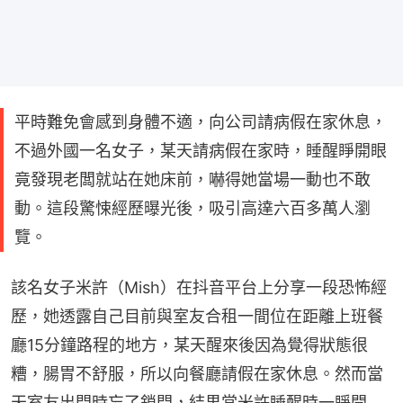
平時難免會感到身體不適，向公司請病假在家休息，
不過外國一名女子，某天請病假在家時，睡醒睜開眼
竟發現老闆就站在她床前，嚇得她當場一動也不敢
動。這段驚悚經歷曝光後，吸引高達六百多萬人瀏
覽。
該名女子米許（Mish）在抖音平台上分享一段恐怖經
歷，她透露自己目前與室友合租一間位在距離上班餐
廳15分鐘路程的地方，某天醒來後因為覺得狀態很
糟，腸胃不舒服，所以向餐廳請假在家休息。然而當
天室友出門時忘了鎖門，結果當米許睡醒時一睜開