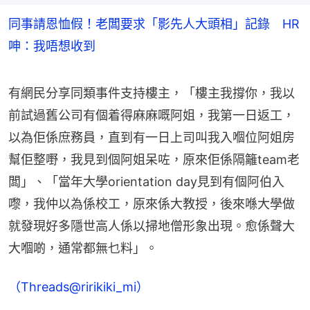
同事請恩恤假！老闆要求「影先人大頭相」記錄 HR
呻：我唔想收到
有網民分享同類事件支持樓主，「樓主我撐你，我以
前試過舊公司有個着得麻麻嘅阿姐，我第一日返工，
以為佢係庶務員，直到有一日上司叫我入嗰位阿姐房
幫佢整嘢，我見到個阿姐呆咗，原來佢係隔籬team老
闆」、「當年大學orientation day見到有個阿伯入
嚟，我仲以為係校工，原來係大教授，後來喺大學做
就發現好多隱世高人係以掃地僧形象出現。愈係聲大
大嗰啲，通常都無乜料」。
（Threads@ririkiki_mi）