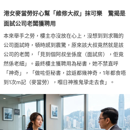
港女麥當勞好心幫「維修大叔」抹可樂 驚揭是
面試公司老闆獲聘用
本來舉手之勞，樓主亦沒放在心上，沒想到到求職的
公司面試時，頓時感到震驚，原來該大叔竟然就是該
公司的老闆，「見到個阿叔坐係度（面試房），佢竟
然係老細」。最終樓主獲聘用為秘書，她不禁直呼
「神奇」，「做咗佢秘書，諗返都幾神奇，1年都食唔
到1次m記（麥當勞），嗰日神推鬼㧬走去食」。