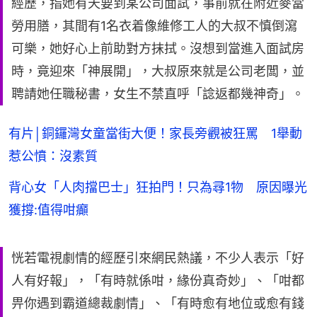
經歷，指她有天要到某公司面試，事前就在附近麥當
勞用膳，其間有1名衣着像維修工人的大叔不慎倒瀉
可樂，她好心上前助對方抹拭。沒想到當進入面試房
時，竟迎來「神展開」，大叔原來就是公司老闆，並
聘請她任職秘書，女生不禁直呼「諗返都幾神奇」。
有片│銅鑼灣女童當街大便！家長旁觀被狂罵 1舉動
惹公憤：沒素質
背心女「人肉擋巴士」狂拍門！只為尋1物 原因曝光
獲撐:值得咁癲
恍若電視劇情的經歷引來網民熱議，不少人表示「好
人有好報」，「有時就係咁，緣份真奇妙」、「咁都
畀你遇到霸道總裁劇情」、「有時愈有地位或愈有錢