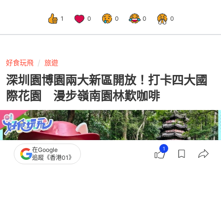
1
0
0
0
0
好食玩飛
旅遊
深圳園博園兩大新區開放！打卡四大國
際花園 漫步嶺南園林歎咖啡
1
在Google
追蹤《香港01》