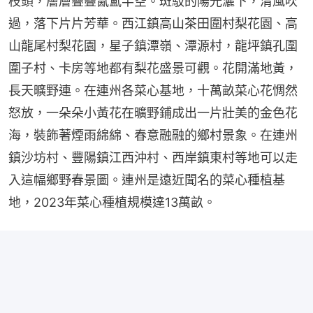
枝頭，層層疊疊氤氳半空。斑駁的陽光灑下，清風吹
過，落下片片芳華。西江鎮高山茶田圍村梨花園、高
山龍尾村梨花園，星子鎮潭嶺、潭源村，龍坪鎮孔圍
圍子村、卡房等地都有梨花盛景可觀。花開滿地黃，
長天曠野連。在連州各菜心基地，十萬畝菜心花惆然
怒放，一朵朵小黃花在曠野鋪成出一片壯美的金色花
海，裝飾著煙雨綿綿、春意融融的鄉村景象。在連州
鎮沙坊村、豐陽鎮江西沖村、西岸鎮東村等地可以走
入這幅鄉野春景圖。連州是遠近聞名的菜心種植基
地，2023年菜心種植規模達13萬畝。