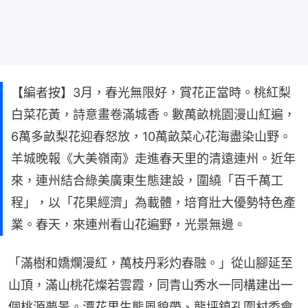
【編者按】3月，春光無限好，賞花正當時。桃紅梨
白菜花黃，詩意畫卷滿城香。數萬畝桃園漫山紅遍，
6萬多畝梨花迎春怒放，10萬畝菜心花海盡染山野。
羊城晚報《大美嶺南》走進春天里的清遠連州。近年
來，連州結合綠美廣東生態建設，圍繞「百千萬工
程」，以「花果經濟」為載體，培育壯大優勢特色產
業。春天，來連州看山花遍野，光景無邊。
「滿樹和嬌爛漫紅，萬枝丹彩灼春融。」從山腳延至
山頂，滿山桃花燦若雲霞，同青山秀水一同構建出一
個桃源夢景。潭花果生態風貌帶、龍坪鎮孔圍村委會