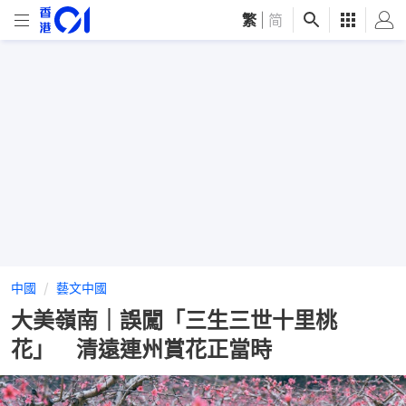
繁
|
简
中國
藝文中國
大美嶺南｜誤闖「三生三世十里桃
花」 清遠連州賞花正當時