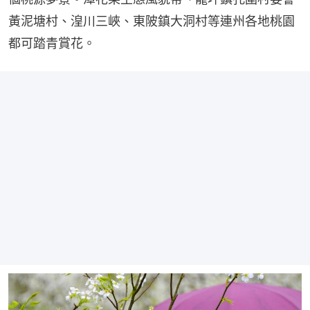
黃泥塘村、湟川三峽、東陂鎮大洞村等連州各地桃園
都可踏青賞花。