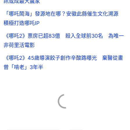
訊或成最大贏家
「哪吒鬧海」發源地在哪？安徽此縣催生文化溯源
積極打造哪吒IP
《哪吒2》票房已超83億 殺入全球前30名 為唯一
非荷里活電影
《哪吒2》45歲導演餃子創作辛酸路曝光 棄醫從畫
曾「啃老」3年半