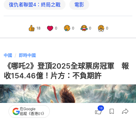
復仇者聯盟4：終局之戰
電影
18
0
0
0
0
中國
即時中國
《哪吒2》登頂2025全球票房冠軍 報
收154.46億！片方：不負期許
18
在Google
追蹤《香港01》