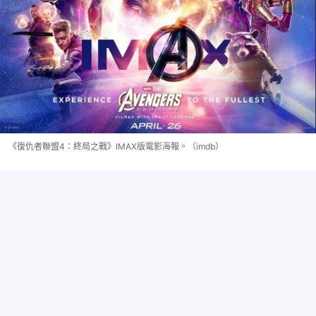
《復仇者聯盟4：終局之戰》IMAX版電影海報。（imdb）