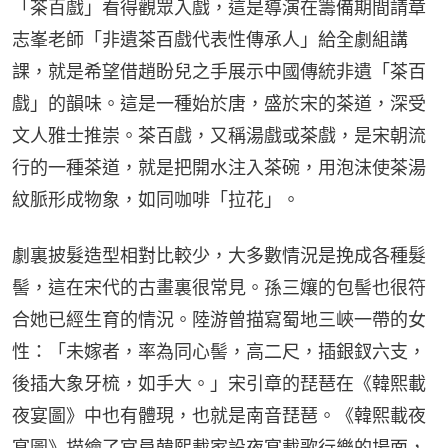
「茶百戲」看得觀眾入戲，這是導演在籌備期間請章
志峯老師「非遺茶百戲代表性傳承人」給全劇組講
課，就是希望借趙盼兒之手展示中國傳統非遺「茶百
戲」的韻味。這是一種始於唐，盛於宋的茶道，深受
文人雅士推崇。茶百戲，又稱湯戲或茶戲，是宋朝流
行的一種茶道，就是把開水注入茶碗，用泡沫使茶湯
紋脈形成物象，如同咖啡「拉花」。
劇裏披髮造型相對比較少，大多數情況是挽成各種髮
髻，這在宋代的古畫裏很常見。孫三孃的包髻也很符
合她已經生育的情況。陸游曾描寫蜀地三峽一帶的女
性：「未嫁者，率為同心髻，高二尺，插銀釵六支，
後插大象牙梳，如手大。」宋引章的琵琶在《韓熙載
夜宴圖》中也有體現，也就是南音琵琶。《韓熙載夜
宴圖》描繪了官員韓熙載家設夜宴載歌行樂的場面，