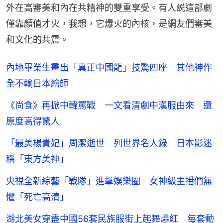
外在高審美和內在共精神的雙重享受。有人説這部劇
僅靠顏值才火，我想，它爆火的內核，是網友們審美
和文化的共震。
內地畢業生畫出「真正中國龍」技驚四座 其他神作
全不輸日本繪師
《尚食》再掀中韓罵戰 一文看清劇中漢服由來 還
原度高得驚人
「最美楊貴妃」周潔逝世 列世界名人錄 日本影迷
稱「東方美神」
央視全新綜藝「戰隊」進擊娛樂圈 女神級主播們無
懼「死亡高清」
湖北美女穿盡中國56套民族服街上起舞爆紅 每套動