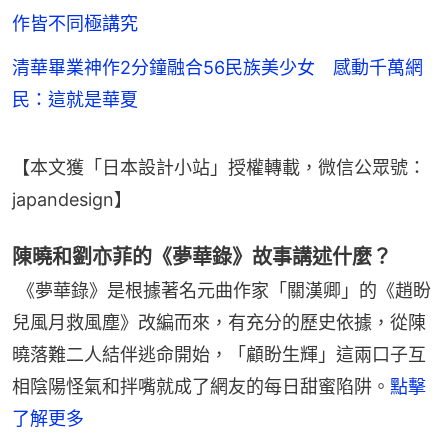
作皆不同極講究
清華畢業神作2分鐘融合56民族美少女 感動千萬網
民：這就是華夏
【本文獲「日本設計小站」授權轉載，微信公眾號：
japandesign】
陳曉和劉亦菲的《夢華錄》故事講述什麼？
《夢華錄》是根據著名元曲作家「關漢卿」的《趙盼
兒風月救風塵》改編而來，有充分的歷史依據，從陳
曉落難二人結伴逃命開始，「顧盼生輝」這兩口子互
相陰陽怪氣和拌嘴就成了網友的每日甜蜜陷阱。
點擊
了解更多