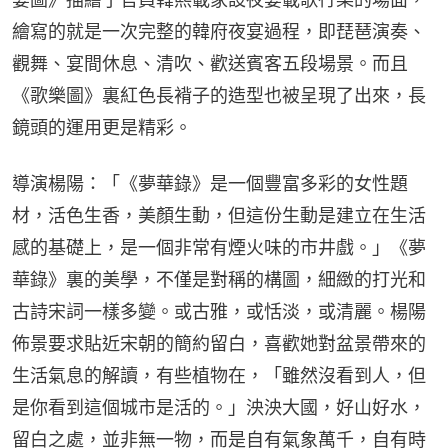
繪寫的就是一次完整的韓府夜宴過程，即琵琶演奏、
觀舞、宴間休息、清吹、歡送賓客五段場景。而且
《歌樂圖》裏紅色長褙子的造型也被呈現了出來，長
鏡頭的運用更是精彩。
導演楊陽：「《夢華錄》是一個豐富多彩的女性題
材，活色生香，美顏生動，但這份生動是建立在生活
感的基礎上，是一個非常有煙火味的市井戲。」《夢
華錄》裏的美學，不僅是對稱的構圖，細緻的打光和
古詩宋詞一樣多變。或古雅，或恬淡，或清麗。楊陽
佈景要求貼近宋朝的簡約留白，喜歡她對盆景帶來的
生活氣息的解讀，有些植物在，「雖然沒看到人，但
是你看到這個城市是活的。」泱泱大國，好山好水，
留白之處，並非無一物，而是自有氣象萬千，自有時