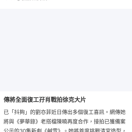
傳將全面復工孖肖戰拍徐克大片
已「抖夠」的劉亦菲近日傳出多個復工喜訊。網傳她
將與《夢華錄》老搭檔陳曉再度合作，接拍已獲備案
公示的30集新劇《鹹雪》。她將首度挑戰清宮造型，