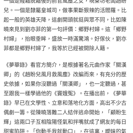
一個是賤籍脱籍後的前官風塵之女，現茶坊老闆趙盼
兒。一個是隸屬皇城司，做事果斷狠辣的活閻羅。比
起一般的英雄天降，這劇開頭就挺與眾不同，比如陳
曉來見到劉亦菲的第一句評價：鄉野村婦。這「鄉野
村婦」，抬眼垂眸，盛放一時滿驚鴻。好傢伙，劉亦
菲都是鄉野村婦了，我等於已經被開除人籍。
《夢華錄》看官方簡介，是根據著名元曲作家「關漢
卿」的《趙盼兒風月救風塵》改編而來，有充分的歷
史依據，如果你沒聽過「關漢卿」，也一定聽過，甚
至跟我一樣學過他的《竇娥冤》。在播出前，《夢華
錄》早已在文學性、立意和落地化方面，高出不少古
偶劇一籌。從陳曉落難二人結伴逃命開始，「顧盼生
輝」這兩口子互相陰陽怪氣和拌嘴就成了網友的每日
甜蜜陷阱。「你動手我就動口」，在這裏，曖昧的氣