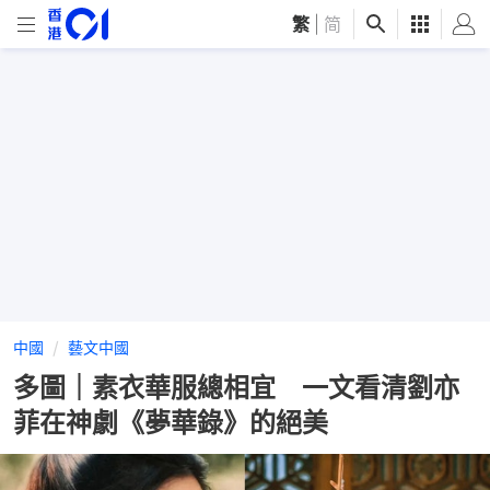
繁
|
简
中國
藝文中國
多圖｜素衣華服總相宜 一文看清劉亦
菲在神劇《夢華錄》的絕美