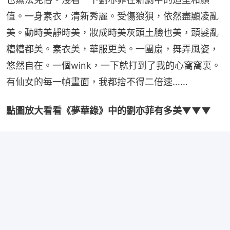
值。一身素衣，清新秀麗。受傷狼狽，依然盡顯凌亂
美。動時美靜時美，妝成時美灰頭土臉也美，頭髮亂
糟糟都美。素衣美，華服更美。一團扇，舞弄風姿，
悠然自在。一個wink，一下就打到了我的心窩窩裏。
有仙女的每一幀畫面，我都捨不得二倍速……
點圖放大看看《夢華錄》中的劉亦菲有多美▼▼▼