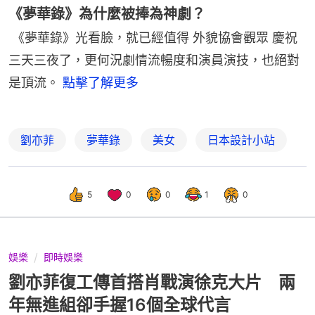
《夢華錄》為什麼被捧為神劇？
《夢華錄》光看臉，就已經值得 外貌協會觀眾 慶祝
三天三夜了，更何況劇情流暢度和演員演技，也絕對
是頂流。
點擊了解更多
劉亦菲
夢華錄
美女
日本設計小站
5
0
0
1
0
娛樂
即時娛樂
劉亦菲復工傳首搭肖戰演徐克大片 兩
年無進組卻手握16個全球代言