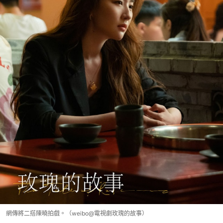
網傳將二搭陳曉拍戲。（weibo@電視劇玫瑰的故事）