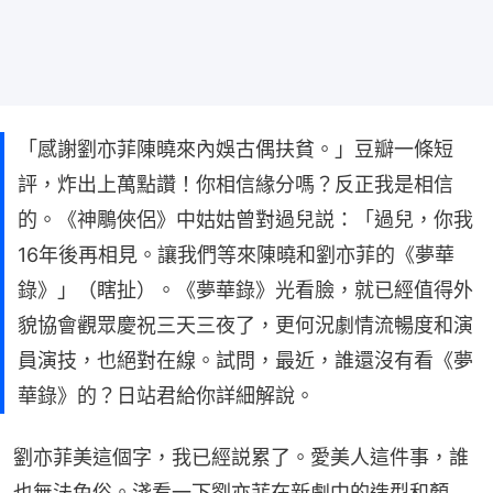
「感謝劉亦菲陳曉來內娛古偶扶貧。」豆瓣一條短
評，炸出上萬點讚！你相信緣分嗎？反正我是相信
的。《神鵰俠侶》中姑姑曾對過兒説：「過兒，你我
16年後再相見。讓我們等來陳曉和劉亦菲的《夢華
錄》」（瞎扯）。《夢華錄》光看臉，就已經值得外
貌協會觀眾慶祝三天三夜了，更何況劇情流暢度和演
員演技，也絕對在線。試問，最近，誰還沒有看《夢
華錄》的？日站君給你詳細解說。
劉亦菲美這個字，我已經説累了。愛美人這件事，誰
也無法免俗。淺看一下劉亦菲在新劇中的造型和顏