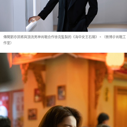
傳聞劉亦菲將與頂流男神肖戰合作徐克監製的《海中女王石陽》。（微博＠肖戰工
作室）