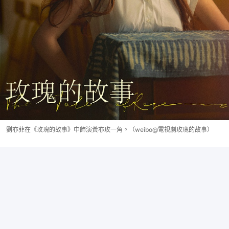
劉亦菲在《玫瑰的故事》中飾演黃亦玫一角。（weibo@電視劇玫瑰的故事）