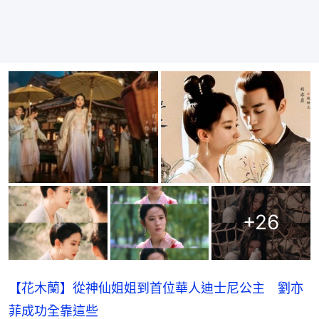
+
26
【花木蘭】從神仙姐姐到首位華人迪士尼公主 劉亦
菲成功全靠這些