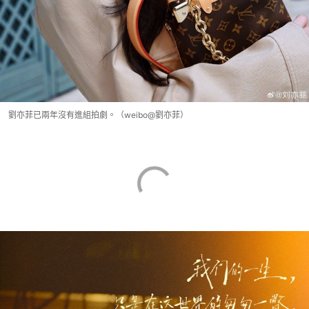
劉亦菲已兩年沒有進組拍劇。（weibo@劉亦菲）