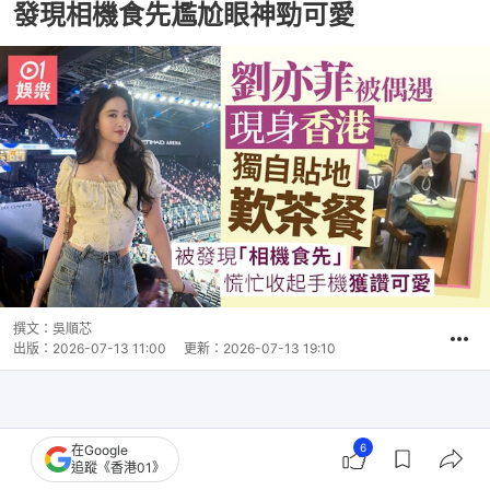
發現相機食先尷尬眼神勁可愛
撰文：
吳順芯
出版：
2026-07-13 11:00
更新：
2026-07-13 19:10
6
在Google
追蹤《香港01》