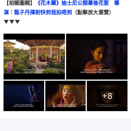
【相關圖輯】
《花木蘭》迪士尼公開幕後花絮　導
演：甄子丹揮劍快到我拍唔到
（點擊放大瀏覽）
▼▼▼
+
8