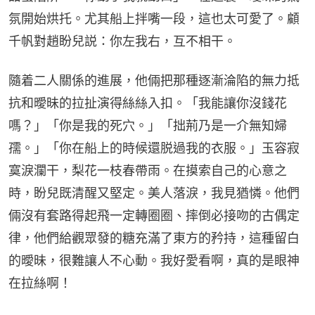
氛開始烘托。尤其船上拌嘴一段，這也太可愛了。顧
千帆對趙盼兒説：你左我右，互不相干。
隨着二人關係的進展，他倆把那種逐漸淪陷的無力抵
抗和曖昧的拉扯演得絲絲入扣。「我能讓你沒錢花
嗎？」「你是我的死穴。」「拙荊乃是一介無知婦
孺。」「你在船上的時候還脱過我的衣服。」玉容寂
寞淚瀾干，梨花一枝春帶雨。在摸索自己的心意之
時，盼兒既清醒又堅定。美人落淚，我見猶憐。他們
倆沒有套路得起飛一定轉圈圈、摔倒必接吻的古偶定
律，他們給觀眾發的糖充滿了東方的矜持，這種留白
的曖昧，很難讓人不心動。我好愛看啊，真的是眼神
在拉絲啊！