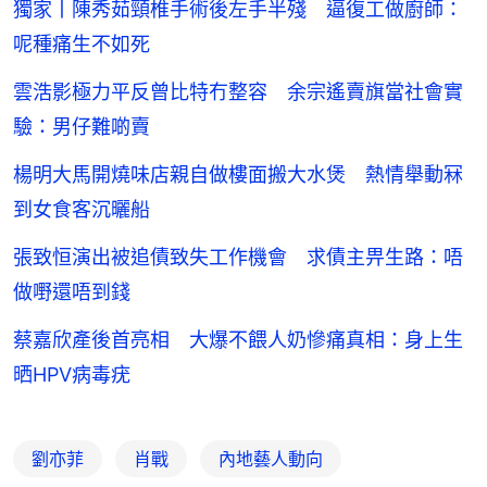
獨家丨陳秀茹頸椎手術後左手半殘 逼復工做廚師：
呢種痛生不如死
雲浩影極力平反曾比特冇整容 余宗遙賣旗當社會實
驗：男仔難啲賣
楊明大馬開燒味店親自做樓面搬大水煲 熱情舉動冧
到女食客沉曬船
張致恒演出被追債致失工作機會 求債主畀生路：唔
做嘢還唔到錢
蔡嘉欣產後首亮相 大爆不餵人奶慘痛真相：身上生
晒HPV病毒疣
劉亦菲
肖戰
內地藝人動向