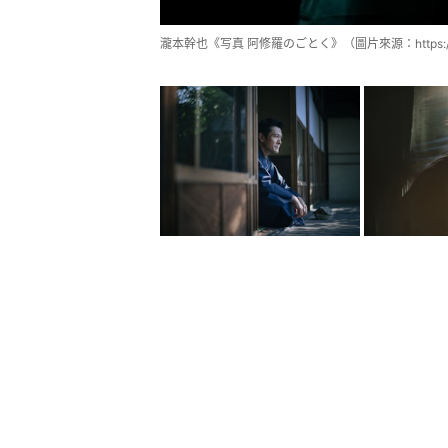
瀧本幹也《写真 阿修羅のごとく》（圖片來源：https://moo