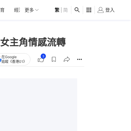
育
經濟
更多
01深圳
繁
觀點
|
简
健康
好食玩飛
登入
女
女主角情感流轉
3
在Google
追蹤《香港01》