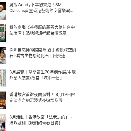
厲旭Wendy下年初來港！SM
Classics首登香港藝術節交響樂演繹
Kpop
餐飲劇場《茶餐廳的親善大使》台中
站爆滿！貼地術語考起台灣觀眾
深圳自然博物館開幕 親手觸摸深空隕
石+看古生物恐龍化石｜附交通
8月展覽｜草間彌生70年創作展/中環
外星人裝置/故宮「城中一日」
香港故宮首辦夜間派對！ 8月19日限
定法老之約沉浸式夜遊埃及展
8月活動｜香港故宮「法老之約」、
爆炸戲棚《我們的青春日誌》