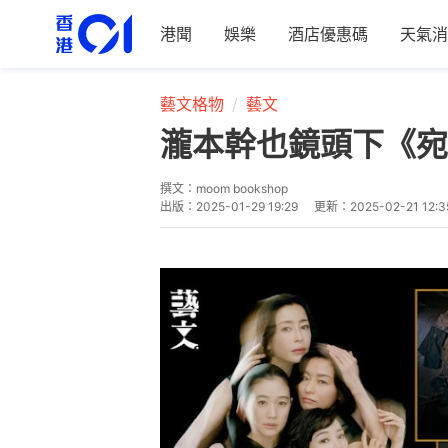
港聞
娛樂
酒店優惠碼
天氣消
藝文格物
藝文
瀧本幹也鏡頭下《宛
撰文：
moom bookshop
出版：
2025-01-29 19:29
更新：
2025-02-21 12:3