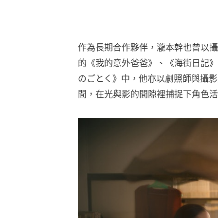
作為長期合作夥伴，瀧本幹也曾以攝
的《我的意外爸爸》、《海街日記》
のごとく》中，他亦以劇照師與攝影監
間，在光與影的間隙裡捕捉下角色活