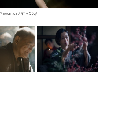
m.cat/l/jTMC5q）