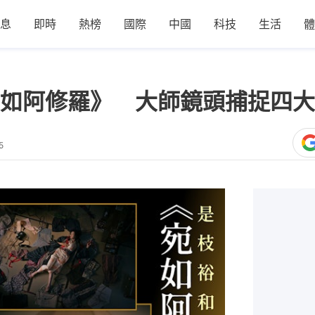
息
即時
熱榜
國際
中國
科技
生活
體
如阿修羅》 大師鏡頭捕捉四大
5