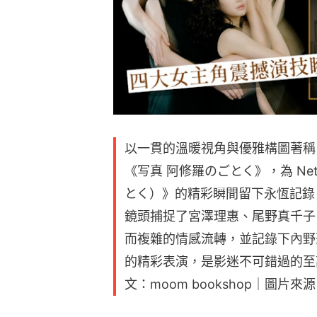
以一貫的溫暖視角與優雅構圖著稱
《写真 阿修羅のごとく》，為 Ne
とく）》的精彩瞬間留下永恆記錄
鏡頭捕捉了宮澤理惠、尾野真千子
而複雜的情感流轉，並記錄下內野
的精彩表演，是影迷不可錯過的至
文：moom bookshop｜圖