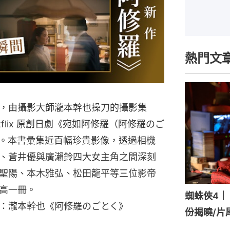
熱門文
，由攝影大師瀧本幹也操刀的攝影集
tflix 原創日劇《宛如阿修羅（阿修羅のご
。本書彙集近百幅珍貴影像，透過相機
、蒼井優與廣瀨鈴四大女主角之間深刻
聖陽、本木雅弘、松田龍平等三位影帝
高一冊。
蜘蛛俠4｜《
片來源：瀧本幹也《阿修羅のごとく》
份揭曉/片