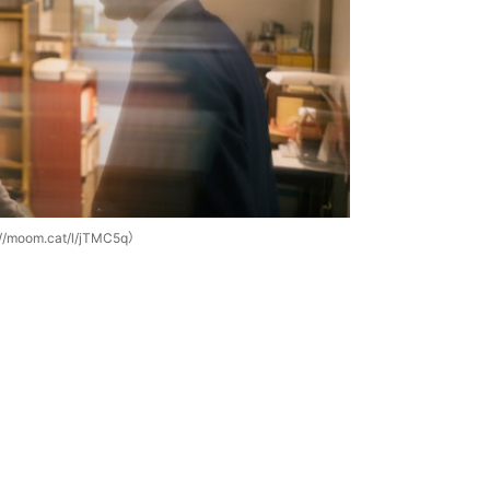
m.cat/l/jTMC5q）