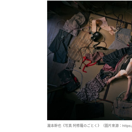
瀧本幹也《写真 阿修羅のごとく》（圖片來源：https://moo