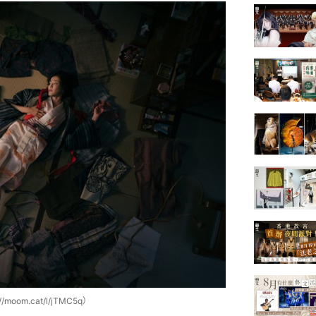
m.cat/l/jTMC5q）