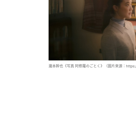
瀧本幹也《写真 阿修羅のごとく》（圖片來源：https://moo