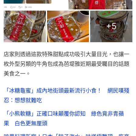
+
5
店家則透過這款特殊甜點成功吸引大量目光，也讓一
枚外型另類的牛角包成為芭堤雅近期最受矚目的話題
美食之一。
「冰糖龜蜜」成內地街頭最新流行小食！ 網民嘆殘
忍：想想就難吃
「小熊軟糖」正確口味顛覆你認知 綠色竟非青蘋
果 白色更無厘頭