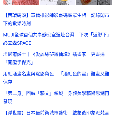
【西環碼頭】意籍攝影師影盡碼頭眾生相 記錄鬧市
下的歡樂時刻
MUJI全球首個共享辦公室選址台灣 下次「返鄉下」
必去森SPACE
坦尼爾爵士｜《愛麗絲夢遊仙境》插畫家 更畫過
「開膛手傑克」
用紅酒畫名畫與電影角色 「酒紅色的畫」難畫又難
保存
「第二身」回航「藝文」領域 身體美學藝術思潮再
發現
【浮世繪】日本最前衛城市藝術 啟蒙後印象派梵高