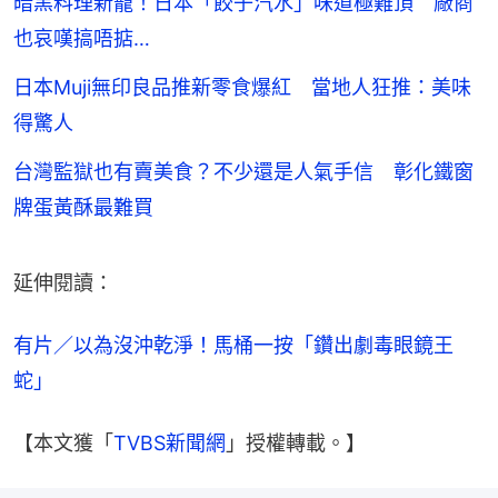
暗黑料理新寵！日本「餃子汽水」味道極難頂 廠商
也哀嘆搞唔掂…
日本Muji無印良品推新零食爆紅 當地人狂推：美味
得驚人
台灣監獄也有賣美食？不少還是人氣手信 彰化鐵窗
牌蛋黃酥最難買
延伸閱讀：
有片／以為沒沖乾淨！馬桶一按「鑽出劇毒眼鏡王
蛇」
【本文獲「
TVBS新聞網
」授權轉載。】