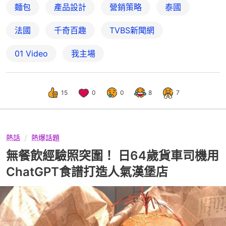
麵包
產品設計
營銷策略
泰國
法國
千奇百趣
TVBS新聞網
01 Video
我主場
15
0
0
8
7
熱話
熱爆話題
無餐飲經驗照突圍！ 日64歲貨車司機用
ChatGPT食譜打造人氣漢堡店