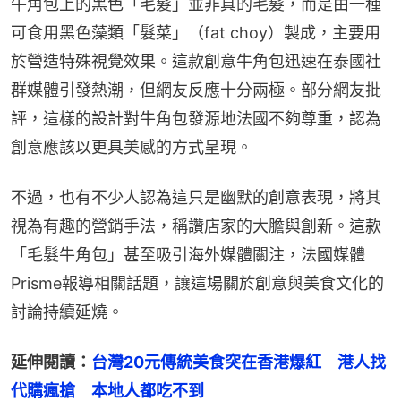
牛角包上的黑色「毛髮」並非真的毛髮，而是由一種
可食用黑色藻類「髮菜」（fat choy）製成，主要用
於營造特殊視覺效果。這款創意牛角包迅速在泰國社
群媒體引發熱潮，但網友反應十分兩極。部分網友批
評，這樣的設計對牛角包發源地法國不夠尊重，認為
創意應該以更具美感的方式呈現。
不過，也有不少人認為這只是幽默的創意表現，將其
視為有趣的營銷手法，稱讚店家的大膽與創新。這款
「毛髮牛角包」甚至吸引海外媒體關注，法國媒體
Prisme報導相關話題，讓這場關於創意與美食文化的
討論持續延燒。
延伸閱讀：
台灣20元傳統美食突在香港爆紅　港人找
代購瘋搶　本地人都吃不到