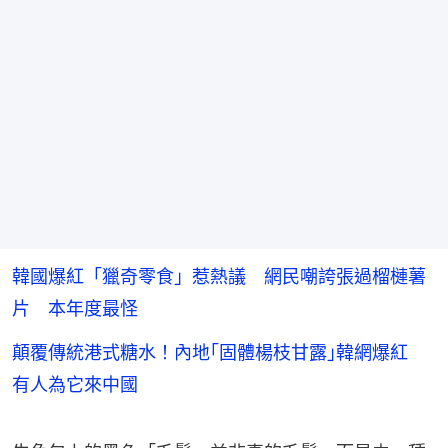
韓國爆紅「獵奇零食」惹熱議 網民嘲誇張過榴槤薯
片 本年度最怪
顛覆傳統港式糖水！內地｢固體楊枝甘露｣韓網爆紅
有人為它來中國