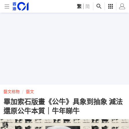
繁
|
简
藝文格物
藝文
畢加索石版畫《公牛》具象到抽象 減法
還原公牛本質｜牛年睇牛