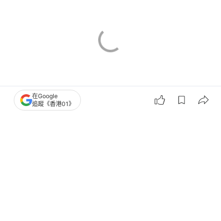
特朗普
孟加拉
在Google
追蹤《香港01》
9
0
0
21
0
國際
環球趣聞
孟加拉水牛「飄逸金髮」撞樣特朗普爆
紅 政府出手免當祭品｜有片