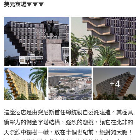
美元商場▼▼▼
+
4
這座酒店是由突尼斯首任總統親自委託建造。其極具
衝擊力的倒金字塔結構，強烈的懸挑，讓它在北非的
天際線中獨樹一幟，放在半個世紀前，絕對夠大膽！