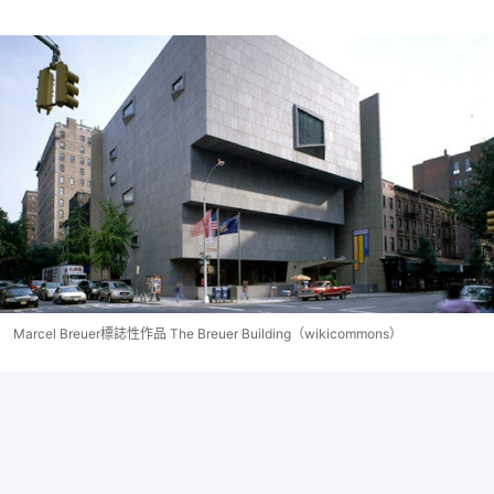
Marcel Breuer標誌性作品 The Breuer Building（wikicommons）