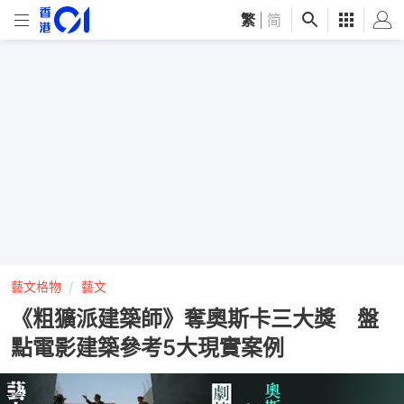
繁
|
简
藝文格物
藝文
《粗獷派建築師》奪奧斯卡三大獎 盤
點電影建築參考5大現實案例