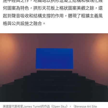
施中經典之作，地鐵站以拱形混凝土結構和模塊化幾
何圖案為特色，拱形天花板上格狀圖案美觀之餘，還
起到聲音吸收和結構支撐的作用，體現了粗獷主義風
格與公共設施之融合。
美國當代藝術家James Turrell的作品《Open Sky》。（Benesse Art Site