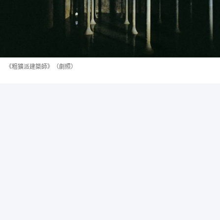
《粗獷派建築師》（劇照）