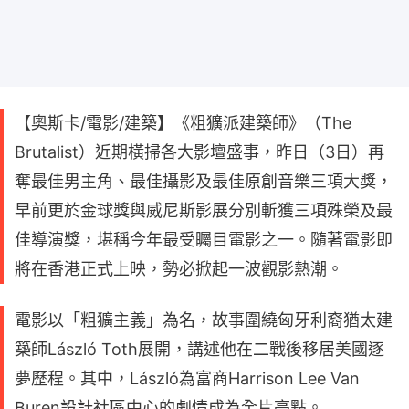
【奧斯卡/電影/建築】《粗獷派建築師》（The
Brutalist）近期橫掃各大影壇盛事，昨日（3日）再
奪最佳男主角、最佳攝影及最佳原創音樂三項大獎，
早前更於金球獎與威尼斯影展分別斬獲三項殊榮及最
佳導演獎，堪稱今年最受矚目電影之一。隨著電影即
將在香港正式上映，勢必掀起一波觀影熱潮。
電影以「粗獷主義」為名，故事圍繞匈牙利裔猶太建
築師László Toth展開，講述他在二戰後移居美國逐
夢歷程。其中，László為富商Harrison Lee Van
Buren設計社區中心的劇情成為全片亮點。