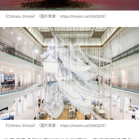
《Chiharu Shiota》（圖片來源： https://moom.cat/l/btSjDE）
《Chiharu Shiota》（圖片來源： https://moom.cat/l/btSjDE）