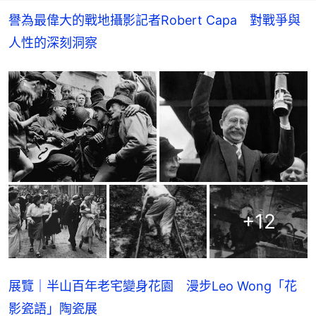
譽為最偉大的戰地攝影記者Robert Capa　對戰爭與
人性的深刻洞察
+
12
展覽｜半山百年老宅變身花園 漫步Leo Wong「花
影瓷語」陶瓷展