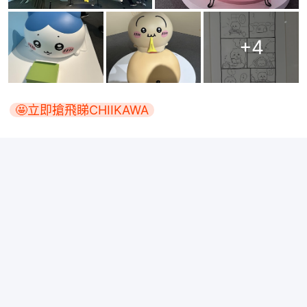
+
4
🤩立即搶飛睇CHIIKAWA