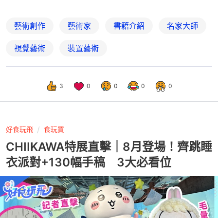
藝術創作
藝術家
書籍介紹
名家大師
視覺藝術
裝置藝術
3
0
0
0
0
好食玩飛
食玩買
CHIIKAWA特展直擊｜8月登場！齊跳睡
衣派對+130幅手稿 3大必看位