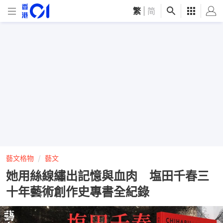
繁
|
简
藝文格物
藝文
她用絲線繡出記憶與血肉 塩田千春三
十年藝術創作史專書全紀錄