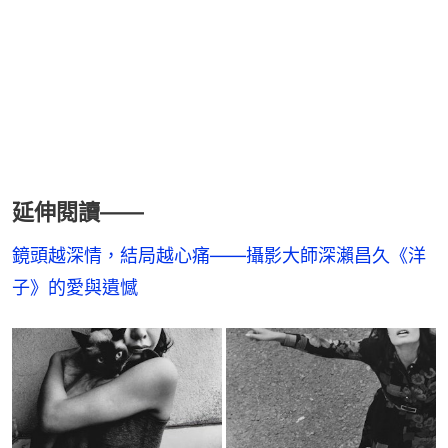
延伸閱讀——
鏡頭越深情，結局越心痛——攝影大師深瀨昌久《洋
子》的愛與遺憾