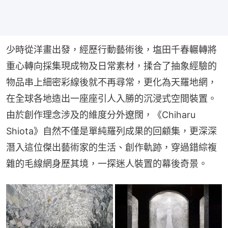
少時從洋畫出發，經歷行動藝術後，塩田千春輾轉將
重心轉向採集現成物及日常素材，揉合了抽象經驗的
物品串上細密彩線後就不再尋常，更化為天羅地網，
在全球各地造出一座座引人入勝的沉浸式空間裝置。
由於創作理念涉及的維度分外遼闊，《Chiharu 
Shiota》自然不僅是單純羅列成果的回顧集，更深深
潛入這位傑出藝術家的生活、創作軌跡，穿過錯綜複
雜的毛線網身歷其境，一探迷人裝置的幕後奇景。