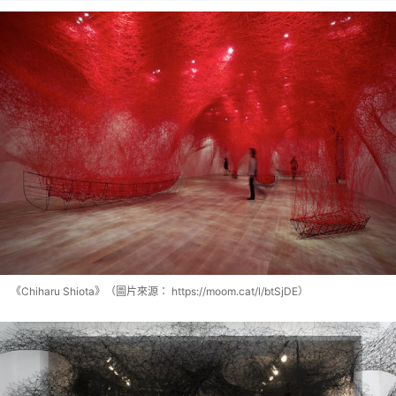
《Chiharu Shiota》（圖片來源： https://moom.cat/l/btSjDE）