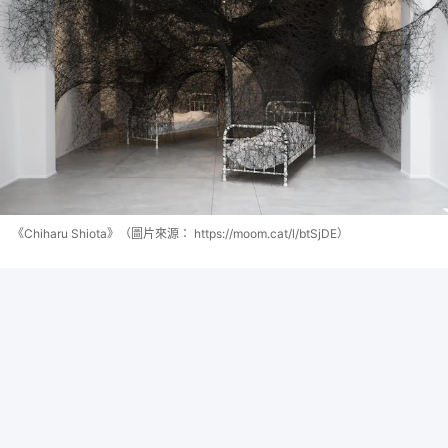
《Chiharu Shiota》（圖片來源： https://moom.cat/l/btSjDE）