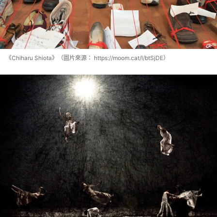
《Chiharu Shiota》（圖片來源： https://moom.cat/l/btSjDE）