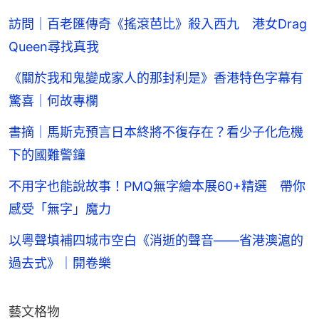
訪問｜百老匯傳奇《搖滾芭比》殺入西九 港女Drag
Queen尋找真我
《關於我和鬼變成家人的那封利是》香港特色字幕有
驚喜｜何故專欄
書摘｜馬斯克預言日本終將不復存在？看少子化危機
下的國難警鐘
不用字也能說故事！PMQ無字繪本展60+精選 帶你
感受「無字」魔力
以粵聲填補四城市空白《消逝的聲音——省港澳滬的
過去式》｜開卷樂
藝文格物