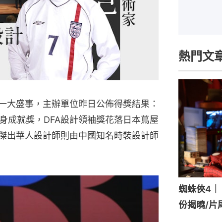
熱門文
中一大盛事，主辦單位昨日公佈得獎結果：
身成就獎，DFA設計領袖獎花落日本蔦屋
界傑出華人設計師則由中國知名時裝設計師
蜘蛛俠4｜《
份揭曉/片