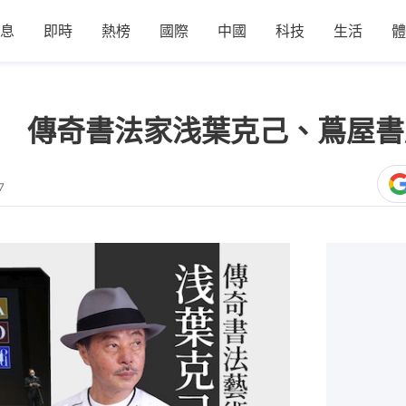
息
即時
熱榜
國際
中國
科技
生活
體
爐 傳奇書法家浅葉克己、蔦屋
7