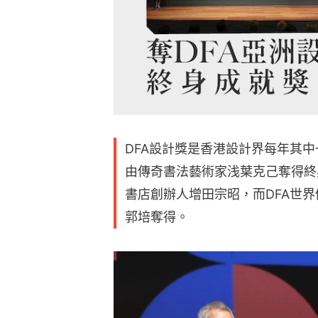
DFA設計獎是香港設計界每年其
由傳奇書法藝術家浅葉克己奪得終
書店創辦人增田宗昭，而DFA世
郭培奪得。