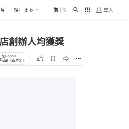
育
經濟
更多
01深圳
繁
觀點
|
简
健康
好食玩飛
登入
女
書店創辦人均獲獎
在Google
追蹤《香港01》