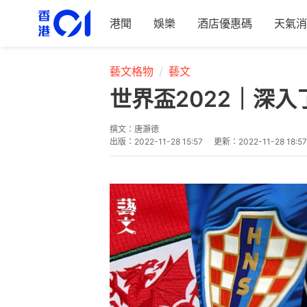
港聞
娛樂
酒店優惠碼
天氣消
藝文格物
藝文
世界盃2022｜深
撰文：
唐灝德
出版：
2022-11-28 15:57
更新：
2022-11-28 18:57