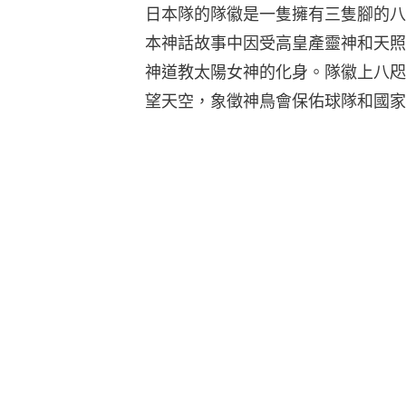
日本隊的隊徽是一隻擁有三隻腳的八
本神話故事中因受高皇產靈神和天照
神道教太陽女神的化身。隊徽上八咫
望天空，象徵神鳥會保佑球隊和國家