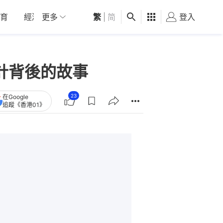
育
經濟
更多
01深圳
繁
觀點
|
简
健康
好食玩飛
登入
女
計背後的故事
23
在Google
追蹤《香港01》