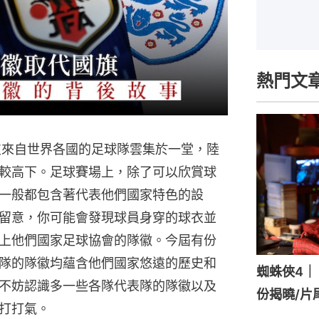
熱門文
支來自世界各國的足球隊雲集於一堂，陸
較高下。足球賽場上，除了可以欣賞球
一般都包含著代表他們國家特色的設
留意，你可能會發現球員身穿的球衣並
上他們國家足球協會的隊徽。今屆有份
隊的隊徽均蘊含他們國家悠遠的歷史和
蜘蛛俠4｜《
不妨認識多一些各隊代表隊的隊徽以及
份揭曉/片
打打氣。