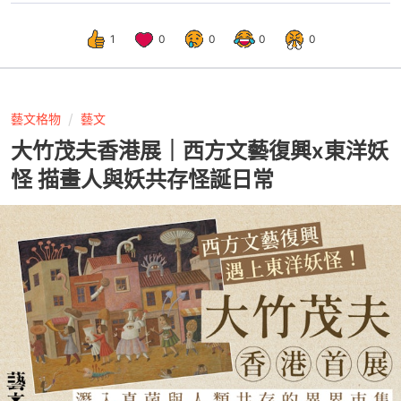
1
0
0
0
0
藝文格物
藝文
大竹茂夫香港展｜西方文藝復興x東洋妖
怪 描畫人與妖共存怪誕日常