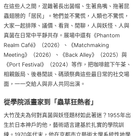
在這些人之間，混雜著長出菌帽、生著鳥嘴、拖著昆
蟲翅膀的「居民」。牠們並不驚慌，人類也不驚慌，
大家一起排隊、議價、看貨、閒聊，人與妖怪、人與
真菌在日常中平靜共存。展場中還有《Phantom 
Realm Café》（2026）、《Matchmaking 
Meeting》（2026）、《Back Alley》（2025）與
《Port Festival》（2024）等作，把咖啡館下午茶、
相親飯局、後巷閒談、碼頭祭典這些最日常的社交場
面，一一交給人與非人共同出演。
從學院派畫家到「蟲草狂熱者」
大竹茂夫為何對真菌與妖怪題材如此著迷？1955年出
生於日本神戶的他，藝術語言建基於扎實的學院訓
練。1970年代末，他在京都市立藝術大學系統性地學