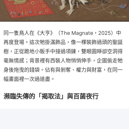
同一隻鳥人在《大亨》（The Magnate，2025）中
再度登場。這次牠掛滿飾品，像一棵裝飾過頭的聖誕
樹，正從跪地小販手中接過項鍊，雙眼圓睜卻空洞得
毫無情感；背景裡有西裝人物悄悄伸手，企圖偷走牠
身後拖曳的錢袋。佔有與剝奪、權力與財富，在同一
幅畫面裡一次過道盡。
瀕臨失傳的「揭取法」與百菌夜行