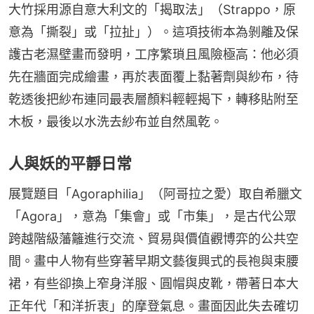
大竹採用源自意大利文的「揭取法」（Strappo，原
意為「撕裂」或「拉扯」）。這項技術本為剝離及保
護古老濕壁畫而發明，工序繁瑣且風險極高：他必須
先在牆面完成繪畫，再於表面覆上黏著劑與紗布，待
乾透後把紗布連同最表層顏料輕輕揭下，轉移貼附至
木板，最後以水洗去紗布並自然風乾。
人與妖的平靜日常
展覽題目「Agoraphilia」（阿哥拉之愛）取自希臘文
「Agora」，意為「集會」或「市集」，是古代公眾
跨越階級藩籬進行交流、貿易與價值觀博弈的公共空
間。畫中人物有些穿著早期文藝復興式的長袍與束腰
裙，有些卻換上窄身洋服、圓帽與皮靴，帶著日本大
正年代「和洋折衷」的摩登氣息。畫面因此失去確切