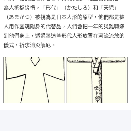
為人抵檔災禍。「形代」（かたしろ）和「天児」
（あまがつ）被視為是日本人形的原型，他們都是被
人用作靈魂附身的代替品，人們會把一年的災難轉嫁
到他們身上，透過將這些形代人形放置在河流流放的
儀式，祈求消災解厄。