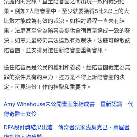
法庭內的資訊，直至陪審團之間出現一致的裁決結
果。例如7人陪審團中，至少就要獲得5比2以上的大
比數才能成為有效的裁決。如相討過程一直未有結
果，法庭甚至會為陪審員提供食宿直至達成一致的裁
決；如意見最終仍無法達致有效裁決，法庭可解散該
陪審團，並安排另選任新陪審團重新審訊。
擔任陪審員是公民的權利和義務，經陪審團裁定為無
罪的案件具有約束力，控方是不得上訴陪審團的決
定，可見這份工作的神聖和重要性。
Amy Winehouse未公開畫面集結成書 重新認識一代
傳奇爵士女伶
DFA設計獎結果出爐 傳奇書法家浅葉克己、蔦屋書