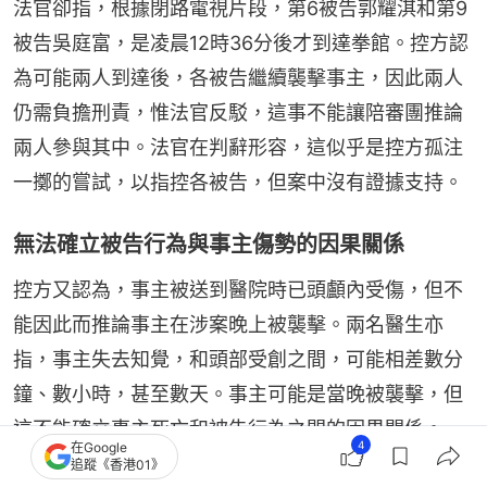
法官卻指，根據閉路電視片段，第6被告郭耀淇和第9
被告吳庭富，是凌晨12時36分後才到達拳館。控方認
為可能兩人到達後，各被告繼續襲擊事主，因此兩人
仍需負擔刑責，惟法官反駁，這事不能讓陪審團推論
兩人參與其中。法官在判辭形容，這似乎是控方孤注
一擲的嘗試，以指控各被告，但案中沒有證據支持。
無法確立被告行為與事主傷勢的因果關係
控方又認為，事主被送到醫院時已頭顱內受傷，但不
能因此而推論事主在涉案晚上被襲擊。兩名醫生亦
指，事主失去知覺，和頭部受創之間，可能相差數分
鐘、數小時，甚至數天。事主可能是當晚被襲擊，但
這不能確立事主死亡和被告行為之間的因果關係。
4
在Google
追蹤《香港01》