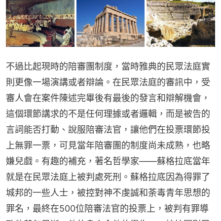
不過比起現時的陪審團制度，當時雅典的民眾法庭實
則更像一場演講或者辯論。在民眾法庭的審訊中，受
審人會在案件陳述完畢後有最後的發言和辯解機會，
這個環節講求的不是任何理據或者邏輯，而是被告的
言詞能否打動、說服陪審法官，讓他們在投票環節投
上無罪一票，可見當年陪審團的制度尚未成熟，也略
嫌兒戲。有趣的補充，著名哲學家——蘇格拉底當年
就是在民眾法庭上被判處死刑。蘇格拉底因為得罪了
城邦的一些人士，被控對神不虔誠和荼毒青年思想的
罪名，最終在500位陪審法官的投票上，被判有罪導