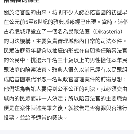
關於陪審團的由來，坊間不少人認為陪審團的初型早
在公元前5至6世紀的雅典城邦經已出現。當時，這個
古希臘城邦設立了一個名為民眾法庭（Dikasteria）
的司法機構，主要負責審理城邦內日常的司法案件。
民眾法庭每年都會以抽籤的形式在自願擔任陪審法官
的公民中，挑選六千名三十歲以上的男性擔任本年民
眾法庭的陪審法官。雅典人很久以前已經有以民眾組
成陪審團取代單憑一名執政官審理案件的前衛思想，
他們認為審訊人要得到公平公正的判決，就必須交由
城內的民眾而非一人決定；所以陪審法官的主要職責
便是在案件陳述完畢之後，就被告是否有罪與否進行
投票，並給予適當的裁決。