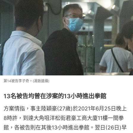
第14被告李子奇。(湯致遠攝)
13名被告均曾在涉案的13小時進出拳館
方案情指，事主陸穎豪(27歲)於2021年6月25日晚上
8時許，到達大角咀洋松街君豪工商大廈11樓一間拳
館，各被告則在其後13小時進出拳館。翌日(26日)早