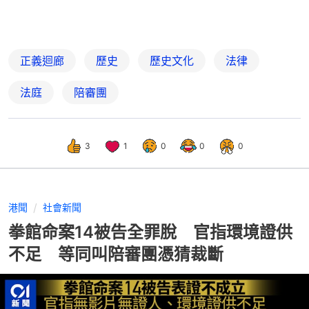
正義迴廊
歷史
歷史文化
法律
法庭
陪審團
3
1
0
0
0
港聞
社會新聞
拳館命案14被告全罪脫 官指環境證供
不足 等同叫陪審團憑猜裁斷