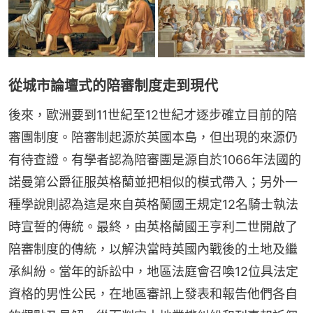
從城市論壇式的陪審制度走到現代
後來，歐洲要到11世紀至12世紀才逐步確立目前的陪
審團制度。陪審制起源於英國本島，但出現的來源仍
有待查證。有學者認為陪審團是源自於1066年法國的
諾曼第公爵征服英格蘭並把相似的模式帶入；另外一
種學說則認為這是來自英格蘭國王規定12名騎士執法
時宣誓的傳統。最終，由英格蘭國王亨利二世開啟了
陪審制度的傳統，以解決當時英國內戰後的土地及繼
承糾紛。當年的訴訟中，地區法庭會召喚12位具法定
資格的男性公民，在地區審訊上發表和報告他們各自