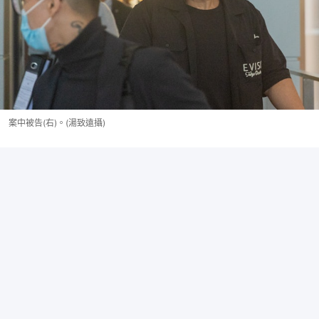
案中被告(右)。(湯致遠攝)