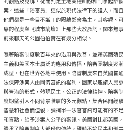
的觀點及見解，從而判定土地業權糾紛和刊事起訴個
案。這些「陪審員」更似於現代法律下的證人，而且
他們都是一些目不識丁的隔離鄰舍為主，其客觀、可
靠的程度與《城市論壇》上那些大放厥詞，閑來無事
前來聊天的公園伯伯實在有幾分相似。
隨著陪審制度數百年來的沿用與改善，並藉英國殖民
主義和美國本土廣泛的應用和傳播，陪審團制度逐漸
成型，也在世界各地中使用。陪審制度來自英國普通
法保障涉案人由同儕審訊的權利，國家以邀請人民參
與管治的形式，體現民主、公正的法律精神。陪審制
度期望引入不同背景階層的多元觀點，集合民間經驗
智慧和社會價值觀，彌補單一法官審訊可能有的不足
和盲點，給予涉案人公平的審訊。美國對比起英國，
繼承了陪審制度大部份的傳統，現時不論民事和刑事