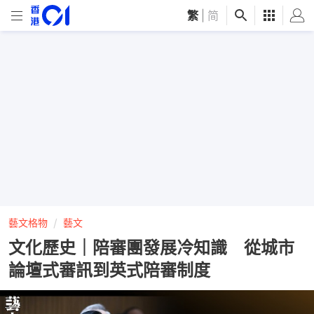
繁
|
简
藝文格物
藝文
文化歷史｜陪審團發展冷知識 從城市
論壇式審訊到英式陪審制度