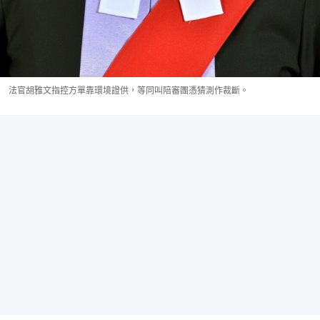
法官胡雅文指控方單靠環境證供，等同叫陪審團憑猜測作裁斷。