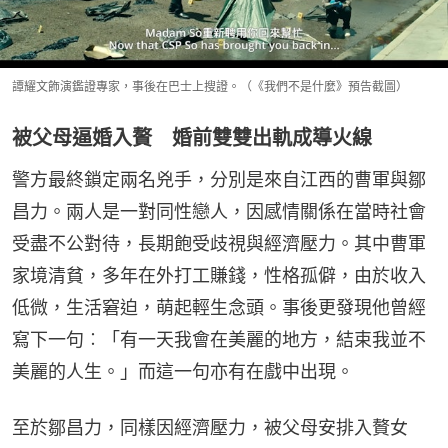
譚耀文飾演鑑證專家，事後在巴士上搜證。（《我們不是什麼》預告截圖）
被父母逼婚入贅 婚前雙雙出軌成導火線
警方最終鎖定兩名兇手，分別是來自江西的曹軍與鄒
昌力。兩人是一對同性戀人，因感情關係在當時社會
受盡不公對待，長期飽受歧視與經濟壓力。其中曹軍
家境清貧，多年在外打工賺錢，性格孤僻，由於收入
低微，生活窘迫，萌起輕生念頭。事後更發現他曾經
寫下一句︰「有一天我會在美麗的地方，結束我並不
美麗的人生。」而這一句亦有在戲中出現。
至於鄒昌力，同樣因經濟壓力，被父母安排入贅女