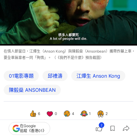
在情人節當日，江𤒹生（Anson Kong）與陳毅燊（Ansonbean）攜帶炸藥上車，
要全車無辜者一同「殉情」。 （《我們不是什麼》預告截圖）
01電影專題
邱禮濤
江𤒹生 Anson Kong
陳毅燊 ANSONBEAN
6
0
4
1
2
2
在Google
追蹤《香港01》