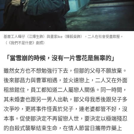
基層工人暉仔（江𤒹生飾）與畫家Ike（陳毅燊飾），二人在社會受盡欺壓。
（《我們不是什麼》劇照）
「當雪崩的時候，沒有一片雪花是無辜的」
雖然女方也不想勉強行下去，但鄒的父母不願放棄。
後來鄒昌力與曹軍相遇，並火速戀上，二人又在外面
租旅館住，員工都知道二人屬戀人關係。同一時間，
其未婚妻也跟另一男人出軌，鄒父母我悉後跟兒子多
次爭吵，更將事件怪責於兒子，連老婆都管不好，沒
本事。促使鄒決定不再留戀人世，要決定以極端殘忍
的自殺式襲擊結束生命，在情人節當日攜帶炸藥上