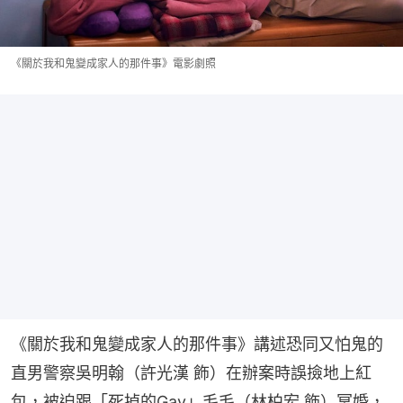
《關於我和鬼變成家人的那件事》電影劇照
《關於我和鬼變成家人的那件事》講述恐同又怕鬼的
直男警察吳明翰（許光漢 飾）在辦案時誤撿地上紅
包，被迫跟「死掉的Gay」毛毛（林柏宏 飾）冥婚，