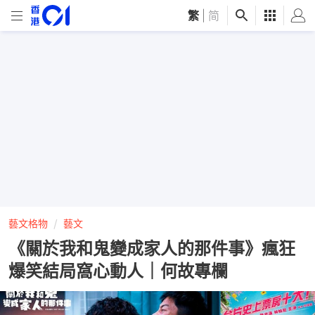
繁
|
简
藝文格物
藝文
《關於我和鬼變成家人的那件事》瘋狂
爆笑結局窩心動人｜何故專欄