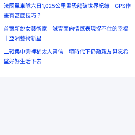
法國單車隊六日1,025公里畫恐龍破世界紀錄 GPS作
畫有甚麼技巧？
首爾新銳女藝術家 誠實面向情感表現捉不住的幸福
｜亞洲藝術新星
二戰集中營裡猶太人書信 壞時代下仍籲親友毋忘希
望好好生活下去