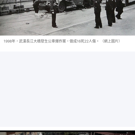
1998年，武漢長江大橋發生公車爆炸案，做成16死22人傷。 （網上圖片）