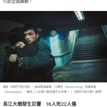
引起全國轟動。
電影《我們不是什麼》，由邱禮濤編導，江𤒹生（Anson Kong）與陳毅燊
（Ansonbean），講述二人在情人節設置巴士炸彈。（《我們不是什麼》劇照）
長江大橋發生巨響 16人死22人傷