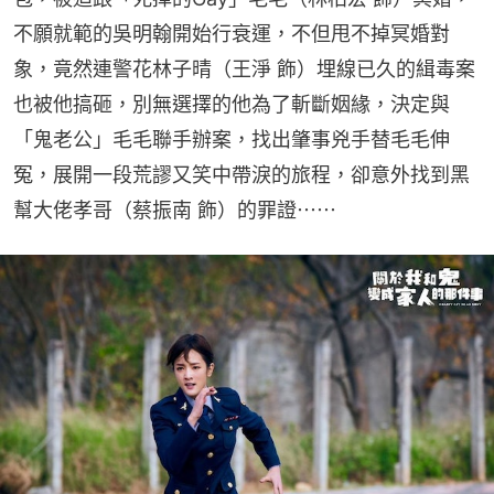
不願就範的吳明翰開始行衰運，不但甩不掉冥婚對
象，竟然連警花林子晴（王淨 飾）埋線已久的緝毒案
也被他搞砸，別無選擇的他為了斬斷姻緣，決定與
「鬼老公」毛毛聯手辦案，找出肇事兇手替毛毛伸
冤，展開一段荒謬又笑中帶淚的旅程，卻意外找到黑
幫大佬孝哥（蔡振南 飾）的罪證⋯⋯