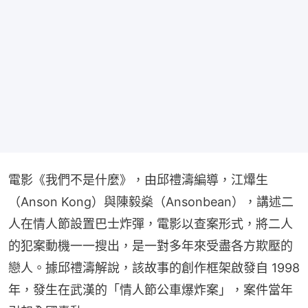
電影《我們不是什麼》，由邱禮濤編導，江𤒹生
（Anson Kong）與陳毅燊（Ansonbean），講述二
人在情人節設置巴士炸彈，電影以查案形式，將二人
的犯案動機一一搜出，是一對多年來受盡各方欺壓的
戀人。據邱禮濤解說，該故事的創作框架啟發自 1998 
年，發生在武漢的「情人節公車爆炸案」，案件當年