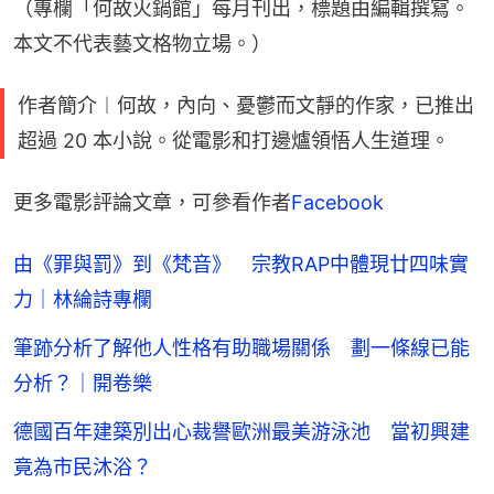
（專欄「何故火鍋館」每月刊出，標題由編輯撰寫。
本文不代表藝文格物立場。）
作者簡介︱何故，內向、憂鬱而文靜的作家，已推出
超過 20 本小說。從電影和打邊爐領悟人生道理。
更多電影評論文章，可參看作者
Facebook
由《罪與罰》到《梵音》 宗教RAP中體現廿四味實
力｜林綸詩專欄
筆跡分析了解他人性格有助職場關係 劃一條線已能
分析？｜開卷樂
德國百年建築別出心裁譽歐洲最美游泳池 當初興建
竟為市民沐浴？