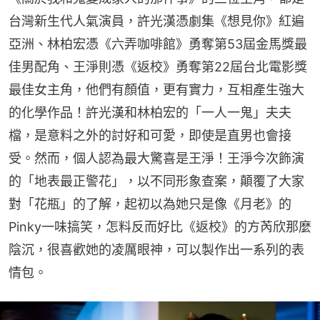
台灣新生代人氣演員，許光漢憑劇集《想見你》紅遍
亞洲、林柏宏憑《六弄咖啡館》勇奪第53屆金馬獎最
佳男配角、王淨則憑《返校》勇奪第22屆台北電影獎
最佳女主角，他們有顏值，更有實力，互相產生強大
的化學作品！許光漢和林柏宏的「一人一鬼」夫夫
檔，是意料之外的討好和可愛，即使是直男也會接
受。然而，個人認為最大驚喜是王淨！王淨今次飾演
的「地表最正警花」，以不同形象查案，顛覆了大家
對「花瓶」的了解，起初以為她只是像《月老》的
Pinky一味搞笑，怎料反而好比《返校》的方芮欣那麼
陰沉，很喜歡她的凌厲眼神，可以製作出一系列的表
情包。