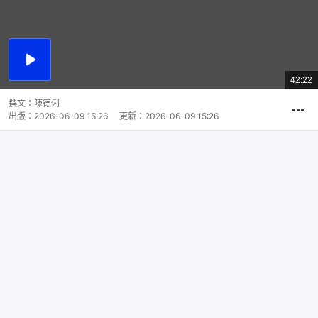
播
放
42:22
總
影
共
片
時
撰文：
陳德俐
間
出版：
2026-06-09 15:26
更新：
2026-06-09 15:26