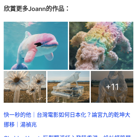
欣賞更多Joann的作品：
+
11
快一秒的他｜台灣電影如何日本化？論宮九的乾坤大
挪移｜湯禎兆