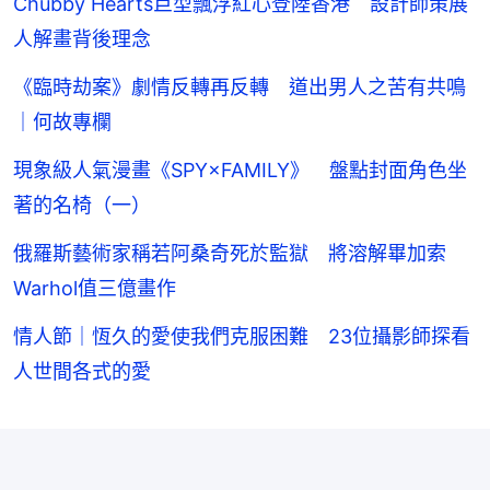
Chubby Hearts巨型飄浮紅心登陸香港 設計師策展
人解畫背後理念
《臨時劫案》劇情反轉再反轉 道出男人之苦有共鳴
｜何故專欄
現象級人氣漫畫《SPY×FAMILY》 盤點封面角色坐
著的名椅（一）
俄羅斯藝術家稱若阿桑奇死於監獄 將溶解畢加索
Warhol值三億畫作
情人節｜恆久的愛使我們克服困難 23位攝影師探看
人世間各式的愛