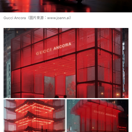
Gucci Ancora（圖片來源：www.joann.ai）