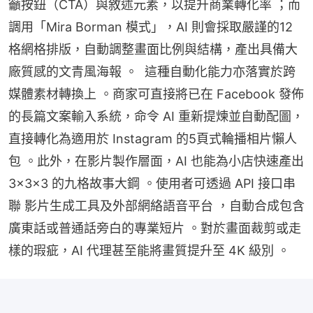
籲按鈕（CTA）與敘述元素，以提升商業轉化率 ；而
調用「Mira Borman 模式」，AI 則會採取嚴謹的12
格網格排版，自動調整畫面比例與結構，產出具備大
廠質感的文青風海報 。  這種自動化能力亦落實於跨
媒體素材轉換上 。商家可直接將已在 Facebook 發佈
的長篇文案輸入系統，命令 AI 重新提煉並自動配圖，
直接轉化為適用於 Instagram 的5頁式輪播相片懶人
包 。此外，在影片製作層面，AI 也能為小店快速產出 
3×3×3 的九格故事大鋼 。使用者可透過 API 接口串
聯 影片生成工具及外部網絡語音平台 ，自動合成包含
廣東話或普通話旁白的專業短片 。對於畫面裁剪或走
樣的瑕疵，AI 代理甚至能將畫質提升至 4K 級別 。