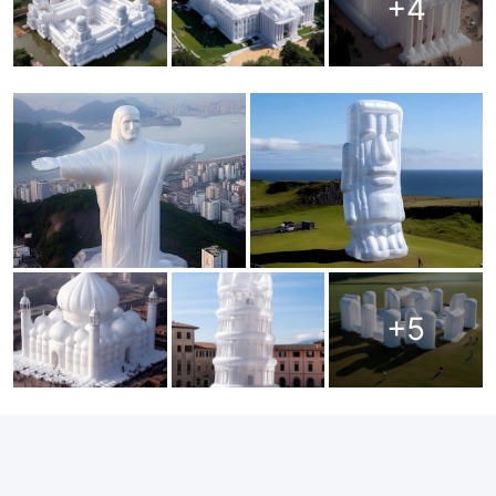
+
4
+
5