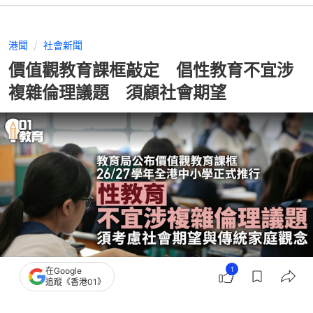
港聞
社會新聞
價值觀教育課框敲定 倡性教育不宜涉
複雜倫理議題 須顧社會期望
1
在Google
追蹤《香港01》
撰文：
陶嘉心
出版：
2026-04-16 18:32
更新：
2026-04-16 19:55