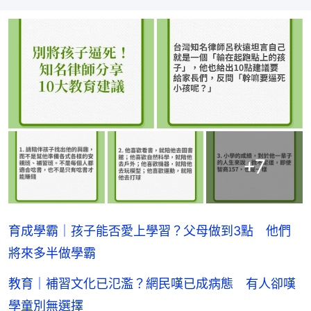
+
7
育成學霸｜孩子能否愛上學習？父母做到3點 他們
將來多半做學霸
教育｜補習文化已氾濫？網民嘆已成病態 有人卻嘆
學童別無選擇