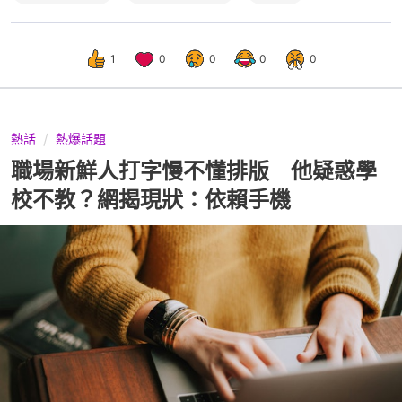
1
0
0
0
0
熱話
熱爆話題
職場新鮮人打字慢不懂排版 他疑惑學
校不教？網揭現狀：依賴手機