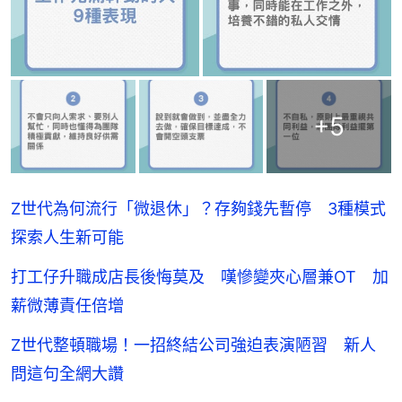
+
5
Z世代為何流行「微退休」？存夠錢先暫停 3種模式
探索人生新可能
打工仔升職成店長後悔莫及 嘆慘變夾心層兼OT 加
薪微薄責任倍增
Z世代整頓職場！一招終結公司強迫表演陋習 新人
問這句全網大讚