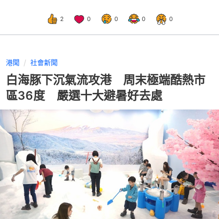
2
0
0
0
0
港聞
社會新聞
白海豚下沉氣流攻港 周末極端酷熱市
區36度 嚴選十大避暑好去處