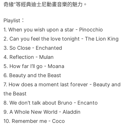
奇緣”等經典迪士尼動畫音樂的魅力。
Playlist：
1. When you wish upon a star - Pinocchio
2. Can you feel the love tonight - The Lion King
3. So Close - Enchanted
4. ⁠Reflection - Mulan
5. How far I’ll go - Moana
6. Beauty and the Beast
7. How does a moment last forever - Beauty and 
the Beast
8. We don’t talk about Bruno - Encanto
9. A Whole New World - Aladdin
10. ⁠Remember me - Coco