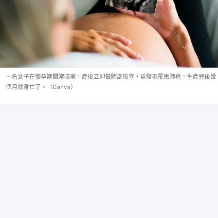
一名女子在懷孕期間常咳嗽，產後立即做肺部檢查，竟發現罹患肺癌，生產完後幾
個月就身亡了。（Canva）