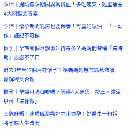
孕婦｜提防懷孕期間異常貧血！多吃菠菜、雞蛋補充
4大關鍵營養素
孕婦｜懷孕期間乳房也要保養！可塗妊娠油 「一動
作」謹記不可做
懷孕｜孕期哪個月體重升得最多？媽媽們皆稱「這時
期」最忍不了口
過去1年半17個月在懷孕？準媽媽超爆言論惹熱議 一
聽解釋又合理
懷孕｜孕婦可喝咖啡嗎？解惑4大迷思 按摩、浸溫
泉可「這樣做」
高危妊娠｜連權威都勸她中止懷孕！好醫生一句話
將孕婦人生改寫