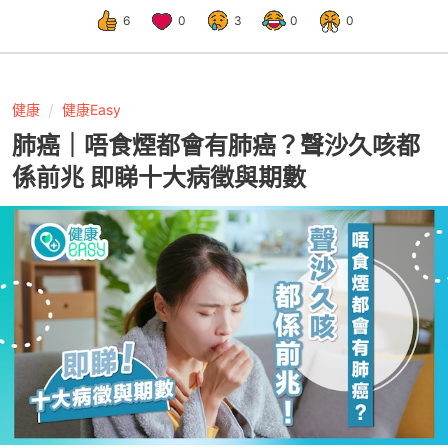
6
0
3
0
0
健康
健康Easy
肺癌｜唔食煙都會有肺癌？聲沙久咳都
係前兆 即睇十大病徵與期數