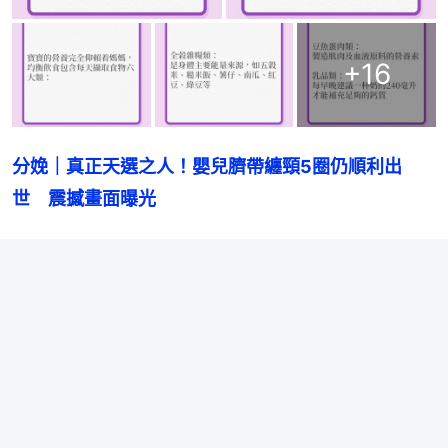
+
16
分娩｜真正天選之人！嬰兒臍帶纏頸5圈仍順利出
世　震撼畫面曝光