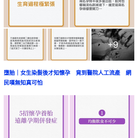
+
9
墮胎｜女生染髮後才知懷孕　竟到醫院人工流產　網
民嘆無知真可怕