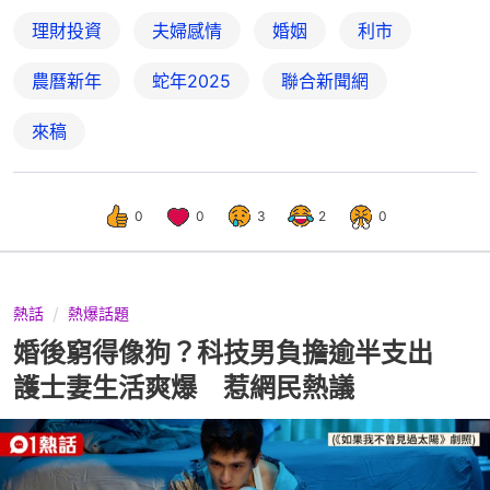
理財投資
夫婦感情
婚姻
利市
農曆新年
蛇年2025
聯合新聞網
來稿
0
0
3
2
0
熱話
熱爆話題
婚後窮得像狗？科技男負擔逾半支出
護士妻生活爽爆 惹網民熱議