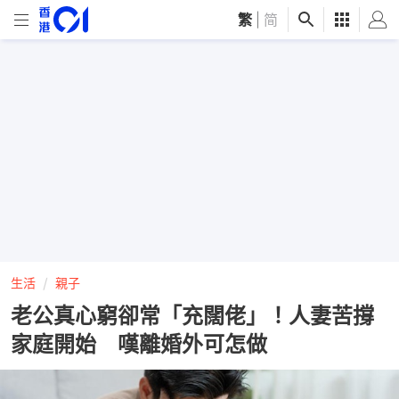
繁
|
简
生活
親子
老公真心窮卻常「充闊佬」！人妻苦撐
家庭開始 嘆離婚外可怎做