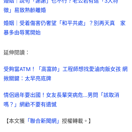
婚姻｜說句「謝謝」也不行？老公若有這「3大特
徵」易致熟齡離婚
婚姻｜受着傷害仍奢望「和平共處」？別再天真 家
暴多由辱罵開始
延伸閱讀：
受夠當ATM！「高富帥」工程師想找愛滷肉飯女孩 網
揪關鍵：太早亮底牌
情侶過年要出國！女友長輩突病危…男問「該取消
嗎？」網勸不要有遺憾
【本文獲
「聯合新聞網」
授權轉載。】