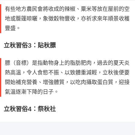
有些地方農民會將收成的辣椒、粟米等放在屋前的空
地或簷篷晾曬，象徵穀物豐收，亦祈求來年順景收穫
豐盛。
立秋習俗3：貼秋膘
膘（音標）是指動物身上的脂肪肥肉，過去的夏天炎
熱高溫，令人食慾不振、以致體重減輕，立秋後便要
開始補充營養、增強體質，以吃肉攝取蛋白質，迎接
氣溫逐漸下降的日子。
立秋習俗4：祭秋社