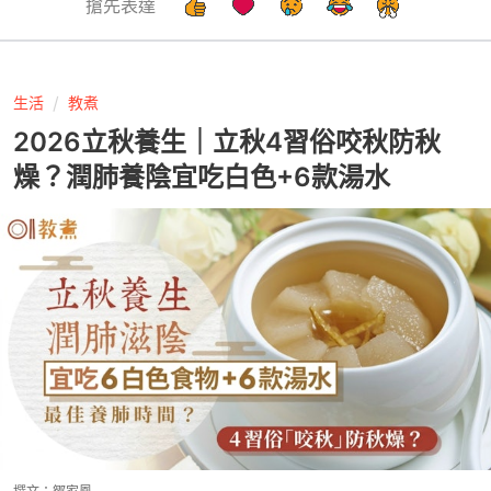
搶先表達
生活
教煮
2026立秋養生｜立秋4習俗咬秋防秋
燥？潤肺養陰宜吃白色+6款湯水