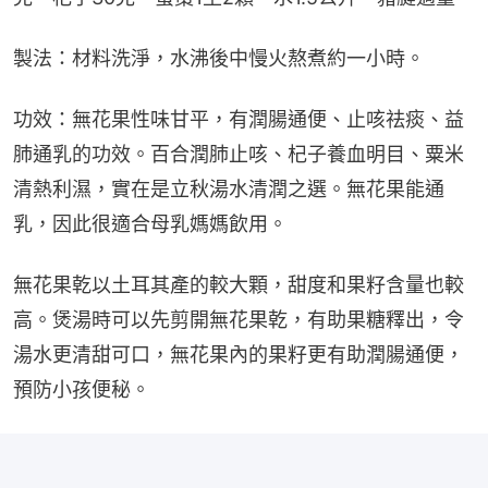
製法：材料洗淨，水沸後中慢火熬煮約一小時。
功效：無花果性味甘平，有潤腸通便、止咳祛痰、益
肺通乳的功效。百合潤肺止咳、杞子養血明目、粟米
清熱利濕，實在是立秋湯水清潤之選。無花果能通
乳，因此很適合母乳媽媽飲用。
無花果乾以土耳其產的較大顆，甜度和果籽含量也較
高。煲湯時可以先剪開無花果乾，有助果糖釋出，令
湯水更清甜可口，無花果內的果籽更有助潤腸通便，
預防小孩便秘。