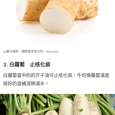
山藥可補肺、補脾養胃等作用。(envato)
3. 白蘿蔔 止咳化痰
白蘿蔔當中的的芥子油可止咳化痰，牛奶燉蘿蔔湯是
很好的滋補清肺湯水。