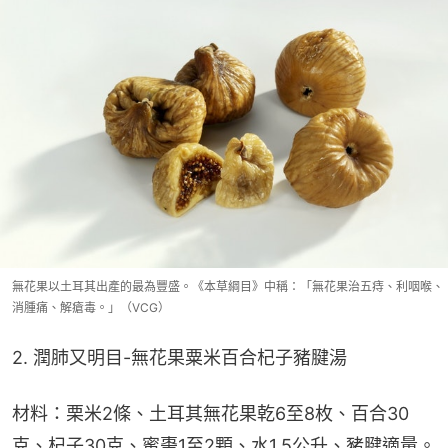
無花果以土耳其出產的最為豐盛。《本草綱目》中稱：「無花果治五痔、利咽喉、
消腫痛、解瘡毒。」（VCG）
2. 潤肺又明目-無花果粟米百合杞子豬腱湯
材料：栗米2條、土耳其無花果乾6至8枚、百合30
克、杞子30克、蜜棗1至2顆、水1.5公升、豬腱適量。