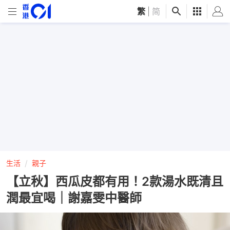
繁
|
简
生活
親子
【立秋】西瓜皮都有用！2款湯水既清且
潤最宜喝｜謝嘉雯中醫師