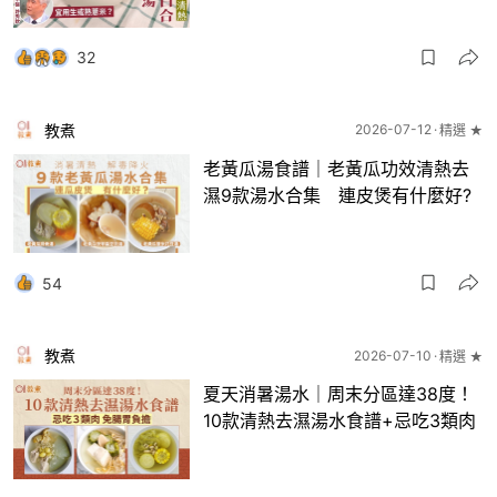
32
教煮
2026-07-12
精選 ★
老黃瓜湯食譜｜老黃瓜功效清熱去
濕9款湯水合集 連皮煲有什麼好?
54
教煮
2026-07-10
精選 ★
夏天消暑湯水｜周末分區達38度！
10款清熱去濕湯水食譜+忌吃3類肉