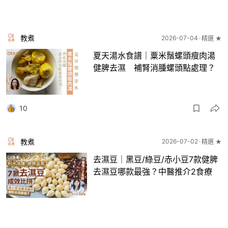
教煮
2026-07-04
精選 ★
夏天湯水食譜｜粟米鬚螺頭瘦肉湯
健脾去濕 補腎消腫螺頭點處理？
10
教煮
2026-07-02
精選 ★
去濕豆｜黑豆/綠豆/赤小豆7款健脾
去濕豆哪款最強？中醫推介2食療
28