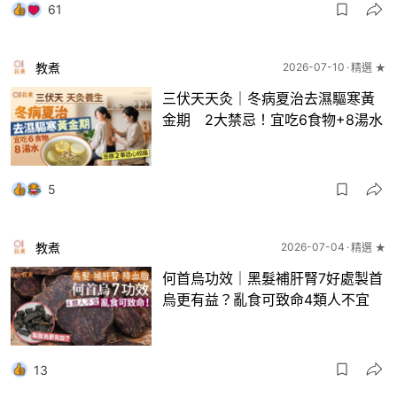
61
教煮
2026-07-10
精選 ★
三伏天天灸｜冬病夏治去濕驅寒黃
金期 2大禁忌！宜吃6食物+8湯水
5
教煮
2026-07-04
精選 ★
何首烏功效｜黑髮補肝腎7好處製首
烏更有益？亂食可致命4類人不宜
13