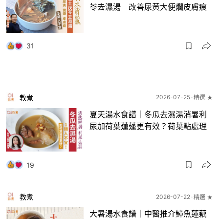
苓去濕湯 改善尿黃大便爛皮膚痕
31
教煮
2026-07-25
精選 ★
夏天湯水食譜｜冬瓜去濕湯消暑利
尿加荷葉蓮蓬更有效？荷葉點處理
19
教煮
2026-07-22
精選 ★
大暑湯水食譜｜中醫推介鱆魚蓮藕