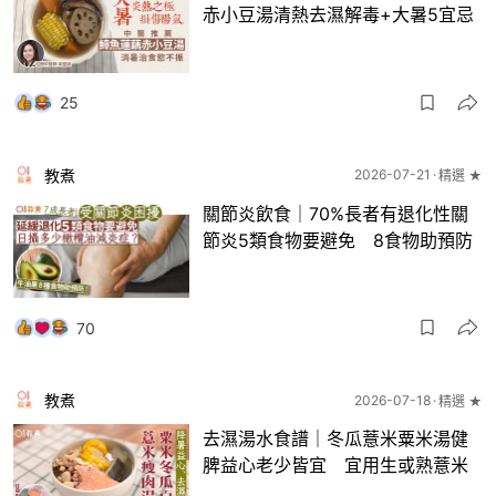
赤小豆湯清熱去濕解毒+大暑5宜忌
25
教煮
2026-07-21
精選 ★
關節炎飲食｜70%長者有退化性關
節炎5類食物要避免 8食物助預防
70
教煮
2026-07-18
精選 ★
去濕湯水食譜｜冬瓜薏米粟米湯健
脾益心老少皆宜 宜用生或熟薏米