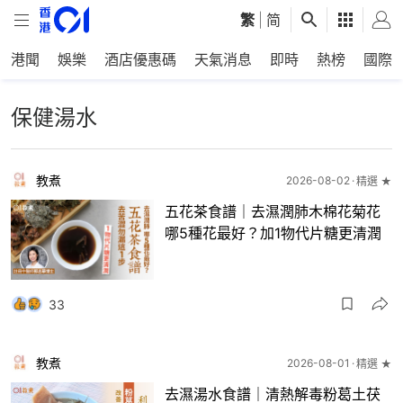
繁
|
简
港聞
娛樂
酒店優惠碼
天氣消息
即時
熱榜
國際
保健湯水
教煮
2026-08-02
精選 ★
五花茶食譜｜去濕潤肺木棉花菊花
哪5種花最好？加1物代片糖更清潤
33
教煮
2026-08-01
精選 ★
去濕湯水食譜｜清熱解毒粉葛土茯