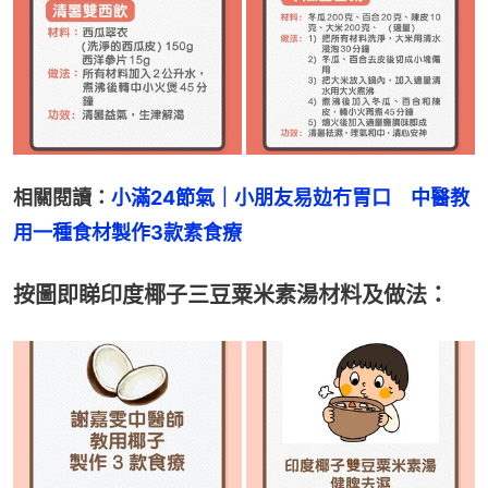
相關閱讀：
小滿24節氣｜小朋友易攰冇胃口　中醫教
用一種食材製作3款素食療
按圖即睇印度椰子三豆粟米素湯材料及做法：