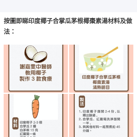
按圖即睇印度椰子合掌瓜茅根椰棗素湯材料及做
法：