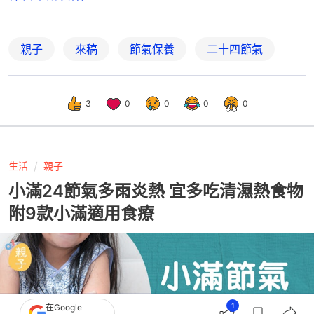
親子
來稿
節氣保養
二十四節氣
3
0
0
0
0
生活
親子
小滿24節氣多雨炎熱 宜多吃清濕熱食物
附9款小滿適用食療
1
在Google