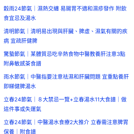
穀雨24節氣｜濕熱交纏 易腸胃不適和濕疹發作 附飲
食宜忌及湯水
清明節氣｜清明易出現與肝臟、脾虛、濕氣有關的疾
病 宜疏肝健脾
驚蟄節氣｜某體質忌吃辛熱食物中醫教養肝注意3點
附鼻敏感茶食譜
雨水節氣｜中醫指要注意祛濕和肝臟問題 宜重點養肝
即睇健脾湯水
立春24節氣｜８大禁忌一覽+立春湯水11大食譜｜做
這件事或失運氣
立春24節氣｜中醫湯水食療2大推介 立春需注意脾胃
保養｜附食譜