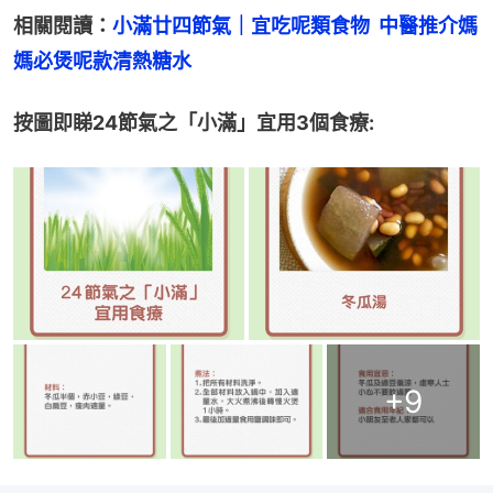
相關閱讀：
小滿廿四節氣｜宜吃呢類食物  中醫推介媽
媽必煲呢款清熱糖水
按圖即睇24節氣之「小滿」宜用3個食療:
+
9