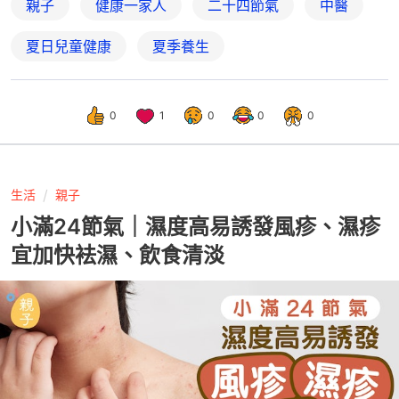
親子
健康一家人
二十四節氣
中醫
夏日兒童健康
夏季養生
0
1
0
0
0
生活
親子
小滿24節氣｜濕度高易誘發風疹、濕疹
宜加快袪濕、飲食清淡