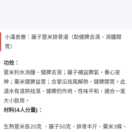
小滿食療：蓮子薏米排骨湯（助健脾去濕、消腫開
胃）
功效：
薏米利水消腫、健脾去濕；蓮子補益脾氣，養心安
神；粟米健脾益胃；合掌瓜祛風解熱、健脾開胃。此
湯水有清熱祛濕、健脾的作用，性味平和，適合一家
大小飲用。
材料(4人分量)：
生熟薏米各20克 、蓮子50克、排骨半斤、粟米3條、