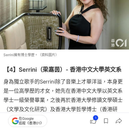
Serrini擁有博士學歷。（資料圖片）
【4】Serrini（梁嘉茵）- 香港中文大學英文系
身為獨立歌手的Serrini除了音樂上才華洋溢，本身更
是一位高學歷的才女，她先在香港中文大學以英文系
學士一級榮譽畢業，之後再於香港大學修讀文學碩士
（文學及文化研究）及香港大學哲學博士（香港研
究），及後更自掏腰包設立大學獎學「 Serrini 
1
在Google
追蹤《香港01》
Scholarship 梁嘉茵獎學金」。