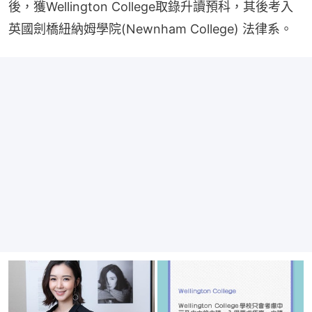
後，獲Wellington College取錄升讀預科，其後考入
英國劍橋紐納姆學院(Newnham College) 法律系。