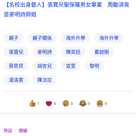
【名校出身藝人】張寶兒聖保羅男女畢業 周勵淇竟
是麥明詩師姐
親子
親子關係
海外升學
海外升學
張寶兒
麥明詩
陳奕迅
霍啟剛
蔡思貝
胡杏兒
宣萱
黎明
湯洛雯
陳法拉
1
0
0
0
0
熱話
開罐