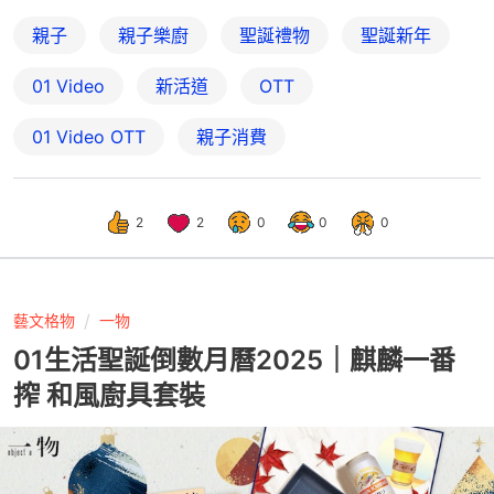
親子
親子樂廚
聖誕禮物
聖誕新年
01 Video
新活道
OTT
01‌ ‌Video‌ ‌OTT
親子消費
2
2
0
0
0
藝文格物
一物
01生活聖誕倒數月曆2025｜麒麟一番
搾 和風廚具套裝