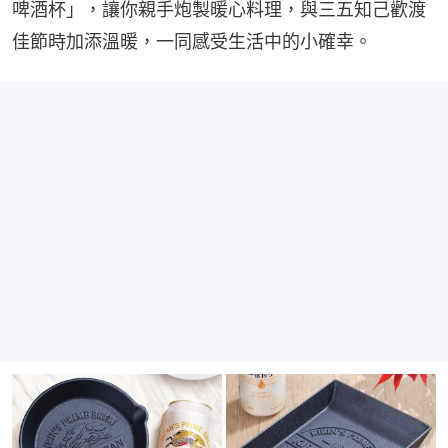
啤酒杯」，讓你親手炮製暖心料理，與三五知己歡渡
佳節時加添溫暖，一同感受生活中的小確幸。