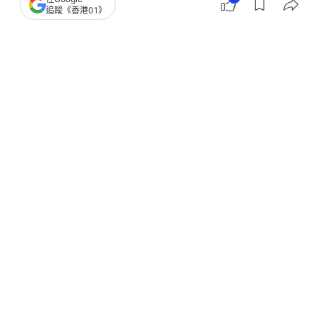
聖誕好去處
聖誕食譜
聖誕玩樂推介
追蹤《香港01》
2
0
1
0
0
女生
知性女生
聖誕禮物｜$200交換實用禮物推薦：
CROCS/The Ordinary/Caudalie