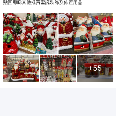
點圖即睇其他抵買聖誕裝飾及佈置用品:
+
55