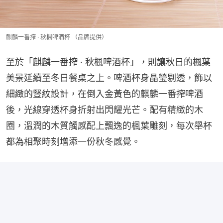
麒麟一番搾 · 秋楓啤酒杯 （品牌提供）
至於「麒麟一番搾 · 秋楓啤酒杯」，則讓秋日的楓葉
美景延續至冬日餐桌之上。啤酒杯身晶瑩剔透，飾以
細緻的豎紋設計，在倒入金黃色的麒麟一番搾啤酒
後，光線穿透杯身折射出閃耀光芒。配有精緻的木
圈，溫潤的木質觸感配上飄逸的楓葉雕刻，每次舉杯
都為相聚時刻增添一份秋冬感覺。