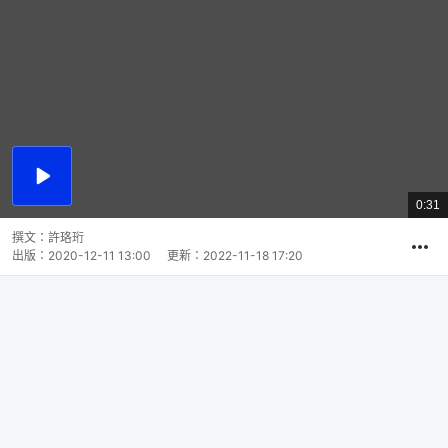
播
放
0:31
總
影
共
片
時
撰文：
許珞珩
間
出版：
2020-12-11 13:00
更新：
2022-11-18 17:20