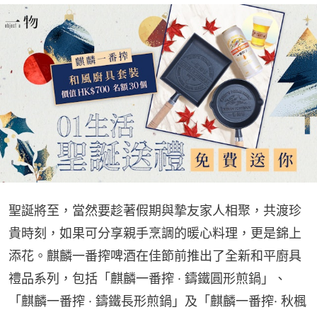
聖誕將至，當然要趁著假期與摯友家人相聚，共渡珍
貴時刻，如果可分享親手烹調的暖心料理，更是錦上
添花。麒麟一番搾啤酒在佳節前推出了全新和平廚具
禮品系列，包括「麒麟一番搾 · 鑄鐵圓形煎鍋」、
「麒麟一番搾 · 鑄鐵長形煎鍋」及「麒麟一番搾· 秋楓