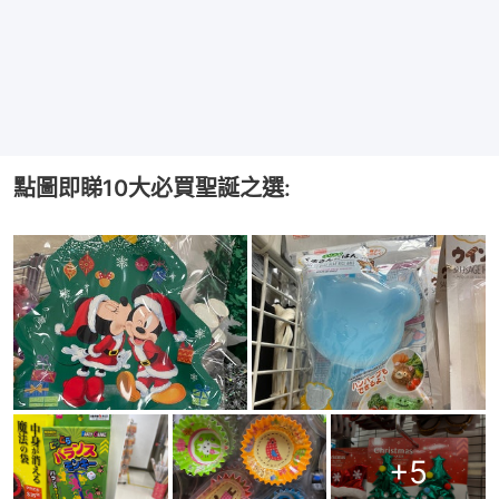
點圖即睇10大必買聖誕之選:
+
5