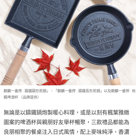
麒麟一番搾 · 鑄鐵圓形煎鍋」、「麒麟一番搾 · 鑄鐵長形煎鍋」以及麒麟一番搾 · 秋
楓啤酒杯 （品牌提供）
無論是以鑄鐵鍋炮製暖心料理，或是以刻有楓葉雅緻
圖案的啤酒杯與親朋好友舉杯暢聚，三款禮品都能為
良朋相聚的餐桌注入日式風情，配上麥味純淨、香濃