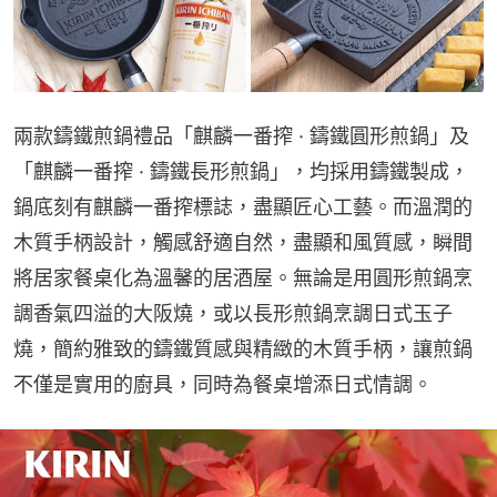
兩款鑄鐵煎鍋禮品「麒麟一番搾 · 鑄鐵圓形煎鍋」及
「麒麟一番搾 · 鑄鐵長形煎鍋」，均採用鑄鐵製成，
鍋底刻有麒麟一番搾標誌，盡顯匠心工藝。而溫潤的
木質手柄設計，觸感舒適自然，盡顯和風質感，瞬間
將居家餐桌化為溫馨的居酒屋。無論是用圓形煎鍋烹
調香氣四溢的大阪燒，或以長形煎鍋烹調日式玉子
燒，簡約雅致的鑄鐵質感與精緻的木質手柄，讓煎鍋
不僅是實用的廚具，同時為餐桌增添日式情調。