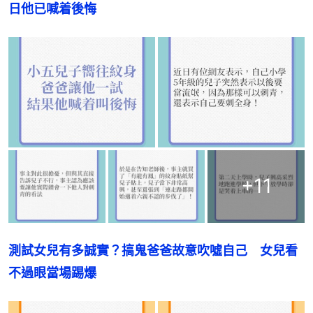
日他已喊着後悔
+
11
測試女兒有多誠實？搞鬼爸爸故意吹噓自己　女兒看
不過眼當場踢爆