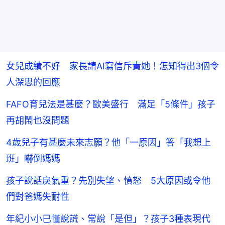
女兒成績不好 家長請AI寫信斥責她！怎知得出3個令
人深思的回應
FAFO育兒法是甚麼？歐美盛行 滿足「5條件」孩子
再胡鬧也沒問題
4歲兒子有甚麼未來志願？他「一原因」答「我想上
班」嚇倒媽媽
孩子說話戾氣重？先別失望、憤怒 5大原因或令他
們對爸媽失耐性
年紀小小已懂說謊、常說「是但」？孩子3種表現代