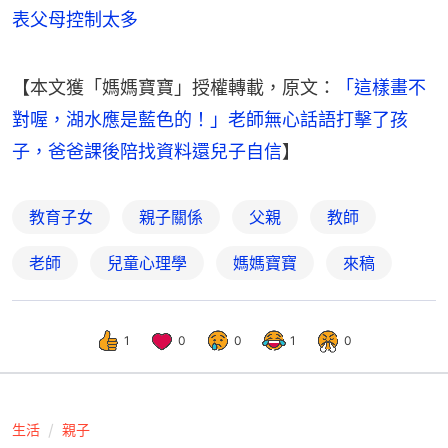
表父母控制太多
【本文獲「媽媽寶寶」授權轉載，原文：
「這樣畫不
對喔，湖水應是藍色的！」老師無心話語打擊了孩
子，爸爸課後陪找資料還兒子自信
】
教育子女
親子關係
父親
教師
老師
兒童心理學
媽媽寶寶
來稿
1
0
0
1
0
生活
親子