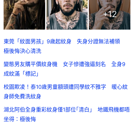
+
12
東莞「紋面男孩」9歲起紋身 失身分證無法補領
極後悔決心清洗
變態男友購平價紋身機 女子慘遭強逼刻名 全身9
成紋滿「標記」
校園欺凌！泰10歲男童額頭遭同學紋不雅字 暖心紋
身師免費洗紋身
湖北阿伯全身重彩紋身僅1部位｢清白｣ 地鐵飛機都唔
坐得：極後悔