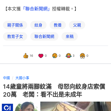
【本文獲
「聯合新聞網」
授權轉載。】
親子關係
紋身
教養
父親
教育子女
聯合新聞網
來稿
16
0
0
3
0
中國
大國小事
14歲童將兩腳紋滿 母怒向紋身店索償
20萬 老闆：看不出是未成年