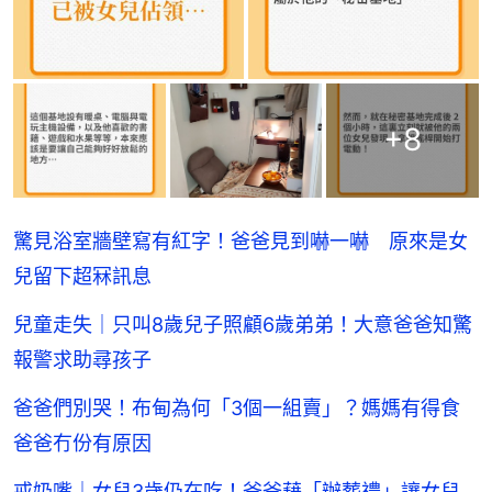
+
8
驚見浴室牆壁寫有紅字！爸爸見到嚇一嚇 原來是女
兒留下超冧訊息
兒童走失｜只叫8歲兒子照顧6歲弟弟！大意爸爸知驚
報警求助尋孩子
爸爸們別哭！布甸為何「3個一組賣」？媽媽有得食
爸爸冇份有原因
戒奶嘴｜女兒3歲仍在吃！爸爸藉「辦葬禮」讓女兒