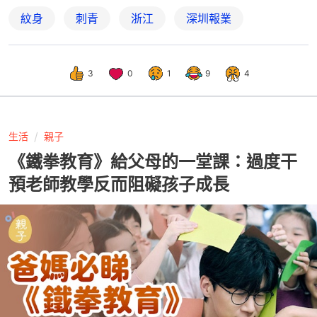
紋身
刺青
浙江
深圳報業
3
0
1
9
4
生活
親子
《鐵拳教育》給父母的一堂課：過度干
預老師教學反而阻礙孩子成長