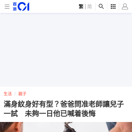
繁
|
简
生活
親子
滿身紋身好有型？爸爸問准老師讓兒子
一試 未夠一日他已喊着後悔