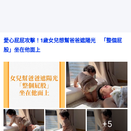
愛心屁屁攻擊！1歲女兒想幫爸爸遮陽光　「整個屁
股」坐在他面上
+
5