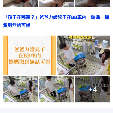
「孩子在哪裏？」爸爸力證兒子在BB車內　媽媽一睇
激到無話可說
+
4