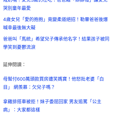
哭別童年最愛
4歲女兒「愛的抱抱」竟變柔道絕招！勒暈爸爸後爆
喊幸最後無大礙
爸爸叫「馬統」希望兒子傳承他名字！結果孩子被同
學笑到憂鬱流淚
延伸閱讀：
母幫付600萬頭款買房遭笑媽寶！他怒批老婆「白
目」 網羨慕：欠兒子嗎？
拿雞排搭車被拒！妹子委屈回家 男友追罵「公主
病」：大家都這樣