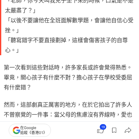
「老師，你今天叫我兒子坐下來的時候，口氣是不是
太嚴肅了？」
「以後不要讓他在全班面解數學題，會讓他自信心受
挫。」
「聽寫錯字不要直接劃掉，這樣會傷害孩子的自尊
心。」
第一次看到這些對話時，許多家長或許會覺得熟悉。
畢竟，關心孩子有什麼不對？擔心孩子在學校受委屈
有什麼錯？
然而，這部劇真正厲害的地方，在於它拍出了許多人
不曾察覺的一件事：當父母的焦慮沒有界線時，愛也
可能變成壓力。因為每一則訊息看起來都不嚴重，但
19
在Google
追蹤《香港01》
當它們日復一日累積，就成了一種無形的控制。