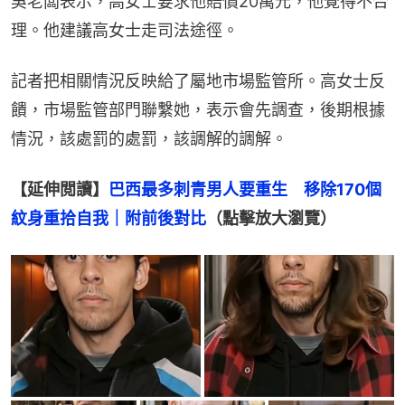
吳老闆表示，高女士要求他賠償20萬元，他覺得不合
理。他建議高女士走司法途徑。
記者把相關情況反映給了屬地市場監管所。高女士反
饋，市場監管部門聯繫她，表示會先調查，後期根據
情況，該處罰的處罰，該調解的調解。
【延伸閲讀】
巴西最多刺青男人要重生　移除170個
紋身重拾自我｜附前後對比
（點擊放大瀏覽）