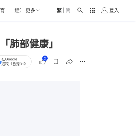
育
經濟
更多
01深圳
繁
觀點
|
简
健康
好食玩飛
登入
女
「肺部健康」
2
在Google
追蹤《香港01》