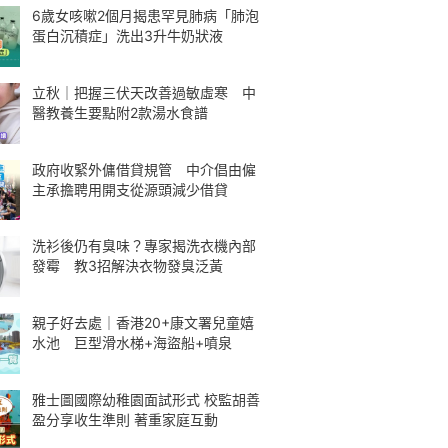
6歲女咳嗽2個月揭患罕見肺病「肺泡
蛋白沉積症」洗出3升牛奶狀液
立秋｜把握三伏天改善過敏虛寒 中
醫教養生要點附2款湯水食譜
政府收緊外傭借貸規管 中介倡由僱
主承擔聘用開支從源頭減少借貸
洗衫後仍有臭味？專家揭洗衣機內部
發霉 教3招解決衣物發臭泛黃
親子好去處｜香港20+康文署兒童嬉
水池 巨型滑水梯+海盜船+噴泉
雅士圖國際幼稚園面試形式 校監胡善
盈分享收生準則 著重家庭互動