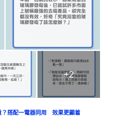
+
2
重？搭配一電器同用　效果更顯着