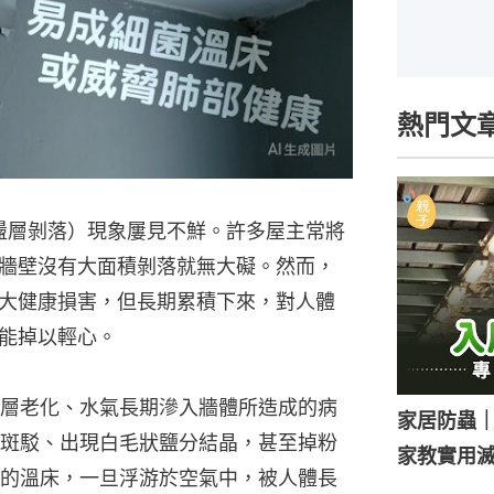
熱門文
批盪層剝落）現象屢見不鮮。許多屋主常將
牆壁沒有大面積剝落就無大礙。然而，
大健康損害，但長期累積下來，對人體
能掉以輕心。
層老化、水氣長期滲入牆體所造成的病
家居防蟲
斑駁、出現白毛狀鹽分結晶，甚至掉粉
家教實用
的溫床，一旦浮游於空氣中，被人體長