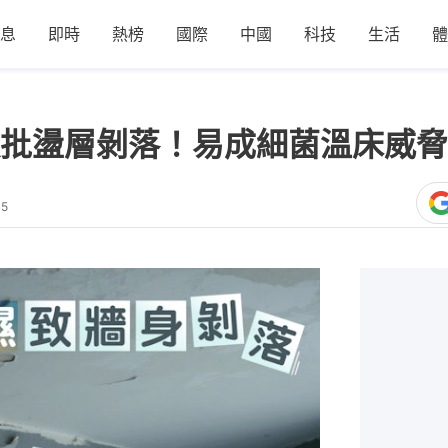
息
即時
熱榜
國際
中國
科技
生活
體
批盪層剝落！易成細菌溫床威脅
05