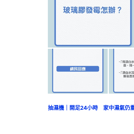
抽濕機｜開足24小時　家中濕氣仍