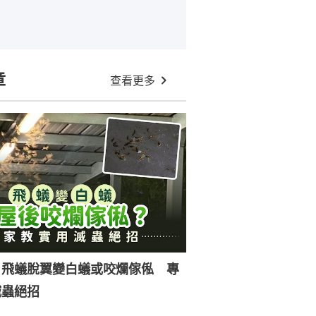
章
查看更多
｜飛蟻脫翼變白蟻或咬爛傢俬 專
滅蟲絕招