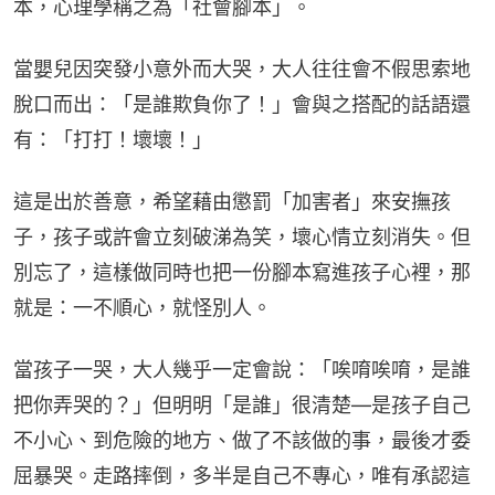
本，心理學稱之為「社會腳本」。
當嬰兒因突發小意外而大哭，大人往往會不假思索地
脫口而出：「是誰欺負你了！」會與之搭配的話語還
有：「打打！壞壞！」
這是出於善意，希望藉由懲罰「加害者」來安撫孩
子，孩子或許會立刻破涕為笑，壞心情立刻消失。但
別忘了，這樣做同時也把一份腳本寫進孩子心裡，那
就是：一不順心，就怪別人。
當孩子一哭，大人幾乎一定會說：「唉唷唉唷，是誰
把你弄哭的？」但明明「是誰」很清楚—是孩子自己
不小心、到危險的地方、做了不該做的事，最後才委
屈暴哭。走路摔倒，多半是自己不專心，唯有承認這