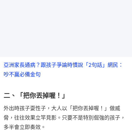
亞洲家長通病？跟孩子爭論時慣說「2句話」網民：
吵不贏必備金句
二、「把你丟掉喔！」
外出時孩子耍性子，大人以「把你丟掉喔！」做威
脅，往往效果立竿見影。只要不是特別倔強的孩子，
多半會立即奏效。