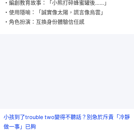
・編創教育故事：「小熊打碎蜂蜜罐後……」
・使用隱喻：「誠實像太陽，謊言像烏雲」
・角色扮演：互換身份體驗信任感
小孩到了trouble two變得不聽話？別急於斥責「冷靜
做一事」已夠