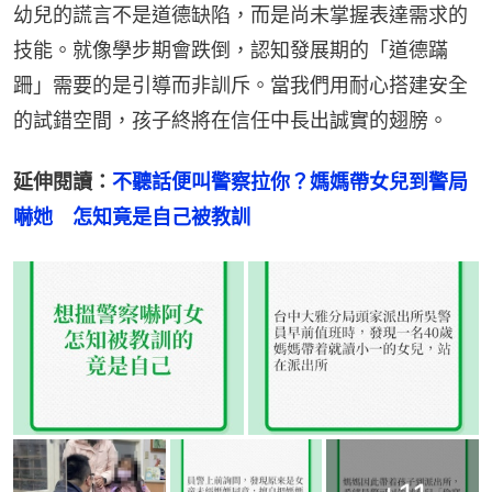
幼兒的謊言不是道德缺陷，而是尚未掌握表達需求的
技能。就像學步期會跌倒，認知發展期的「道德蹣
跚」需要的是引導而非訓斥。當我們用耐心搭建安全
的試錯空間，孩子終將在信任中長出誠實的翅膀。
延伸閱讀：
不聽話便叫警察拉你？媽媽帶女兒到警局
嚇她　怎知竟是自己被教訓