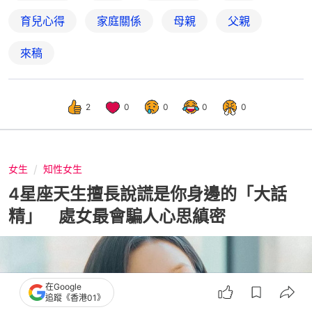
育兒心得
家庭關係
母親
父親
來稿
2
0
0
0
0
女生
知性女生
4星座天生擅長說謊是你身邊的「大話
精」 處女最會騙人心思縝密
在Google
追蹤《香港01》