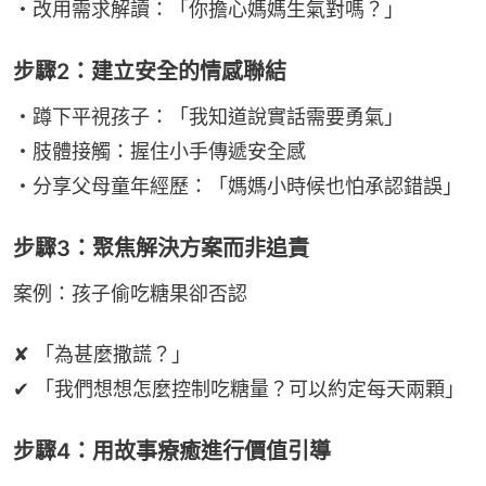
・改用需求解讀：「你擔心媽媽生氣對嗎？」
步驟2：建立安全的情感聯結
・蹲下平視孩子：「我知道說實話需要勇氣」
・肢體接觸：握住小手傳遞安全感
・分享父母童年經歷：「媽媽小時候也怕承認錯誤」
步驟3：聚焦解決方案而非追責
案例：孩子偷吃糖果卻否認
✘ 「為甚麼撒謊？」
✔ 「我們想想怎麼控制吃糖量？可以約定每天兩顆」
步驟4：用故事療癒進行價值引導