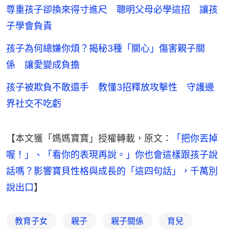
尊重孩子卻換來得寸進尺 聰明父母必學這招 讓孩
子學會負責
孩子為何總嫌你煩？揭秘3種「關心」傷害親子關
係 讓愛變成負擔
孩子被欺負不敢還手 教懂3招釋放攻擊性 守護邊
界社交不吃虧
【本文獲「媽媽寶寶」授權轉載，原文：
「把你丟掉
喔！」、「看你的表現再說。」你也會這樣跟孩子說
話嗎？影響寶貝性格與成長的「這四句話」，千萬別
說出口
】
教育子女
親子
親子關係
育兒