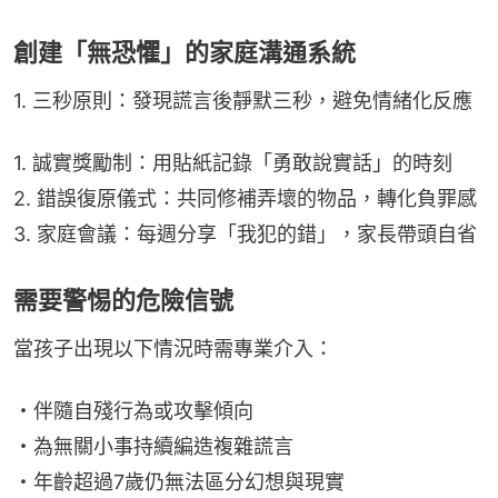
創建「無恐懼」的家庭溝通系統
1. 三秒原則：發現謊言後靜默三秒，避免情緒化反應
1. 誠實獎勵制：用貼紙記錄「勇敢說實話」的時刻
2. 錯誤復原儀式：共同修補弄壞的物品，轉化負罪感
3. 家庭會議：每週分享「我犯的錯」，家長帶頭自省
需要警惕的危險信號
當孩子出現以下情況時需專業介入：
・伴隨自殘行為或攻擊傾向
・為無關小事持續編造複雜謊言
・年齡超過7歲仍無法區分幻想與現實