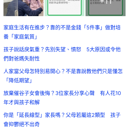
+
11
家庭生活有在進步？靠的不是金錢「5件事」做對培
養「家庭氣質」
孩子說話戾氣重？先別失望、憤怒 5大原因或令他
們對爸媽失耐性
人家當父母怎特別易開心？不是靠說教他們只是懂怎
「降低期望」
放棄催谷子女會後悔？3位家長分享心聲 有人花10
年才與孩子和解
你是「延長線型」家長嗎？父母若屬這2類型 孩子
會抑鬱絕不出奇