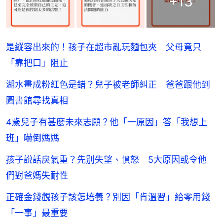
+
13
是縱容出來的！孩子在超市亂玩麵包夾 父母竟只
「靠把口」阻止
湖水畫成粉紅色是錯？兒子被老師糾正 爸爸跟他到
圖書館尋找真相
4歲兒子有甚麼未來志願？他「一原因」答「我想上
班」嚇倒媽媽
孩子說話戾氣重？先別失望、憤怒 5大原因或令他
們對爸媽失耐性
正確金錢觀孩子該怎培養？別因「肯溫習」給零用錢
「一事」最重要