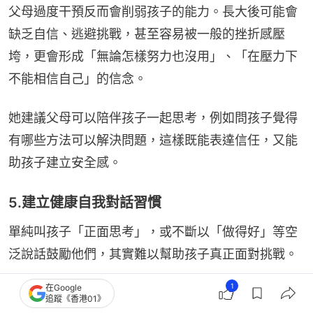
父母過度干預反而會削弱孩子的能力。長大後可能會
缺乏自信、逃避挑戰，甚至容易被一般的挫折感壓
垮，更會形成「無論怎樣努力也沒用」、「在壓力下
不能相信自己」的信念。
她建議父母可以陪伴孩子一起思考，例如問孩子覺得
有哪些方法可以解決問題，這樣既能表達信任，又能
助孩子建立安全感。
5.建立健康自我對話習慣
單純叫孩子「正面思考」，或不斷以「做得好」等空
泛說話鼓勵他們，其實難以幫助孩子真正面對挑戰。
1
在Google
如果孩子缺乏健康的自我對話，長大後便容易出現自
追蹤《香港01》