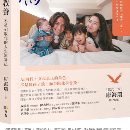
《鷹式教養：不被 AI 取代的人生演算法》書本封面（圓神出版機構授權使用）