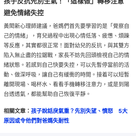
孩子反抗先別生氣！「這樣做」轉移注意
避免情緒失控
黃閎新心理師建議，爸媽們首先要學習的是「覺察自
己的情緒」，育兒過程中出現心情低落、疲憊、煩躁
等反應，其實都很正常！面對幼兒的反抗，與其雙方
陷入無止盡的拉鋸戰，家長不妨先回頭檢視自己的情
緒狀態。若感到自己快要失控，可以先暫停當前的活
動、做深呼吸，讓自己有緩衝的時間。接着可以短暫
離開現場、喝杯水、看看手機轉移注意力，或是到陽
台透透氣，都能幫助自己恢復平靜。
相關文章：
孩子說話戾氣重？先別失望、憤怒　5大
原因或令他們對爸媽失耐性