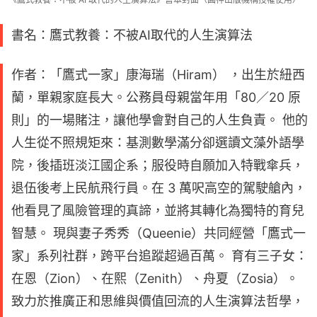
書名：鷹式教養：不被AI取代的人生演算法
作者：「鷹式一家」康海瑞（Hiram） ，出生於紐西
蘭，單親家庭長大。公務員母親當年用「80／20 原
則」的一場賭注，讓他學會對自己的人生負責。 他的
人生從不照規矩來：基測數學滿分卻選讀文藻外語學
院，後插班淡江國企系；服役時自願加入特戰傘兵，
退伍後考上民航飛行員。在 3 萬呎高空的駕駛艙內，
他看見了風險管理的真諦，並將其轉化為獨特的育兒
智慧。 現與妻子秀秀（Queenie）共同經營「鷹式一
家」系列社群，跨平台追蹤超過百萬。 育有三子女：
在恩（Zion）、在熙（Zenith）、舟夏（Zosia）。
致力於推廣正和思維與價值回流的人生演算法哲學，