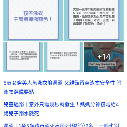
+
14
5歲女穿美人魚泳衣險遇溺 父親籲留意泳衣安全性 附
泳衣選購要點
兒童遇溺｜意外只需幾秒就發生！媽媽分神接電話4
歲兒子溺水險死
遇溺｜1至5歲孩童溺死高居死因榜第2名！一眼也別