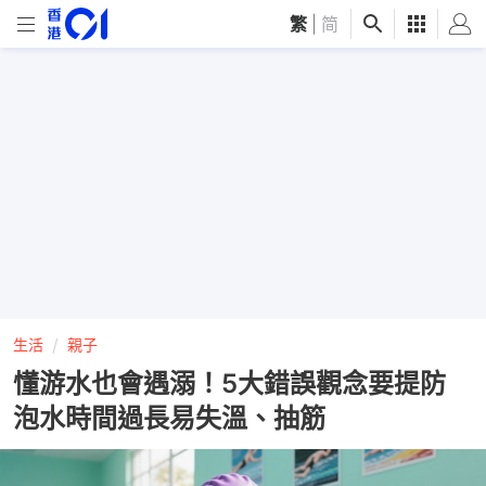
繁
|
简
生活
親子
懂游水也會遇溺！5大錯誤觀念要提防
泡水時間過長易失溫、抽筋