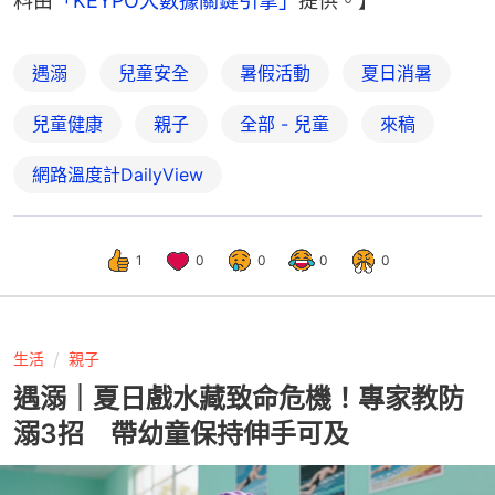
料由
「KEYPO大數據關鍵引擎」
提供。】
遇溺
兒童安全
暑假活動
夏日消暑
兒童健康
親子
全部 - 兒童
來稿
網路溫度計DailyView
1
0
0
0
0
生活
親子
遇溺｜夏日戲水藏致命危機！專家教防
溺3招 帶幼童保持伸手可及