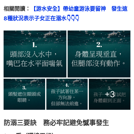
相關閱讀：
【游水安全】帶幼童游泳要留神　發生這
8種狀況表示子女正在溺水👇👇👇
+
3
防溺三要訣 務必牢記避免憾事發生