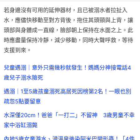
若身邊沒有可用的延伸器材，且已被溺水者拉扯入
水，應儘快移動至對方背後，拖住其頭頸與上背，讓
頭部與身體成一直線，臉部朝上保持在水面之上。此
時應盡量保持冷靜，減少移動，同時大聲呼救，等待
支援到來。
兒童遇溺｜意外只需幾秒就發生！媽媽分神接電話4
歲兒子溺水險死
遇溺｜1至5歲孩童溺死高居死因榜第2名！一眼也別
疏忽5點要留意
水深僅20cm！爸爸「一打二」不留神 3歲男童不幸
家中浴缸溺斃
內地5歲女童游水、浸溫泉後染阿米巴變形蟲！「4件