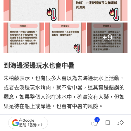
+
9
到海邊溪邊玩水也會中暑
朱柏齡表示，也有很多人會以為去海邊玩水上活動，
或者去溪邊玩水烤肉，就不會中暑，這其實是錯誤的
觀念，如果整個人泡在冰水中，確實沒有大礙，但如
果是待在船上或岸邊，也會有中暑的風險。
1
在Google
他表示，特別是在海灘石頭和沙子，造成的反射熱，
追蹤《香港01》