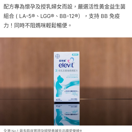
配方專為懷孕及授乳婦女而設，嚴選活性黃金益生菌
組合 ( LA-5®、LGG®、BB-12®），支持 BB 免疫
力！同時不阻媽咪輕鬆暢便。
全港 No.1 最多臨床實證孕婦營養補充品牌愛樂維®