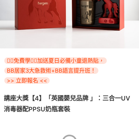
👇🏻免費學👇🏻加送夏日必備小童退熱貼，
BB居家3大急救術+BB語言提升班！
>> 立即報名 <<
講座大獎【4】「英國嬰兒品牌 」：三合一UV
消毒器配PPSU奶瓶套裝