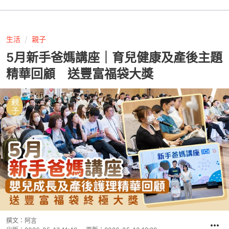
生活
親子
5月新手爸媽講座｜育兒健康及產後主題
精華回顧 送豐富福袋大獎
撰文：
阿言