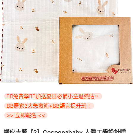
👇🏻免費學👇🏻加送夏日必備小童退熱貼，
BB居家3大急救術+BB語言提升班！
>> 立即報名 <<
講座大獎【2】Cocoonababy 人體工學設計睡