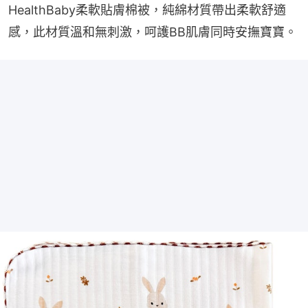
HealthBaby柔軟貼膚棉被，純綿材質帶出柔軟舒適
感，此材質溫和無刺激，呵護BB肌膚同時安撫寶寶。