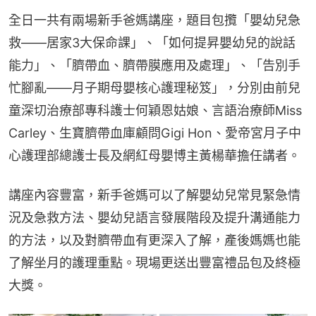
全日一共有兩場新手爸媽講座，題目包攬「嬰幼兒急
救——居家3大保命課」、「如何提昇嬰幼兒的說話
能力」、「臍帶血、臍帶膜應用及處理」、「告別手
忙腳亂——月子期母嬰核心護理秘笈」，分別由前兒
童深切治療部專科護士何穎恩姑娘、言語治療師Miss 
Carley、生寶臍帶血庫顧問Gigi Hon、愛帝宮月子中
心護理部總護士長及網紅母嬰博主黃楊華擔任講者。
講座內容豐富，新手爸媽可以了解嬰幼兒常見緊急情
況及急救方法、嬰幼兒語言發展階段及提升溝通能力
的方法，以及對臍帶血有更深入了解，產後媽媽也能
了解坐月的護理重點。現場更送出豐富禮品包及終極
大獎。