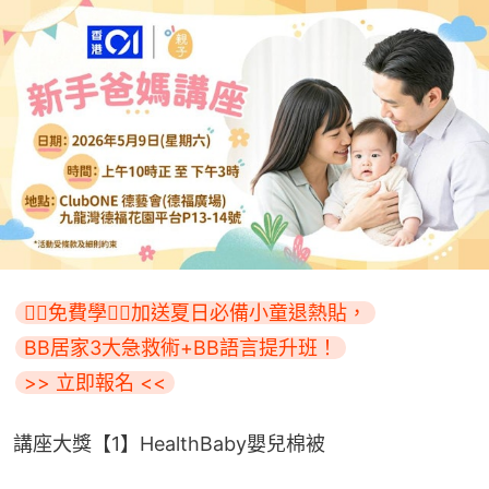
👇🏻免費學👇🏻加送夏日必備小童退熱貼，
BB居家3大急救術+BB語言提升班！
>> 立即報名 <<
講座大獎【1】HealthBaby嬰兒棉被