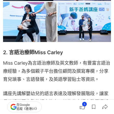
2. 言語治療師Miss Carley
Miss Carley為言語治療師及英文教師，有豐富言語治
療經驗，為多個親子平台擔任顧問及撰寫專欄，分享
育兒瑣事、言語發展，及英語學習貼士等資訊。
講座先講解嬰幼兒的語言表達及理解發展階段，讓家
長了解不同歲數的語言能力。其後分享語言發展遲緩
5
在Google
追蹤《香港01》
的徵狀，教家長判斷不同年齡的小朋友是否屬於發展