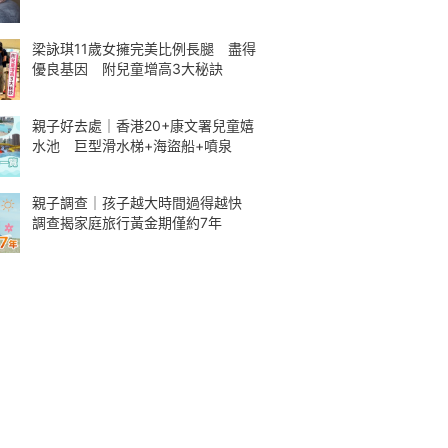
梁詠琪11歲女擁完美比例長腿 盡得
優良基因 附兒童增高3大秘訣
親子好去處｜香港20+康文署兒童嬉
水池 巨型滑水梯+海盜船+噴泉
親子調查｜孩子越大時間過得越快
調查揭家庭旅行黃金期僅約7年