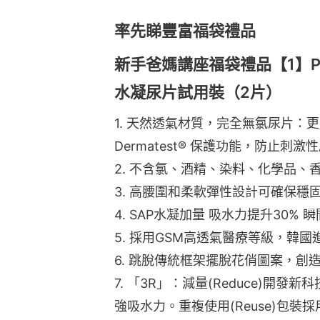
率先睇豐富福袋禮品
新手爸媽講座福袋禮品【1】Para
水凝尿片試用裝（2片）
1. 天然透氣材質，完全無氯尿片：更柔軟
Dermatest® 保護功能，防止刺激
2. 不含氯、酒精、染料、化學品
3. 高腰圍和柔軟彈性設計可確保穩
4. SAP水凝加量 吸水力提升30%
5. 採用GSM高透氣醫療等級，韓國
6. 跳脫傳統框架擺脫花俏圖案，創
7. 「3R」：減量(Reduce)開
強吸水力。重複使用(Reuse)包