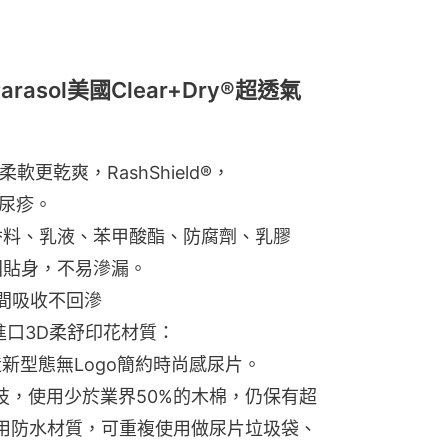
sol美國Clear+Dry®超透氣
更乾爽，RashShield®，
性尿疹。
、香料、乳液、苯甲酸酯、防腐劑、乳膠
固貼身，不易滲漏。
 瞬間吸收不回滲
進口3D柔舒印花材質：
造新型態無Logo簡約時尚感尿片。
發新科技，使用少於業界50%的木棉，仍保有超
裝採用防水材質，可重複使用做尿片垃圾袋、