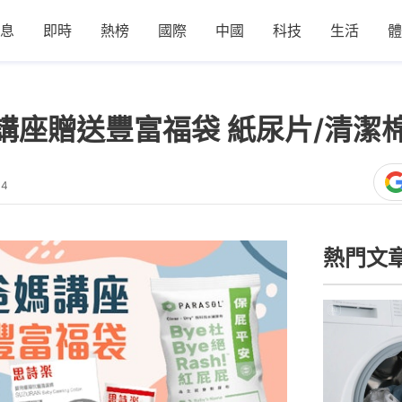
息
即時
熱榜
國際
中國
科技
生活
體
講座贈送豐富福袋 紙尿片/清潔棉
44
熱門文