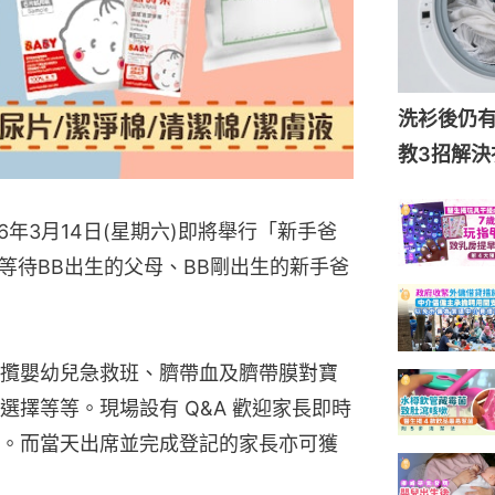
洗衫後仍
教3招解決
26年3月14日(星期六)即將舉行「新手爸
等待BB出生的父母、BB剛出生的新手爸
攬嬰幼兒急救班、臍帶血及臍帶膜對寶
擇等等。現場設有 Q&A 歡迎家長即時
。而當天出席並完成登記的家長亦可獲