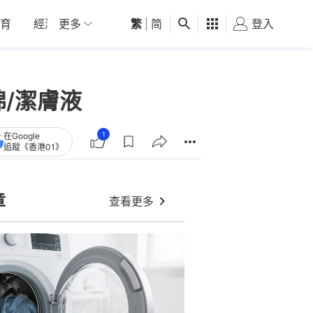
育
經濟
更多
01深圳
繁
觀點
|
简
健康
好食玩飛
登入
女
/潔膚液
1
在Google
追蹤《香港01》
章
查看更多