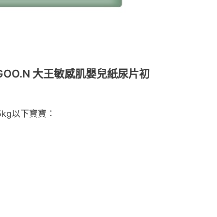
OO.N 大王敏感肌嬰兒紙尿片初
5kg以下寶寶：