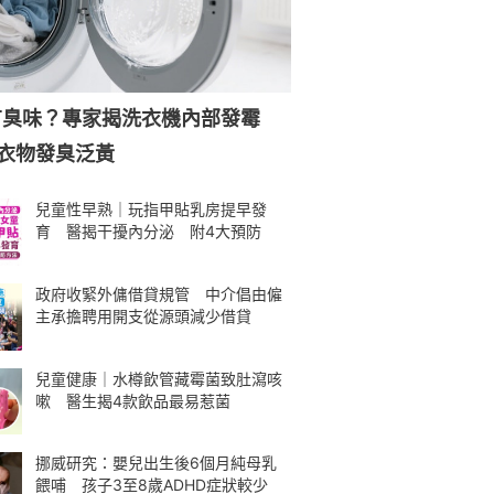
有臭味？專家揭洗衣機內部發霉
衣物發臭泛黃
兒童性早熟｜玩指甲貼乳房提早發
育 醫揭干擾內分泌 附4大預防
政府收緊外傭借貸規管 中介倡由僱
主承擔聘用開支從源頭減少借貸
兒童健康｜水樽飲管藏霉菌致肚瀉咳
嗽 醫生揭4款飲品最易惹菌
挪威研究：嬰兒出生後6個月純母乳
餵哺 孩子3至8歲ADHD症狀較少