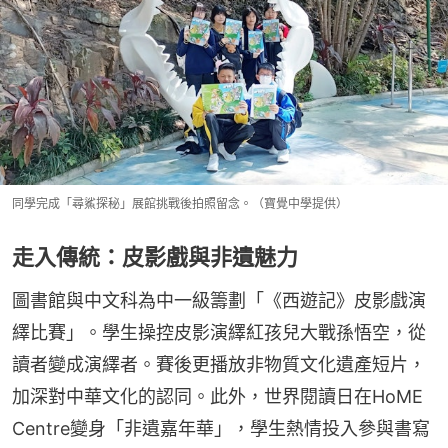
同學完成「尋鯊探秘」展館挑戰後拍照留念。（寶覺中學提供）
走入傳統：皮影戲與非遺魅力
圖書館與中文科為中一級籌劃「《西遊記》皮影戲演
繹比賽」。學生操控皮影演繹紅孩兒大戰孫悟空，從
讀者變成演繹者。賽後更播放非物質文化遺產短片，
加深對中華文化的認同。此外，世界閱讀日在HoME 
Centre變身「非遺嘉年華」，學生熱情投入參與書寫