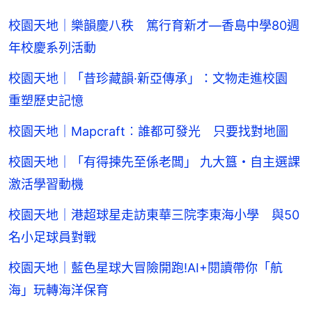
校園天地｜樂韻慶八秩 篤行育新才—香島中學80週
年校慶系列活動
校園天地｜「昔珍藏韻·新亞傳承」：文物走進校園
重塑歷史記憶
校園天地｜Mapcraft︰誰都可發光 只要找對地圖
校園天地｜「有得揀先至係老闆」 九大簋・自主選課
激活學習動機
校園天地｜港超球星走訪東華三院李東海小學 與50
名小足球員對戰
校園天地｜藍色星球大冒險開跑!AI+閱讀帶你「航
海」玩轉海洋保育