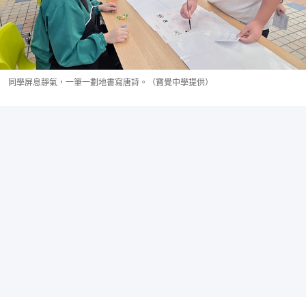
同學屏息靜氣，一筆一劃地書寫唐詩。（寶覺中學提供）