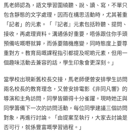
馬老師認為，語文學習圍繞聽、說、讀、寫，不單只
包含靜態的文字處理，因而在構思活動時，尤其著重
「記者」的元素。「『記者』元素包括聆聽、提問、
接收，再處理資料。溝通係好重要，唔係跟住你手頭
預備咗嘅嘢就算，而係要隨機應變，同時態度上要尊
重對方。教育局嘅課程指引都提及呢啲元素，但用一
個趣味活動去兼容的話，學生印象會更深刻。」
當學校出現新舊校長交接，馬老師便曾安排學生訪問
兩名校長的教育理念，又曾安排電影《非同凡響》的
導演和主角訪問，同學皆顯得十分雀躍。現時她正與
同學籌備下一次的訪問活動，每位同學建議三個訪問
對象，再進行討論。「由提案至執行，大家去討論是
否可行，就係豐富嘅學習過程。」