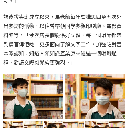
動。」
課後拔尖班成立以來，馬老師每年會構思四至五次外
出參訪的活動，以往曾帶領同學參觀印刷廠、電影資
料館等。「今次店長體驗係好立體，每一個環節都帶
到驚喜俾佢哋，更多面向了解文字工作，加強咗對書
本嘅認知，知道人類知識產業原來經過一個咁嘅過
程，對語文嘅感覺會更強烈。」