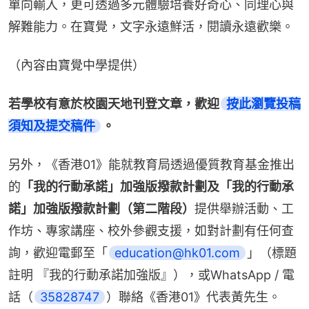
單向輸入，更可透過多元體驗培養好奇心、同理心與
解難能力。在寶覺，文字永遠鮮活，閱讀永遠歡樂。
（內容由寶覺中學提供）
若學校有意於校園天地刊登文章，歡迎
按此瀏覽投稿
須知及提交稿件
。
另外，《香港01》能就教育局透過優質教育基金推出
的
「我的行動承諾」加強版撥款計劃及「我的行動承
諾」加強版撥款計劃（第二階段）
提供舉辦活動、工
作坊、專家講座、校外參觀支援，如對計劃有任何查
詢，歡迎電郵至「
education@hk01.com
」（標題
註明 『我的行動承諾加強版』），或WhatsApp / 電
話（
35828747
）聯絡《香港01》代表黃先生。