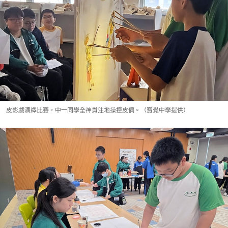
皮影戲演繹比賽，中一同學全神貫注地操控皮偶。（寶覺中學提供）