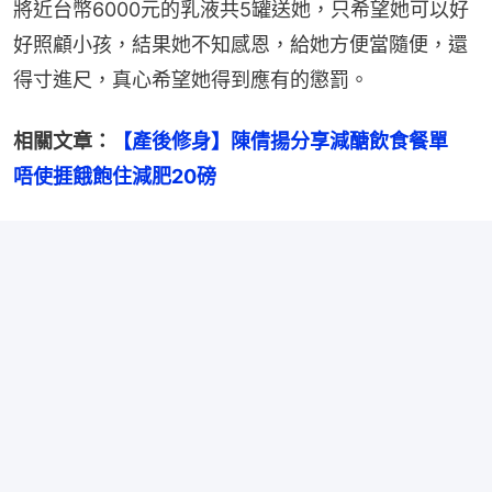
將近台幣6000元的乳液共5罐送她，只希望她可以好
好照顧小孩，結果她不知感恩，給她方便當隨便，還
得寸進尺，真心希望她得到應有的懲罰。
相關文章：
【產後修身】陳倩揚分享減醣飲食餐單　
唔使捱餓飽住減肥20磅