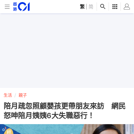
繁
|
简
生活
親子
陪月疏忽照顧嬰孩更帶朋友來訪 網民
怒呻陪月姨姨6大失職惡行！