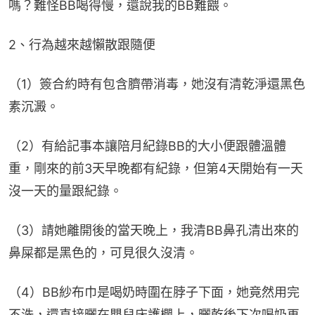
嗎？難怪BB喝得慢，還說我的BB難餵。
2、行為越來越懶散跟隨便
（1）簽合約時有包含臍帶消毒，她沒有清乾淨還黑色
素沉澱。
（2）有給記事本讓陪月紀錄BB的大小便跟體溫體
重，剛來的前3天早晚都有紀錄，但第4天開始有一天
沒一天的量跟紀錄。
（3）請她離開後的當天晚上，我清BB鼻孔清出來的
鼻屎都是黑色的，可見很久沒清。
（4）BB紗布巾是喝奶時圍在脖子下面，她竟然用完
不洗，還直接曬在嬰兒床護欄上，曬乾後下次喝奶再