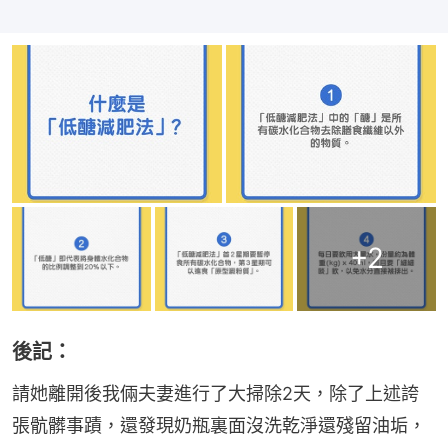
+
2
後記：
請她離開後我倆夫妻進行了大掃除2天，除了上述誇
張骯髒事蹟，還發現奶瓶裏面沒洗乾淨還殘留油垢，