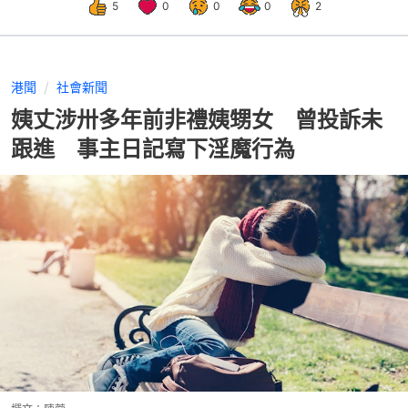
5
0
0
0
2
港聞
社會新聞
姨丈涉卅多年前非禮姨甥女 曾投訴未
跟進 事主日記寫下淫魔行為