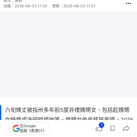
撰文：
陳蓉
出版：
2026-08-03 17:30
更新：
2026-08-03 17:31
六旬姨丈被指卅多年前5度非禮姨甥女，包括趁姨甥
女睡覺或洗碗時摸她等。姨甥女後來移居美國，2016
7
在Google
年見有人揭發多年前被性侵經歷後，諮詢社工後決定
追蹤《香港01》