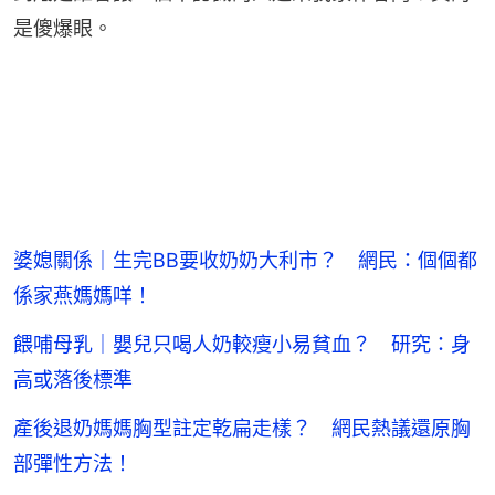
是傻爆眼。
婆媳關係｜生完BB要收奶奶大利市？ 網民：個個都
係家燕媽媽咩！
餵哺母乳｜嬰兒只喝人奶較瘦小易貧血？ 研究：身
高或落後標準
產後退奶媽媽胸型註定乾扁走樣？ 網民熱議還原胸
部彈性方法！