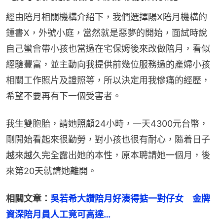
經由陪月相關機構介紹下，我們選擇陽X陪月機構的
鍾書X，外號小庭，當然就是惡夢的開始，面試時說
自己蠻會帶小孩也當過在宅保姆後來改做陪月，看似
經驗豐富，並主動向我提供前幾位服務過的產婦小孩
相關工作照片及證照等，所以決定用我慘痛的經歷，
希望不要再有下一個受害者。
我生雙胞胎，請她照顧24小時，一天4300元台幣，
剛開始看起來很勤勞，對小孩也很有耐心，隨着日子
越來越久完全露出她的本性，原本聘請她一個月，後
來第20天就請她離開。
相關文章：
吳若希大讚陪月好湊得掂一對仔女　金牌
資深陪月員人工竟可高達…