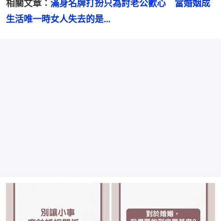
相關文章：
滿身名牌打扮只為討老公歡心　當婚姻成
生活唯一時女人失去的是… 