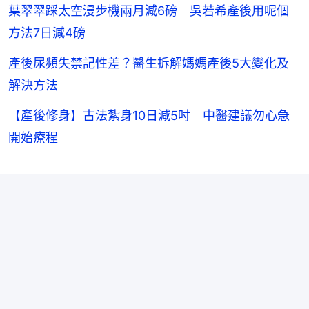
葉翠翠踩太空漫步機兩月減6磅 吳若希產後用呢個
方法7日減4磅
產後尿頻失禁記性差？醫生拆解媽媽產後5大變化及
解決方法
【產後修身】古法紮身10日減5吋 中醫建議勿心急
開始療程