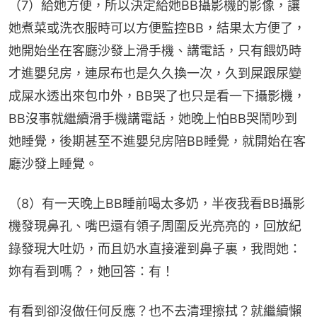
（7）給她方便，所以決定給她BB攝影機的影像，讓
她煮菜或洗衣服時可以方便監控BB，結果太方便了，
她開始坐在客廳沙發上滑手機、講電話，只有餵奶時
才進嬰兒房，連尿布也是久久換一次，久到屎跟尿變
成屎水透出來包巾外，BB哭了也只是看一下攝影機，
BB沒事就繼續滑手機講電話，她晚上怕BB哭鬧吵到
她睡覺，後期甚至不進嬰兒房陪BB睡覺，就開始在客
廳沙發上睡覺。
（8）有一天晚上BB睡前喝太多奶，半夜我看BB攝影
機發現鼻孔、嘴巴還有領子周圍反光亮亮的，回放紀
錄發現大吐奶，而且奶水直接灌到鼻子裏，我問她：
妳有看到嗎？，她回答：有！
有看到卻沒做任何反應？也不去清理擦拭？就繼續懶