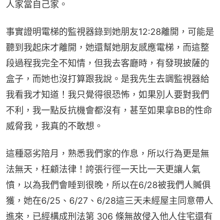
人家當自己家。
事實證明電梯的監視器錄到她朋友12:28離開，可能是
聽到我起床才離開，她還幫她朋友感應電梯，而這整
段過程我完全不知情，但我去客廳時，有發現披薩的
盒子，而她也沒打算跟我說。是我先生去調監視器給
我看我才知道！我只覺得很恐怖，如果別人要對我們
不利，我一點反抗機會都沒有，甚至如果拿BB的性命
威脅我，我真的不敢想。
這種惡劣陪月，熟悉我們家的作息，所以行為更是無
法無天，枉顧法律！誇張行徑一天比一天更讓人氣
憤，以為我們會睡到很晚，所以在6/28被我們人贓俱
獲，她在6/25、6/27、6/28這三天未經屋主同意帶人
進來，已經構成刑法第 306 條無故侵入他人住宅還有