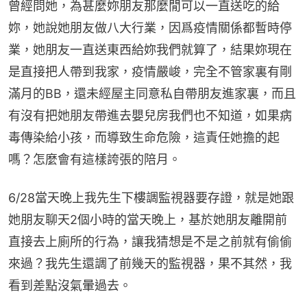
曾經問她，為甚麼妳朋友那麼閒可以一直送吃的給
妳，她說她朋友做八大行業，因爲疫情關係都暫時停
業，她朋友一直送東西給妳我們就算了，結果妳現在
是直接把人帶到我家，疫情嚴峻，完全不管家裏有剛
滿月的BB，還未經屋主同意私自帶朋友進家裏，而且
有沒有把她朋友帶進去嬰兒房我們也不知道，如果病
毒傳染給小孩，而導致生命危險，這責任她擔的起
嗎？怎麼會有這樣誇張的陪月。
6/28當天晚上我先生下樓調監視器要存證，就是她跟
她朋友聊天2個小時的當天晚上，基於她朋友離開前
直接去上廁所的行為，讓我猜想是不是之前就有偷偷
來過？我先生還調了前幾天的監視器，果不其然，我
看到差點沒氣暈過去。