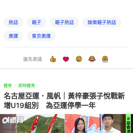
熱話
親子
親子熱話
娛樂親子熱話
奧運
東京奧運
搶先表達
體育
即時體育
名古屋亞運．風帆｜黃梓豪張子悅戰新
增U19組別 為亞運停學一年