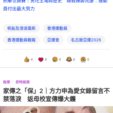
劍擊世錦賽｜男花主場締歷史 總教練鄭兆康：運動
員付出最大努力
帆船及滑浪風帆
香港運動員
香港運動員戰報
亞運會
名古屋亞運2026
4
0
0
0
0
娛樂
即時娛樂
家傳之「保」2｜方力申為愛女錄留言不
禁落淚 返母校宣傳爆大鑊