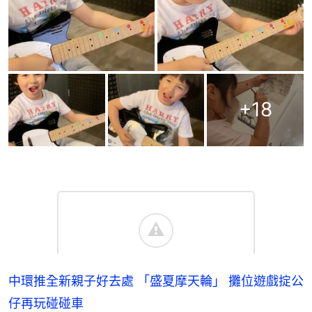
+
18
中環推全新親子好去處 「盛夏摩天輪」 攤位遊戲掟公
仔再玩碰碰車