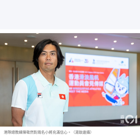
港隊總教練陳敬然對兩名小將充滿信心。（湯致遠攝）