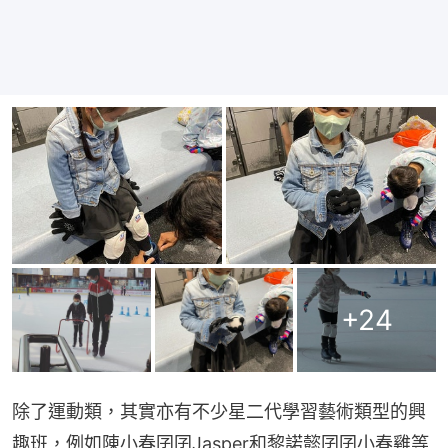
+
24
除了運動類，其實亦有不少星二代學習藝術類型的興
趣班，例如陳小春囝囝Jasper和黎諾懿囝囝小春雞等