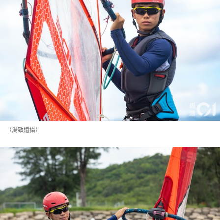
（湯致遠攝）