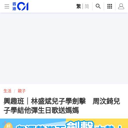
繁
|
简
生活
親子
興趣班｜林盛斌兒子學劍擊 周汶錡兒
子學結他彈生日歌送媽媽