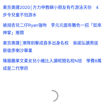
東京奧運2020│方力申教睇小朋友有冇游泳天份 4
步令兒童不怕游水
被胡杏兒二仔Ryan強吻 李元元面有難色一招「如來
神掌」推開
東京奧運│港隊劍擊成員多出身名校 吳諾弘讀男拔
蔡俊彥喇沙畢業
陳展鵬單文柔女兒小豬比入讀呢間名校N班 學費8萬
成星二代學府