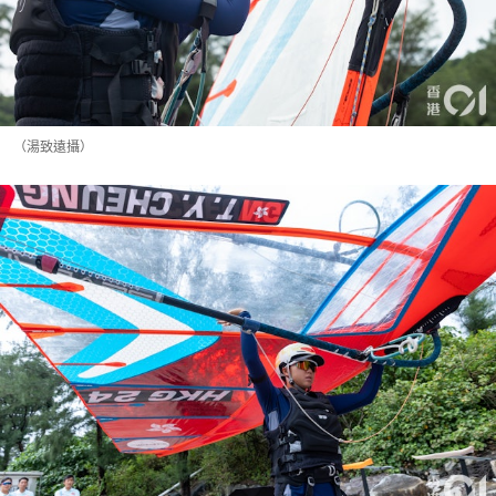
（湯致遠攝）