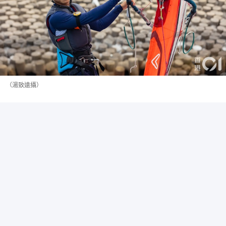
（湯致遠攝）