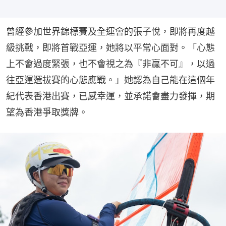
曾經參加世界錦標賽及全運會的張子悅，即將再度越
級挑戰，即將首戰亞運，她將以平常心面對。「心態
上不會過度緊張，也不會視之為『非贏不可』，以過
往亞運選拔賽的心態應戰。」她認為自己能在這個年
紀代表香港出賽，已感幸運，並𠄘諾會盡力發揮，期
望為香港爭取獎牌。