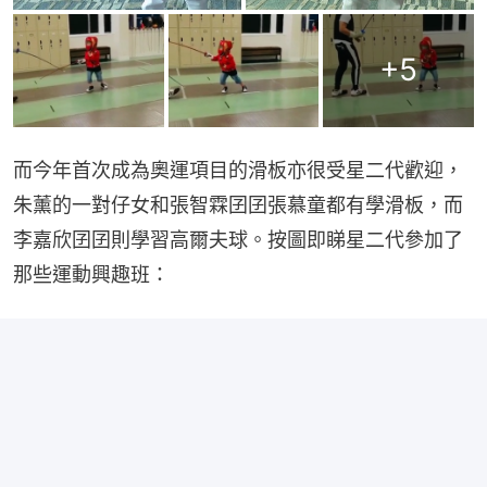
+
5
而今年首次成為奧運項目的滑板亦很受星二代歡迎，
朱薰的一對仔女和張智霖囝囝張慕童都有學滑板，而
李嘉欣囝囝則學習高爾夫球。按圖即睇星二代參加了
那些運動興趣班：