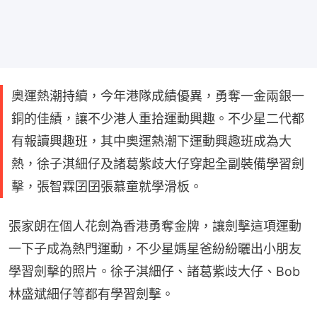
奧運熱潮持續，今年港隊成績優異，勇奪一金兩銀一
銅的佳績，讓不少港人重拾運動興趣。不少星二代都
有報讀興趣班，其中奧運熱潮下運動興趣班成為大
熱，徐子淇細仔及諸葛紫歧大仔穿起全副裝備學習劍
擊，張智霖囝囝張慕童就學滑板。
張家朗在個人花劍為香港勇奪金牌，讓劍擊這項運動
一下子成為熱門運動，不少星媽星爸紛紛曬出小朋友
學習劍擊的照片。徐子淇細仔、諸葛紫歧大仔、Bob 
林盛斌細仔等都有學習劍擊。