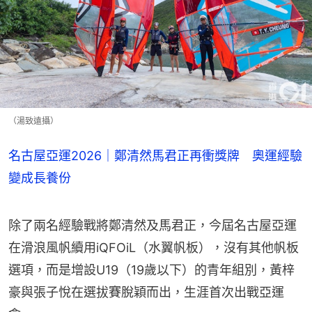
（湯致遠攝）
名古屋亞運2026｜鄭清然馬君正再衝獎牌 奧運經驗
變成長養份
除了兩名經驗戰將鄭清然及馬君正，今屆名古屋亞運
在滑浪風帆續用iQFOiL（水翼帆板），沒有其他帆板
選項，而是增設U19（19歲以下）的青年組別，黃梓
豪與張子悅在選拔賽脫穎而出，生涯首次出戰亞運