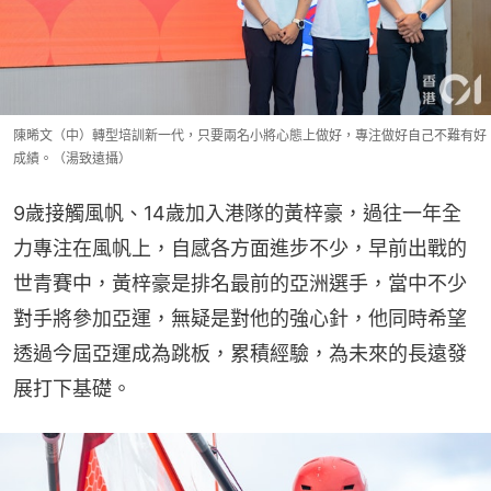
陳晞文（中）轉型培訓新一代，只要兩名小將心態上做好，專注做好自己不難有好
成績。（湯致遠攝）
9歲接觸風帆、14歲加入港隊的黃梓豪，過往一年全
力專注在風帆上，自感各方面進步不少，早前出戰的
世青賽中，黃梓豪是排名最前的亞洲選手，當中不少
對手將參加亞運，無疑是對他的強心針，他同時希望
透過今屆亞運成為跳板，累積經驗，為未來的長遠發
展打下基礎。