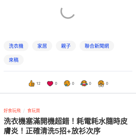
洗衣機
家居
親子
聯合新聞網
來稿
12
0
0
0
0
好食玩飛
食玩買
洗衣機塞滿開機超錯！耗電耗水隨時皮
膚炎！正確清洗5招+放衫次序