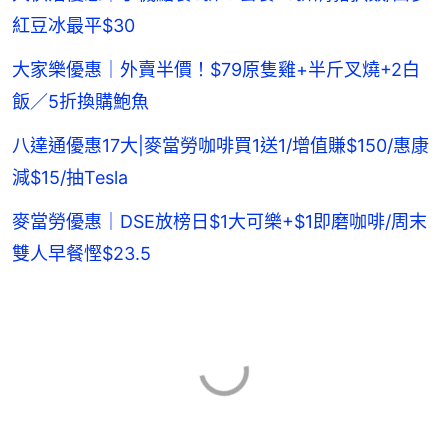
紅豆冰最平$30
大家樂優惠｜外賣半價！$79原隻雞+半斤叉燒+2白
飯／5折換購鮑魚
八達通優惠17大|麥當勞咖啡買1送1/增值賺$150/惠康
減$15/抽Tesla
麥當勞優惠｜DSE放榜日$1大可樂+$1即磨咖啡/周末
雙人早餐慳$23.5