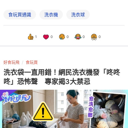
食玩買通識
洗衣機
洗衣球
1
0
0
0
0
好食玩飛
食玩買
洗衣袋一直用錯！網民洗衣機發「咚咚
咚」恐怖聲 專家揭3大禁忌