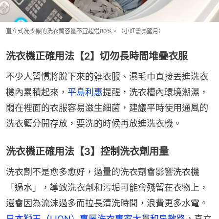
直立式洗衣機的洗衣筒容量不宜超過80%。（小紅書@望月）
洗衣機正確用法【2】切勿長時間堆疊衣服
不少人習慣將脫下來的髒衣服、濕毛巾直接丟進洗衣
機內累積起來，
平島利惠
提醒，洗衣槽內環境潮濕，
悶在裡面的衣服容易滋生細菌，建議平時使用通風的
洗衣籃分開存放，要洗的時候再放進洗衣機。
洗衣機正確用法【3】控制洗衣劑用量
洗衣劑不是愈多愈好，過量的洗衣劑會影響洗衣機
「過水」，導致洗衣劑和污垢可能會殘留在衣物上，
還會因為流沫過多而拉長清洗時間，浪費更多水電。
日本獅王（LION）專屬洗衣專家大貫和泉教路
，直立