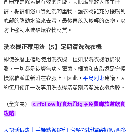
衝器亦是除污最有效的區域，因此應先放入像牛仔
褲、棉褲和浴巾等難洗的重物，讓衣物能充分接觸到
底部的強勁水流來去污，最後再放入較輕的衣物，以
防止強勁水流破壞衣物材質。
洗衣機正確用法【5】定期清洗洗衣機
即使多麼正確地使用洗衣機，但如果洗衣機滾筒很
髒，一切都是徒勞無功。霉菌、細菌和皮脂還是會慢
慢累積並重新附在衣服上。因此，
平島利惠
建議，大
約每月使用一次專用洗衣機清潔劑清潔洗衣機內腔。
（全文完）
👉follow 好食玩飛ig ✈️免費睇旅遊飲食
攻略
大快活優惠｜手機點餐8折＋套餐75折焗豬扒飯/西多