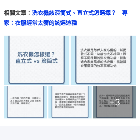
相關文章：
洗衣機該滾筒式、直立式怎選擇？　專
家：衣服經常太髒的該選這種
+
3