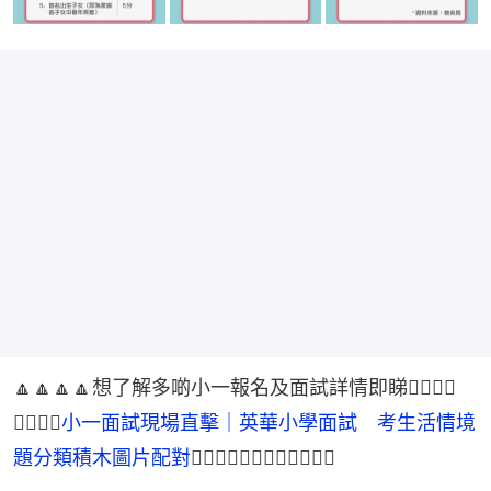
🔼🔼🔼🔼想了解多啲小一報名及面試詳情即睇👉🏻👉🏻
👉🏻👉🏻
小一面試現場直擊｜英華小學面試　考生活情境
題分類積木圖片配對
👈🏻👈🏻👈🏻👈🏻🔼🔼🔼🔼