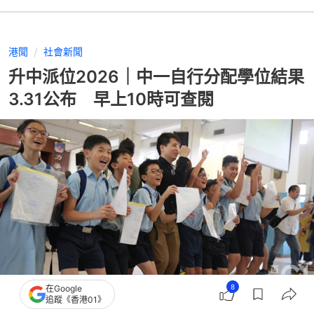
港聞
社會新聞
升中派位2026｜中一自行分配學位結果
3.31公布 早上10時可查閱
8
在Google
追蹤《香港01》
撰文：
董素琛
出版：
2026-03-30 15:16
更新：
2026-03-30 15:16