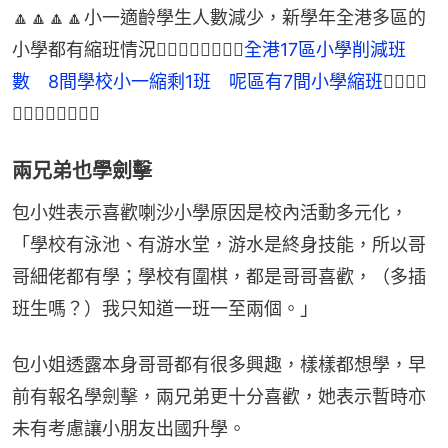
🔼🔼🔼🔼小一適齡學生人數減少，新學年全港多區的
小學都有縮班情況👉🏻👉🏻👉🏻👉🏻
全港17區小學削減班
數　8間學校小一縮剩1班　呢區有7間小學縮班
👈🏻👈🏻
👈🏻👈🏻🔼🔼🔼🔼
兩兄弟也學劍擊
包小姓表示喜歡喇沙小學原因是校內活動多元化，
「學校有泳池、有游水堂，游水是終身技能，所以哥
哥細佬都有學；學校有圍棋，都是哥哥喜歡，（多插
班生嗎？）我只知道一班一至兩個。」
包小姐透露本身哥哥都有很多興趣，樣樣都想學，早
前有報名學劍擊，兩兄弟更十分喜歡，她表示暫時亦
未有考慮讓小朋友出國升學。