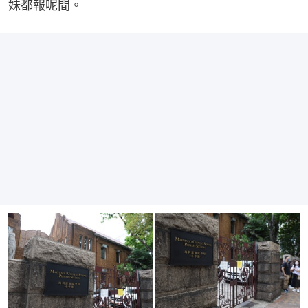
妹都報呢間。