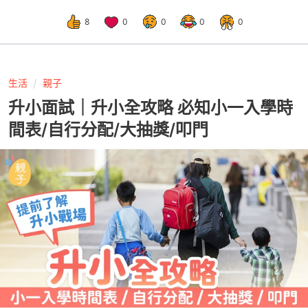
8
0
0
0
0
生活
親子
升小面試｜升小全攻略 必知小一入學時
間表/自行分配/大抽獎/叩門