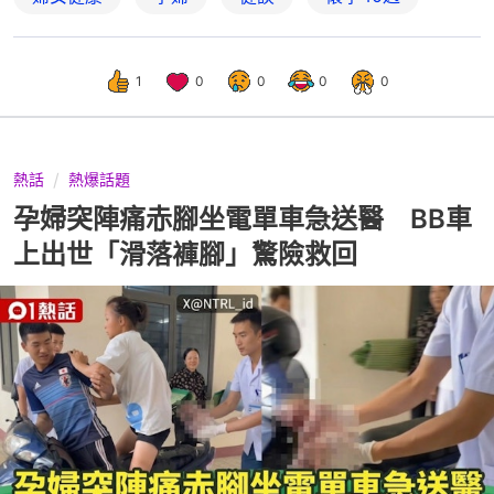
1
0
0
0
0
熱話
熱爆話題
孕婦突陣痛赤腳坐電單車急送醫 BB車
上出世「滑落褲腳」驚險救回