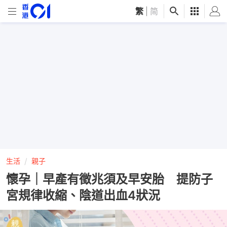
繁
|
简
生活
親子
懷孕｜早產有徵兆須及早安胎 提防子
宮規律收縮、陰道出血4狀況