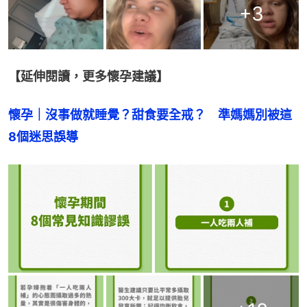
+
3
【延伸閱讀，更多懷孕建議】
懷孕｜沒事做就睡覺？甜食要全戒？　準媽媽別被這
8個迷思誤導