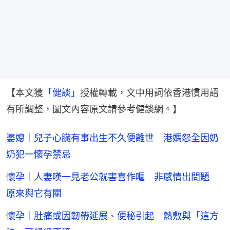
【本文獲
「健談」
授權轉載，文中用詞依香港慣用語
有所調整，圖文內容原文請參考健談網。】
婆媳｜兒子心臟有事出生不久便離世 港媽怨全因奶
奶犯一懷孕禁忌
懷孕｜人妻嘆一見老公就害喜作嘔 非感情出問題
原來與它有關
懷孕｜肚痛或因韌帶延展、便秘引起 熱敷與「這方