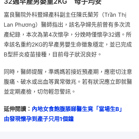
32週早產男嬰重2KG 母子均安
富良醫院外科暨婦產科副主任陳氏蘭芳（Trần Thị 
Lan Phương）醫師指出，該名孕婦先前曾有多次流
產紀錄，本次為第4次懷孕，分娩時僅懷孕32週。所
幸該名重約2KG的早產男嬰生命徵象穩定，並已完成
B型肝炎疫苗接種，目前母子狀況良好。
同時，醫師提醒，準媽媽若接近預產期，應密切注意
腹痛、破水或出血等異常徵兆。若有狀況應立即就醫
並定期產檢，切勿輕忽警訊。
延伸閱讀：
內地女食飽腹脹睇醫生竟「當場生B」　
由發現懷孕到產子只用1個鐘