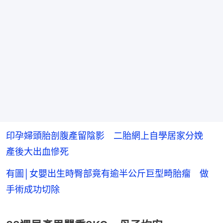
印孕婦頭胎剖腹產留陰影 二胎網上自學居家分娩
產後大出血慘死
有圖│女嬰出生時臀部竟有逾半公斤巨型畸胎瘤 做
手術成功切除