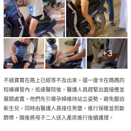
+
3
不過寶寶在路上已經等不及出來，還一度卡在媽媽的
短褲褲管內。抵達醫院後，醫護人員趕緊出面接應並
展開處置，他們先引導孕婦維持站立姿勢，避免壓迫
新生兒，同時由醫護人員接住男嬰，進行保暖並剪斷
臍帶，隨後將母子二人送入產房進行後續護理。