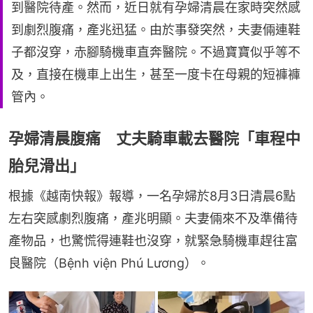
到醫院待產。然而，近日就有孕婦清晨在家時突然感
到劇烈腹痛，產兆迅猛。由於事發突然，夫妻倆連鞋
子都沒穿，赤腳騎機車直奔醫院。不過寶寶似乎等不
及，直接在機車上出生，甚至一度卡在母親的短褲褲
管內。
孕婦清晨腹痛 丈夫騎車載去醫院「車程中
胎兒滑出」
根據《越南快報》報導，一名孕婦於8月3日清晨6點
左右突感劇烈腹痛，產兆明顯。夫妻倆來不及準備待
產物品，也驚慌得連鞋也沒穿，就緊急騎機車趕往富
良醫院（Bệnh viện Phú Lương）。