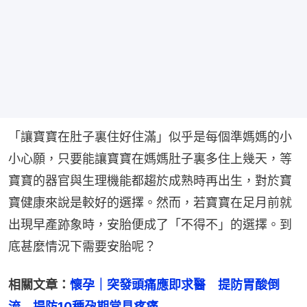
「讓寶寶在肚子裏住好住滿」似乎是每個準媽媽的小
小心願，只要能讓寶寶在媽媽肚子裏多住上幾天，等
寶寶的器官與生理機能都趨於成熟時再出生，對於寶
寶健康來說是較好的選擇。然而，若寶寶在足月前就
出現早產跡象時，安胎便成了「不得不」的選擇。到
底甚麼情況下需要安胎呢？
相關文章：
懷孕｜突發頭痛應即求醫　提防胃酸倒
流　提防10種孕期常見疼痛