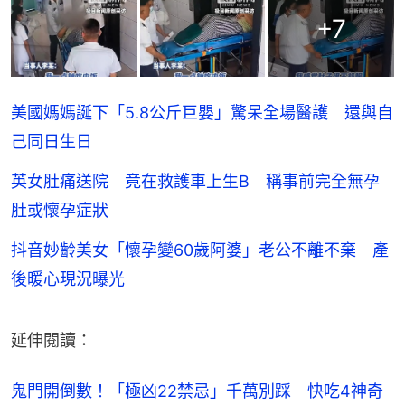
+
7
美國媽媽誕下「5.8公斤巨嬰」驚呆全場醫護 還與自
己同日生日
英女肚痛送院 竟在救護車上生B 稱事前完全無孕
肚或懷孕症狀
抖音妙齡美女「懷孕變60歲阿婆」老公不離不棄 產
後暖心現況曝光
延伸閱讀：
鬼門開倒數！「極凶22禁忌」千萬別踩　快吃4神奇