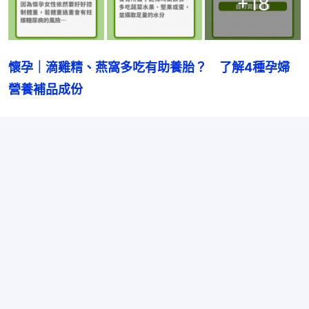
+
18
懷孕｜滴雞精、燕窩多吃有助養胎？　了解4種孕婦
營養補品成份