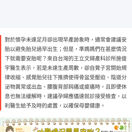
對於懷孕未達足月卻出現早產跡象時，通常會建議安
胎以避免胎兒過早出生；但是，準媽媽們在甚麼情況
下就需要安胎呢？來自台灣的王立文婦產科診所施俊
宇醫生表示，若是未達生產周數，卻自覺子宮開始規
律收縮、感覺胎兒往下推擠使得骨盆受壓迫、陰道分
泌物異常或出血、腰腹背部鈍痛或痠痛時，且即便休
息也無法緩解時，建議孕婦應儘速就診接受檢查，以
利醫生給予及時的處置，以確保母嬰健康。