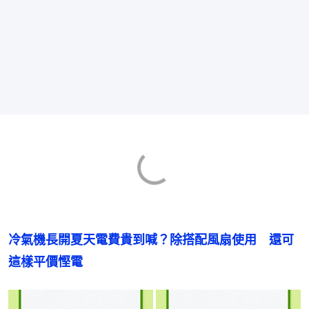
冷氣機長開夏天電費貴到喊？除搭配風扇使用　還可
這樣平價慳電