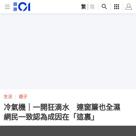
繁
|
简
生活
親子
冷氣機｜一開狂滴水 連窗簾也全濕
網民一致認為成因在「這裏」