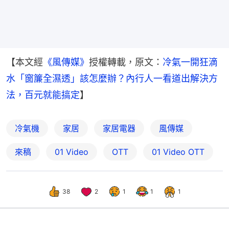
【本文經
《風傳媒》
授權轉載，原文：
冷氣一開狂滴
水「窗簾全濕透」該怎麼辦？內行人一看道出解決方
法，百元就能搞定
】
冷氣機
家居
家居電器
風傳媒
來稿
01 Video
OTT
01‌ ‌Video‌ ‌OTT
38
2
1
1
1