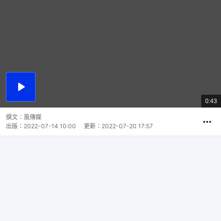
播
放
0:43
總
影
共
片
時
撰文：
風傳媒
間
出版：
2022-07-14 10:00
更新：
2022-07-20 17:57