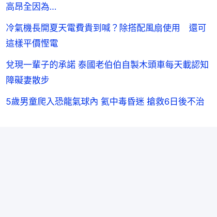
高昂全因為…
冷氣機長開夏天電費貴到喊？除搭配風扇使用 還可
這樣平價慳電
兌現一輩子的承諾 泰國老伯伯自製木頭車每天載認知
障礙妻散步
5歲男童爬入恐龍氣球內 氦中毒昏迷 搶救6日後不治