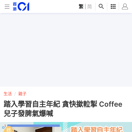
繁
|
简
生活
親子
踏入學習自主年紀 貪快撳𨋢掣 Coffee
兒子發脾氣爆喊