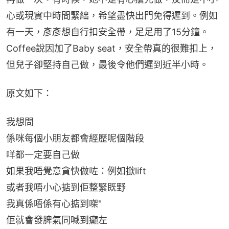
心或現實中時間緊絀，希望盡快出門免得遲到。例如
有一天，彥彥想自行扣安全帶，足足用了15分鐘。
Coffee說因加了Baby seat，安全帶真的很難扣上，
但兒子卻堅持自己做，最後令他們遲到近半小時。
原文如下：
我想問
係咪每個小朋友都會經歷呢個階段
咩都一定要自己做
如果我唔覺意貪快做咗：例如撳lift
或者我唔小心掂到佢整緊既野
我真係唔係有心掂到㗎"
佢就會發脾氣同喊到癲左