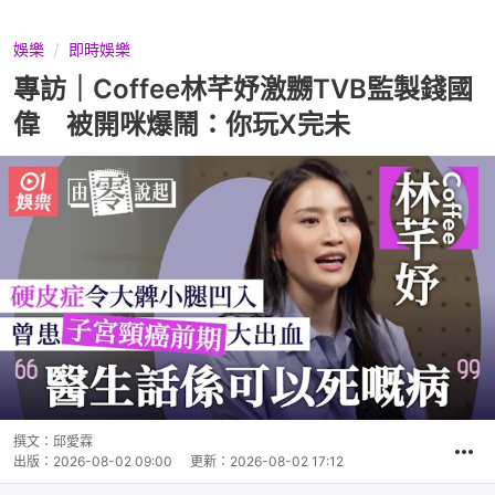
娛樂
即時娛樂
專訪｜Coffee林芊妤激嬲TVB監製錢國
偉 被開咪爆鬧：你玩X完未
撰文：
邱愛霖
出版：
2026-08-02 09:00
更新：
2026-08-02 17:12