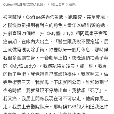
Coffee演馬國明女友為人認識。（《衝上雲霄II》截圖）
被雪藏後，Coffee演過佈景版、跑龍套、甚至死屍，
才慢慢重新接到有對白的角色。當年20歲出頭的她，
拍劇直踩21個鐘，拍《My盛Lady》期間驚患子宮頸
癌前期，在廠內大出血，「醫生跟我說不要拖延，馬
上就做電環切除手術，你要臥床一個月休息。那時候
我很多套劇在身，一套劇早上拍，夜晚通頂拍黃子華
的《My盛Lady》。我還記得是凌晨，那一晚，我真
的做了手術，我覺得自己應該頂得住，我就照去，做
完手術第三天，我就馬上下床就回公司，誰知道到半
夜的時候，我就發現不停地出血，我就想『死了』。
我又痛，我馬上問廠我現在可不可以走，他說你馬上
走，我馬上去醫院臥床。那時候TVB的人知道我這件