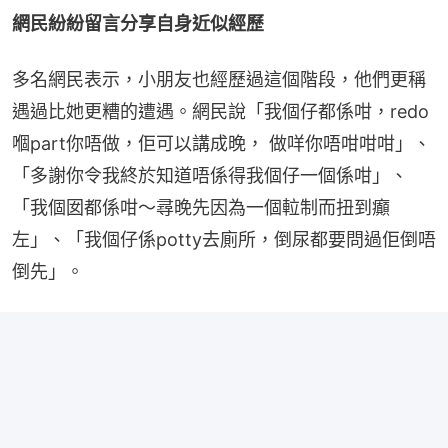
網民紛紛留言分享自身近似經歷
多名網民表示，小朋友也經歷過這個階段，他們更稱
遇過比她更糟的遭遇。網民說「我個仔都係咁，redo
嗰part你唔做，佢可以講成晚， 做咩你唔咁咁咁」、
「多謝你令我終於知道唔係得我個仔一個係咁」、
「我個囡都係咁～尋晚先因為一個𨋢制而扭到癲
左」、「我個仔係potty去廁所，倒尿都要問過佢倒唔
倒先」。