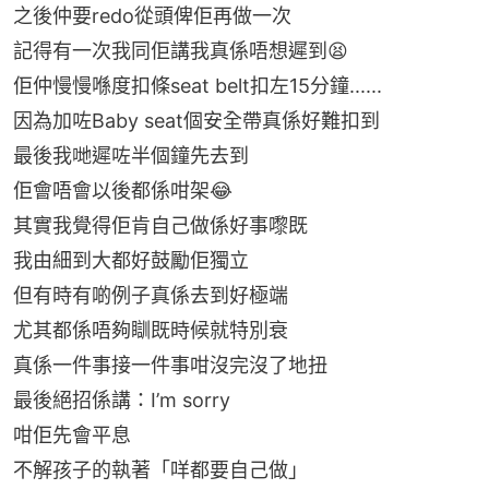
之後仲要redo從頭俾佢再做一次
記得有一次我同佢講我真係唔想遲到😫
佢仲慢慢喺度扣條seat belt扣左15分鐘......
因為加咗Baby seat個安全帶真係好難扣到
最後我哋遲咗半個鐘先去到
佢會唔會以後都係咁架😂
其實我覺得佢肯自己做係好事嚟既
我由細到大都好鼓勵佢獨立
但有時有啲例子真係去到好極端
尤其都係唔夠瞓既時候就特別衰
真係一件事接一件事咁沒完沒了地扭
最後絕招係講：I’m sorry
咁佢先會平息
不解孩子的執著「咩都要自己做」