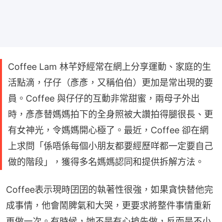
Coffee Lam 林芊妤經常在網上分享運動、家庭的生
活點滴，仔仔（彥彥，又稱伯伯）更加是常出現的要
員。Coffee 與仔仔的互動非常甜蜜，兩母子外出
時，彥彥替媽媽拍下的全身照被大讚拍得腿很長、更
有女神光，令媽媽開心極了。最近，Coffee 卻在網
上求問「係唔係每個小朋友都要經歷咩都一定要自己
做的階段」，獲得多名媽媽認同和提供拆解方法。
Coffee表示現時囝囝的執著性很強，如果貪快替他完
成事情，他會鬧脾氣和大哭，更要求將整件事情重新
再做一次。有時候，她不是有心搶先做，反而是不小