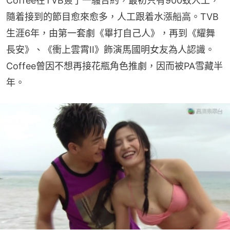
Coffee在TVB簽了一騷合約，最初只有900蚊人工，
隨着接到的節目愈來愈多，人工跟着水漲船高。TVB
生涯6年，由第一套劇《畢打自己人》，再到《耀舞
長安》、《衝上雲霄II》飾演馬國明女友為人認識。
Coffee曾因不想再接花瓶角色推劇，因而被PA雪藏半
年。