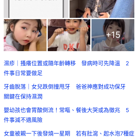
+
15
濕疹｜搔癢位置或隨年齡轉移 發病時可先降溫 2
件事日常要做足
牙齒脫落｜女兒跌倒撞甩牙 爸爸神應對成功保牙
關鍵在保持濕潤
嬰幼孩也會胃酸倒流！常嘔、餐後大哭或為徵兆 5
件事減不適風險
女童被親一下後發燒一星期 若有肚瀉、起水泡7種症