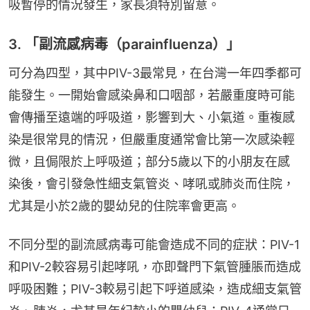
吸暫停的情況發生，家長須特別留意。
3. 「副流感病毒（parainfluenza）」
可分為四型，其中PIV-3最常見，在台灣一年四季都可
能發生。一開始會感染鼻和口咽部，若嚴重度時可能
會傳播至遠端的呼吸道，影響到大、小氣道。重複感
染是很常見的情況，但嚴重度通常會比第一次感染輕
微，且侷限於上呼吸道；部分5歲以下的小朋友在感
染後，會引發急性細支氣管炎、哮吼或肺炎而住院，
尤其是小於2歲的嬰幼兒的住院率會更高。
不同分型的副流感病毒可能會造成不同的症狀：PIV-1
和PIV-2較容易引起哮吼，亦即聲門下氣管腫脹而造成
呼吸困難；PIV-3較易引起下呼道感染，造成細支氣管