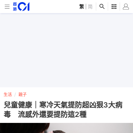
繁
|
简
生活
親子
兒童健康｜寒冷天氣提防超凶狠3大病
毒 流感外還要提防這2種