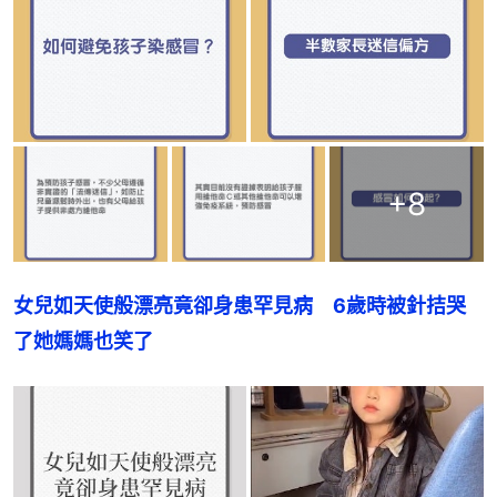
+
8
女兒如天使般漂亮竟卻身患罕見病　6歲時被針拮哭
了她媽媽也笑了