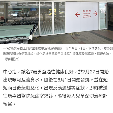
一名7歲男童自上月起出現咳嗽及發燒等徵狀，直至今日（3日）病情惡化，被帶到
瑪嘉烈醫院急症室求診，經化驗證實感染甲型流感併發休克及腦病變，情況危殆。
（資料圖片）
中心指，該名7歲男童過往健康良好，於7月27日開始
出現咳嗽及流鼻水，隨後在8月1日開始發燒。並在短
短兩日後急劇惡化，出現反應遲緩等症狀，即時被送
往瑪嘉烈醫院急症室求診，隨後轉入兒童深切治療部
留醫。