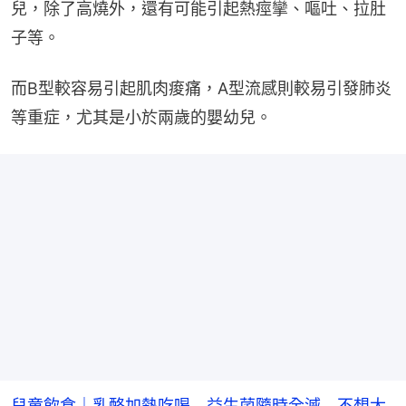
兒，除了高燒外，還有可能引起熱痙攣、嘔吐、拉肚
子等。
而B型較容易引起肌肉痠痛，A型流感則較易引發肺炎
等重症，尤其是小於兩歲的嬰幼兒。
兒童飲食｜乳酪加熱吃喝 益生菌隨時全滅 不想太