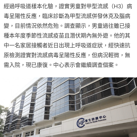
經過呼吸道樣本化驗，證實男童對甲型流感（H3）病
毒呈陽性反應，臨床診斷為甲型流感併發休克及腦病
變，目前情況依然危殆。調查顯示，男童過往雖已接
種本年度季節性流感疫苗且潛伏期內無外遊。他的其
中一名家居接觸者近日出現上呼吸道症狀，經快速抗
原檢測證實對流感病毒呈陽性反應，但病況輕微，無
需入院，現已康復。中心表示會繼續調查個案。