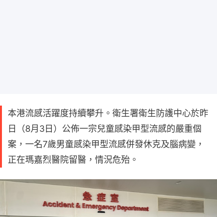
本港流感活躍度持續攀升。衛生署衛生防護中心於昨
日（8月3日）公佈一宗兒童感染甲型流感的嚴重個
案，一名7歲男童感染甲型流感併發休克及腦病變，
正在瑪嘉烈醫院留醫，情況危殆。