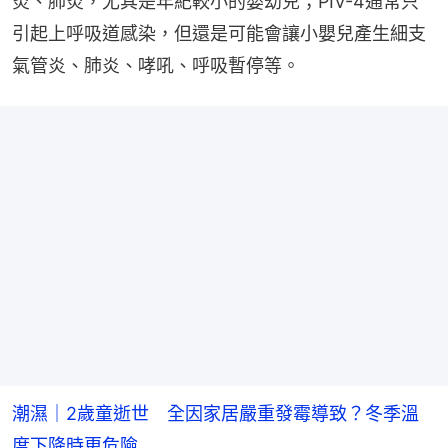
炎、肺炎，尤其是年紀較小的嬰幼兒；PIV-4通常只
引起上呼吸道感染，但還是可能會讓小嬰兒產生細支
氣管炎、肺炎、哮吼、呼吸暫停等。
潮濕｜2歲童逝世 全因家居嚴重發霉導致？冬季溫
度下降時更危險