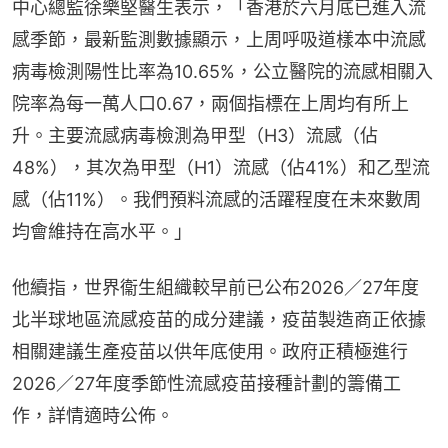
中心總監徐樂堅醫生表示，「香港於六月底已進入流
感季節，最新監測數據顯示，上周呼吸道樣本中流感
病毒檢測陽性比率為10.65%，公立醫院的流感相關入
院率為每一萬人口0.67，兩個指標在上周均有所上
升。主要流感病毒檢測為甲型（H3）流感（佔
48%），其次為甲型（H1）流感（佔41%）和乙型流
感（佔11%）。我們預料流感的活躍程度在未來數周
均會維持在高水平。」
他續指，世界衞生組織較早前已公布2026／27年度
北半球地區流感疫苗的成分建議，疫苗製造商正依據
相關建議生產疫苗以供年底使用。政府正積極進行
2026／27年度季節性流感疫苗接種計劃的籌備工
作，詳情適時公佈。