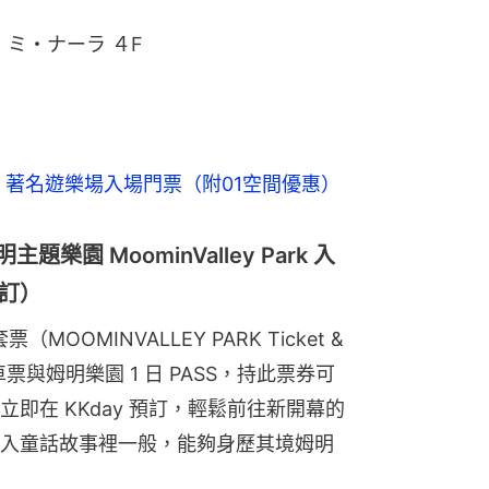
 ミ・ナーラ ４F
 著名遊樂場入場門票（附01空間優惠）
園 MoominValley Park 入
訂）
票（MOOMINVALLEY PARK Ticket & 
士車票與姆明樂園 1 日 PASS，持此票券可
立即在 KKday 預訂，輕鬆前往新開幕的
入童話故事裡一般，能夠身歷其境姆明