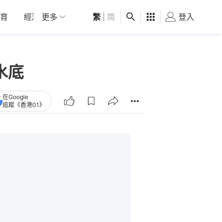
育
經濟
更多
01深圳
繁
觀點
|
简
健康
好食玩飛
登入
女
水底
在Google
追蹤《香港01》