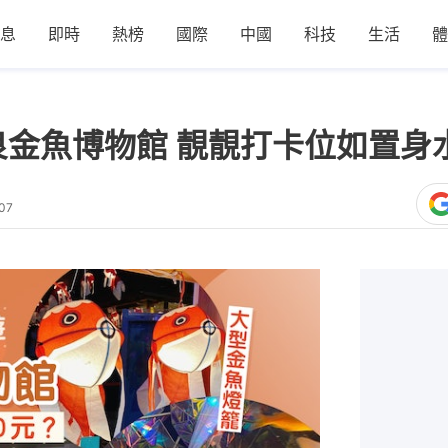
息
即時
熱榜
國際
中國
科技
生活
體
良金魚博物館 靚靚打卡位如置身
:07