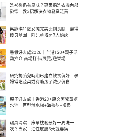
洗衫後仍有臭味？專家揭洗衣機內部
發霉 教3招解決衣物發臭泛黃
梁詠琪11歲女擁完美比例長腿 盡得
優良基因 附兒童增高3大秘訣
暑假好去處2026｜全港150+親子活
動推介 商場打卡/展覽/遊樂場
研究揭胎兒時期已建立飲食偏好 孕
婦常吃蔬菜或有助孩子減少偏食
親子好去處｜香港20+康文署兒童嬉
水池 巨型滑水梯+海盜船+噴泉
寢具清潔｜床單枕套最好一周洗一
次？專家：油性皮膚3天就要換