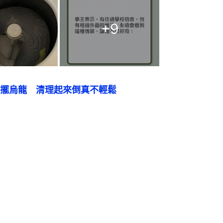
+
9
擺烏龍　清理起來倒真不輕鬆