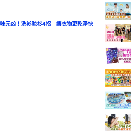
味元凶！洗衫晾衫4招　讓衣物更乾淨快