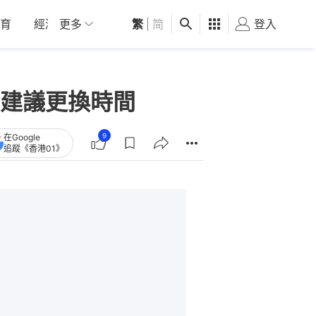
育
經濟
更多
01深圳
繁
觀點
|
简
健康
好食玩飛
登入
女
建議更換時間
9
在Google
追蹤《香港01》