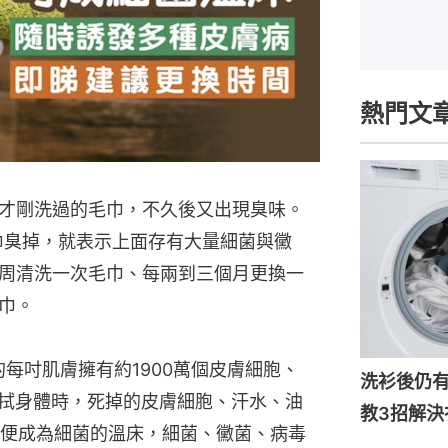
熱門文
才剛洗過的毛巾，不久後又出現臭味。
浴巾臭掉，就表示上面存有大量細菌與黴
周清洗一次毛巾、每兩到三個月更換一
巾。
的每吋肌膚擁有約1900萬個皮膚細胞、
洗衫後仍
擦拭身體時，死掉的皮膚細胞、汗水、油
教3招解決
便成為細菌的溫床，細菌、黴菌、病毒