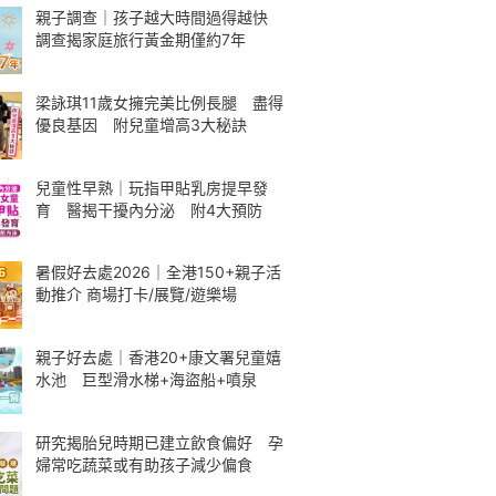
親子調查｜孩子越大時間過得越快
調查揭家庭旅行黃金期僅約7年
梁詠琪11歲女擁完美比例長腿 盡得
優良基因 附兒童增高3大秘訣
兒童性早熟｜玩指甲貼乳房提早發
育 醫揭干擾內分泌 附4大預防
暑假好去處2026｜全港150+親子活
動推介 商場打卡/展覽/遊樂場
親子好去處｜香港20+康文署兒童嬉
水池 巨型滑水梯+海盜船+噴泉
研究揭胎兒時期已建立飲食偏好 孕
婦常吃蔬菜或有助孩子減少偏食