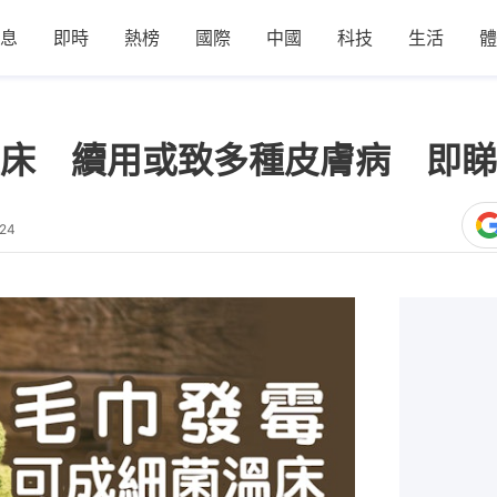
息
即時
熱榜
國際
中國
科技
生活
體
床 續用或致多種皮膚病 即睇
:24